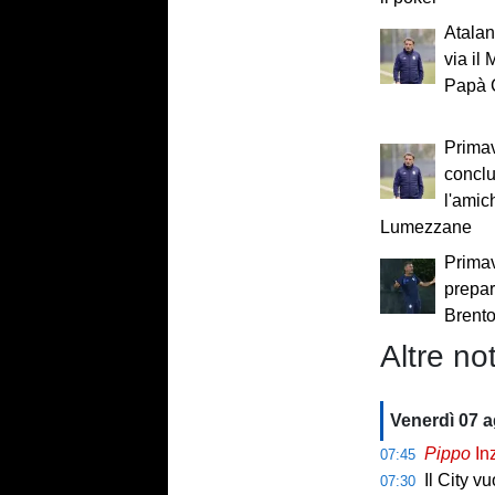
Atalan
via i
Papà 
Primav
concl
l'amic
Lumezzane
Primav
prepar
Brent
Altre not
Venerdì 07 
Pippo
Inz
07:45
Il City v
07:30