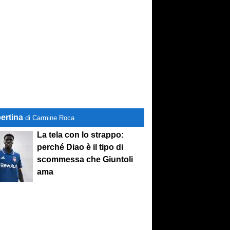
ertina
di Carmine Roca
La tela con lo strappo:
perché Diao è il tipo di
scommessa che Giuntoli
ama