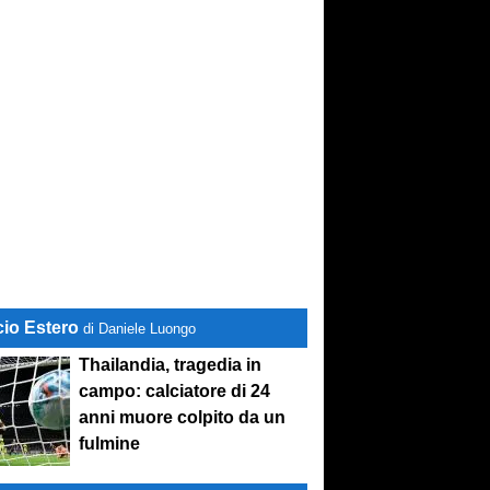
cio Estero
di Daniele Luongo
Thailandia, tragedia in
campo: calciatore di 24
anni muore colpito da un
fulmine