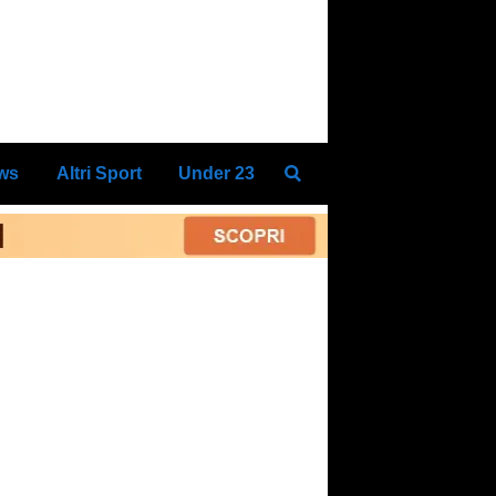
ews
Altri Sport
Under 23