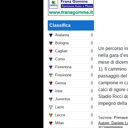
Classifica
Atalanta
0
Bologna
0
Un percorso in
Cagliari
0
nella gara d’e
Como
0
mese di dicembre
Fiorentina
0
1). Il cammino 
Frosinone
0
passaggio del t
campione in car
Genoa
0
calci di rigore
Inter
0
Stadio Ricci d
Juventus
0
impegno della 
Lazio
0
Lecce
0
Sezione:
Primave
Milan
0
Autore: Daniele 