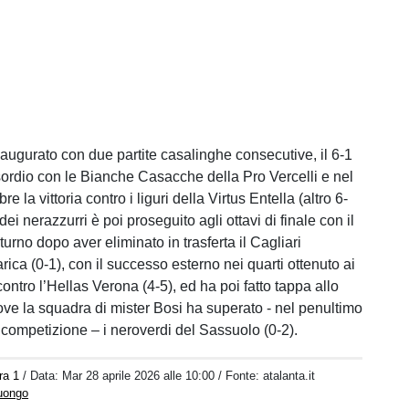
augurato con due partite casalinghe consecutive, il 6-1
sordio con le Bianche Casacche della Pro Vercelli e nel
 la vittoria contro i liguri della Virtus Entella (altro 6-
dei nerazzurri è poi proseguito agli ottavi di finale con il
urno dopo aver eliminato in trasferta il Cagliari
ica (0-1), con il successo esterno nei quarti ottenuto ai
 contro l’Hellas Verona (4-5), ed ha poi fatto tappa allo
ove la squadra di mister Bosi ha superato - nel penultimo
competizione – i neroverdi del Sassuolo (0-2).
ra 1
/ Data:
Mar 28 aprile 2026 alle 10:00
/ Fonte: atalanta.it
Luongo