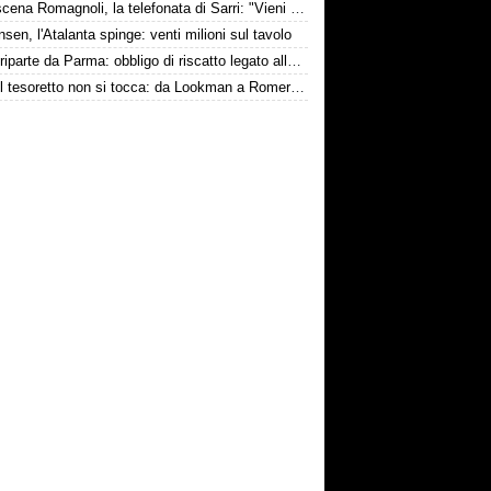
Retroscena Romagnoli, la telefonata di Sarri: "Vieni con me a Bergamo"
nsen, l'Atalanta spinge: venti milioni sul tavolo
Touré riparte da Parma: obbligo di riscatto legato alla salvezza
Inter, il tesoretto non si tocca: da Lookman a Romero, un anno di rinunce
conviene