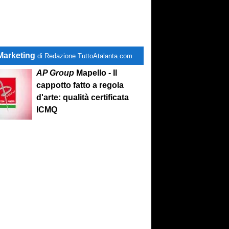
Marketing
di Redazione TuttoAtalanta.com
AP Group
Mapello - Il
cappotto fatto a regola
d'arte: qualità certificata
ICMQ