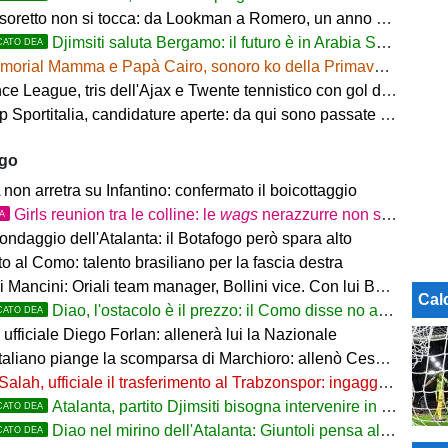
tesoretto non si tocca: da Lookman a Romero, un anno di rinunce
Djimsiti saluta Bergamo: il futuro è in Arabia Saudita! Tre milioni e firma biennale
CATO DEA
orial Mamma e Papà Cairo, sonoro ko della Primavera contro il Toro
 League, tris dell'Ajax e Twente tennistico con gol di Pjaca
ortitalia, candidature aperte: da qui sono passate firme di Serie A
ago
on arretra su Infantino: confermato il boicottaggio
Girls reunion tra le colline: le
wags
nerazzurre non si perdono di vista
TA
ondaggio dell'Atalanta: il Botafogo però spara alto
 al Como: talento brasiliano per la fascia destra
ancini: Oriali team manager, Bollini vice. Con lui Bonucci, Gagliardi e Maccarone
Cal
Diao, l'ostacolo è il prezzo: il Como disse no a 60 milioni
CATO DEA
ufficiale Diego Forlan: allenerà lui la Nazionale
italiano piange la scomparsa di Marchioro: allenò Cesena e Milan
Salah, ufficiale il trasferimento al Trabzonspor: ingaggio mostruoso
Atalanta, partito Djimsiti bisogna intervenire in difesa: tutti i nomi
CATO DEA
Diao nel mirino dell'Atalanta: Giuntoli pensa al colpo dal Como
CATO DEA