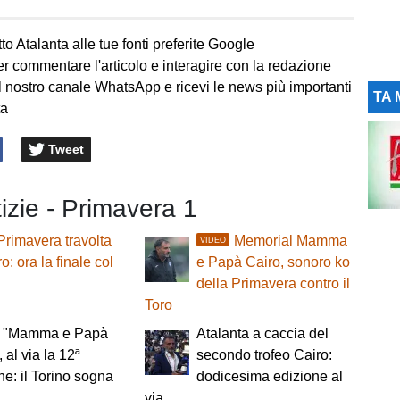
to Atalanta alle tue fonti preferite Google
er commentare l'articolo e interagire con la redazione
l nostro canale WhatsApp e ricevi le news più importanti
TA 
ta
Tweet
tizie - Primavera 1
Primavera travolta
Memorial Mamma
VIDEO
o: ora la finale col
e Papà Cairo, sonoro ko
della Primavera contro il
Toro
o "Mamma e Papà
Atalanta a caccia del
 al via la 12ª
secondo trofeo Cairo:
ne: il Torino sogna
dodicesima edizione al
via