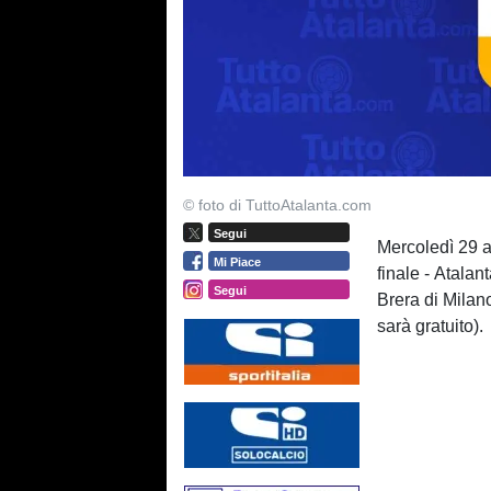
© foto di TuttoAtalanta.com
Segui
Mercoledì 29 ap
Mi Piace
finale - Atala
Segui
Brera di Milano
sarà gratuito).