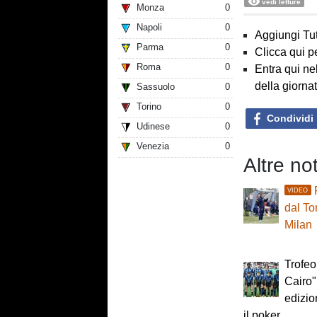
vedi letture
Monza
0
Napoli
0
Aggiungi Tut
Parma
0
Clicca qui p
Roma
0
Entra qui ne
della giorna
Sassuolo
0
Torino
0
Condividi
Udinese
0
Venezia
0
Altre no
VIDEO
dal Tor
Milan
Trofe
Cairo",
edizio
il poker