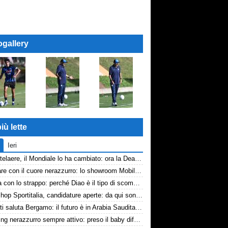
ogallery
iù lette
Ieri
De Ketelaere, il Mondiale lo ha cambiato: ora la Dea riparte da lui
Arredare con il cuore nerazzurro: lo showroom Mobilmondo a Osio Sotto. Quando essere di fede atalantina conviene
La tela con lo strappo: perché Diao è il tipo di scommessa che Giuntoli ama
Workshop Sportitalia, candidature aperte: da qui sono passate firme di Serie A
Djimsiti saluta Bergamo: il futuro è in Arabia Saudita! Tre milioni e firma biennale
Scouting nerazzurro sempre attivo: preso il baby difensore 2010 Levačić