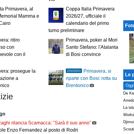
ta Primavera, al
Coppa Italia Primavera
l Memorial Mamma e
2026/27, ufficiale il
Cairo
calendario del primo
Fot
turno preliminare
era: ritiro
Primavera, poker al Mori
uso con
Santo Stefano: l'Atalanta
hevole con il
di Bosi convince
era: prosegue la
Primavera, si
ZINGONIA
Le p
azione a
riparte con Bosi: rotta su
onico
Brentonico
Oggi
izie
ago
aghi rilancia Scamacca: "Sarà il suo anno"
uole Enzo Fernandez al posto di Rodri