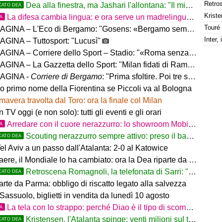
Dea alla finestra, ma Jashari l'allontana: "Il mio cuore è sempre stato rossonero"
CATO DEA
Kriste
La difesa cambia lingua: e ora serve un madrelingua della zona
TA
– L'Eco di Bergamo: "Gosens: «Bergamo sempre casa mia. Incuriosito da Sarri»"
GINA – Tuttosport: "Lucusì"
INA – Corriere dello Sport – Stadio: "«Roma senza limiti»"
INA – La Gazzetta dello Sport: "Milan fidati di Ramos"
AGINA -
Corriere di Bergamo
: "Prima sfoltire. Poi tre settimane per gli altri innesti"
no primo nome della Fiorentina se Piccoli va al Bologna
mavera travolta dal Toro: ora la finale col Milan
in TV oggi (e non solo): tutti gli eventi e gli orari
Arredare con il cuore nerazzurro: lo showroom Mobilmondo a Osio Sotto. Quando essere di fede atalantina
TA
Scouting nerazzurro sempre attivo: preso il baby difensore 2010 Levačić
CATO DEA
l Aviv a un passo dall'Atalanta: 2-0 al Katowice
ere, il Mondiale lo ha cambiato: ora la Dea riparte da lui
Retroscena Romagnoli, la telefonata di Sarri: "Vieni con me a Bergamo"
CATO DEA
arte da Parma: obbligo di riscatto legato alla salvezza
Sassuolo, biglietti in vendita da lunedì 10 agosto
La tela con lo strappo: perché Diao è il tipo di scommessa che Giuntoli ama
TA
Kristensen, l'Atalanta spinge: venti milioni sul tavolo
CATO DEA