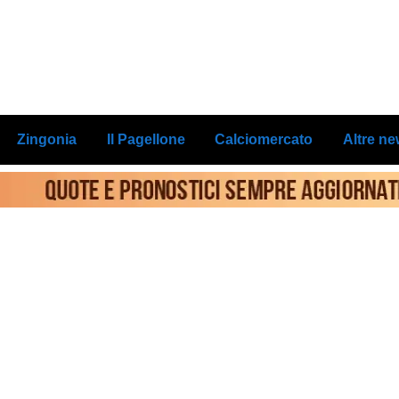
Zingonia
Il Pagellone
Calciomercato
Altre n