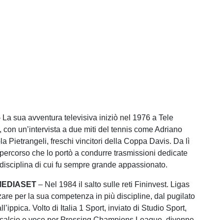
 La sua avventura televisiva iniziò nel 1976 a Tele
, con un’intervista a due miti del tennis come Adriano
a Pietrangeli, freschi vincitori della Coppa Davis. Da lì
n percorso che lo portò a condurre trasmissioni dedicate
, disciplina di cui fu sempre grande appassionato.
MEDIASET
– Nel 1984 il salto sulle reti Fininvest. Ligas
zare per la sua competenza in più discipline, dal pugilato
all’ippica. Volto di Italia 1 Sport, inviato di Studio Sport,
i calcio e voce per Pressing Champions League, divenne