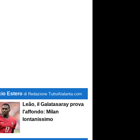
cio Estero
di Redazione TuttoAtalanta.com
Leão, il Galatasaray prova
l'affondo: Milan
lontanissimo