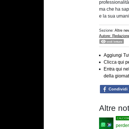
professionalit
ma che ha sap
e la sua umani
Sezione:
Altre ne
Autore: Redazion
vedi letture
Aggiungi Tut
Clicca qui p
Entra qui ne
della giorna
Condividi
Altre no
CALCIO
perder