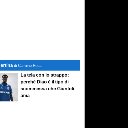
ertina
di Carmine Roca
La tela con lo strappo:
perché Diao è il tipo di
scommessa che Giuntoli
ama