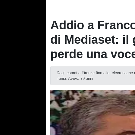
Addio a Franco
di Mediaset: il
perde una voce
Dagli esordi a Firenze fino alle telecronache
ironia. Aveva 79 anni