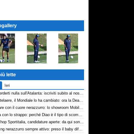
ogallery
iù lette
Ieri
Non perderti nulla sull'Atalanta: iscriviti subito al nostro canale WhatsApp!
De Ketelaere, il Mondiale lo ha cambiato: ora la Dea riparte da lui
Arredare con il cuore nerazzurro: lo showroom Mobilmondo a Osio Sotto. Quando essere di fede atalantina conviene
La tela con lo strappo: perché Diao è il tipo di scommessa che Giuntoli ama
Workshop Sportitalia, candidature aperte: da qui sono passate firme di Serie A
Scouting nerazzurro sempre attivo: preso il baby difensore 2010 Levačić