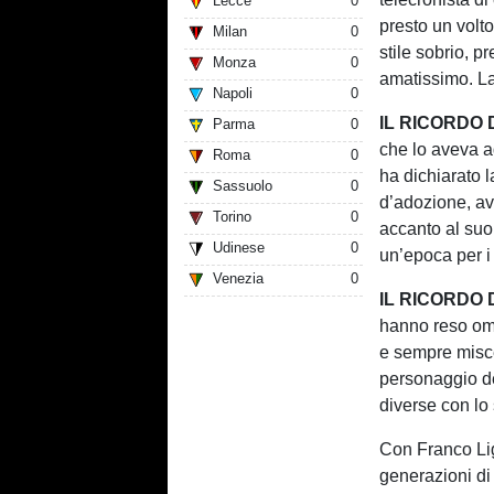
Lecce
0
presto un volto
Milan
0
stile sobrio, p
Monza
0
amatissimo. La
Napoli
0
IL RICORDO 
Parma
0
che lo aveva a
Roma
0
ha dichiarato 
Sassuolo
0
d’adozione, av
Torino
0
accanto al suo
Udinese
0
un’epoca per i 
Venezia
0
IL RICORDO
hanno reso oma
e sempre misce
personaggio de
diverse con lo
Con Franco Li
generazioni di