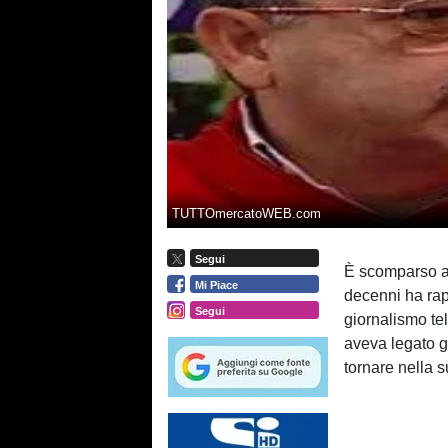
TUTTOmercatoWEB.com
Segui
È scomparso a
Mi Piace
decenni ha rap
Segui
giornalismo tel
aveva legato g
tornare nella 