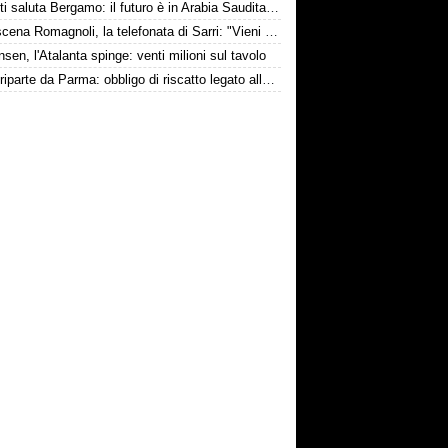
Djimsiti saluta Bergamo: il futuro è in Arabia Saudita! Tre milioni e firma biennale
Retroscena Romagnoli, la telefonata di Sarri: "Vieni con me a Bergamo"
nsen, l'Atalanta spinge: venti milioni sul tavolo
Touré riparte da Parma: obbligo di riscatto legato alla salvezza