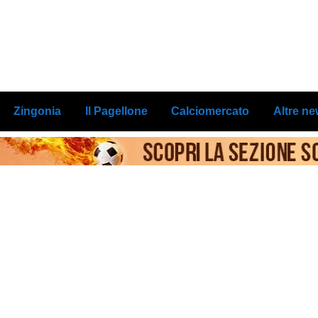
Zingonia
Il Pagellone
Calciomercato
Altre n