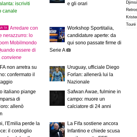
alanta: iscriviti
e gli orari
ro canale
Kriste
Arredare con
Workshop Sportitalia,
VA TA
re nerazzurro: lo
candidature aperte: da
oom Mobilmondo
qui sono passate firme di
Quando essere di
Serie A
a
conviene
A non arretra su
Uruguay, ufficiale Diego
ino: confermato il
Forlan: allenerà lui la
taggio
Nazionale
io italiano piange
Safwan Awae, fulmine in
mparsa di
campo: muore un
oro: allenò
calciatore di 24 anni
an
i, l'Emilia perde la
La Fifa sostiene ancora
ce: il cordoglio
Infantino e chiede scusa