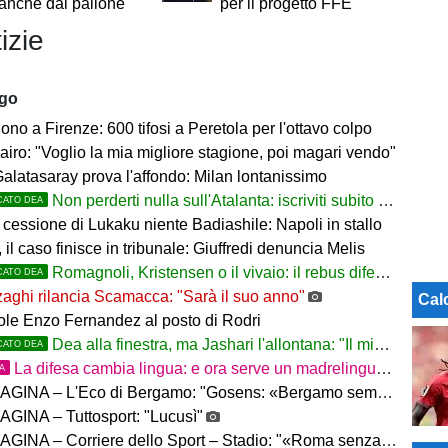
 anche dal pallone
per il progetto FFE
izie
ago
no a Firenze: 600 tifosi a Peretola per l'ottavo colpo
airo: "Voglio la mia migliore stagione, poi magari vendo"
Galatasaray prova l'affondo: Milan lontanissimo
Non perderti nulla sull'Atalanta: iscriviti subito al nostro canale WhatsApp!
CATO DEA
cessione di Lukaku niente Badiashile: Napoli in stallo
 il caso finisce in tribunale: Giuffredi denuncia Melis
Romagnoli, Kristensen o il vivaio: il rebus difesa dell'Atalanta
CATO DEA
aghi rilancia Scamacca: "Sarà il suo anno"
Cal
uole Enzo Fernandez al posto di Rodri
Dea alla finestra, ma Jashari l'allontana: "Il mio cuore è sempre stato rossonero"
CATO DEA
La difesa cambia lingua: e ora serve un madrelingua della zona
TA
– L'Eco di Bergamo: "Gosens: «Bergamo sempre casa mia. Incuriosito da Sarri»"
GINA – Tuttosport: "Lucusì"
INA – Corriere dello Sport – Stadio: "«Roma senza limiti»"