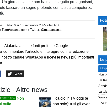
à. Un giornalista che non ha mai inseguito protagonismi,
uto lasciare un segno profondo con la sua competenza
tà.
Fot
ws
/ Data:
Mar 16 settembre 2025 alle 06:00
e TuttoAtalanta.com
/ Twitter:
@tuttoatalanta
to Atalanta alle tue fonti preferite Google
er commentare l'articolo e interagire con la redazione
l nostro canale WhatsApp e ricevi le news più importanti
Le p
ta
Oggi
Tweet
tizie - Altre news
Non
Il calcio in TV oggi (e
MERCATO DEA
ti nulla
non solo): tutti gli eventi