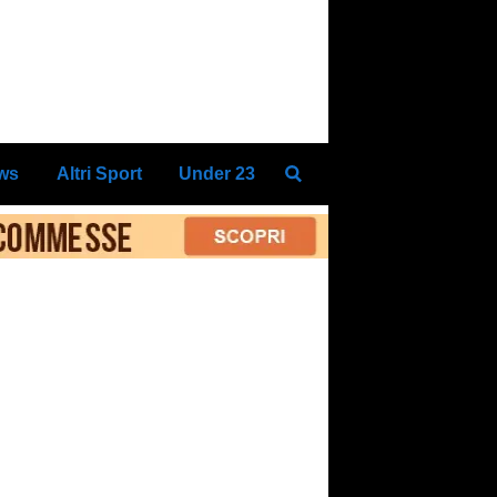
ews
Altri Sport
Under 23