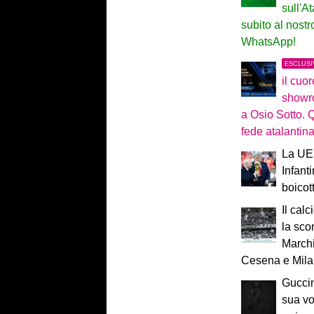
sull'At
subito al nost
WhatsApp!
ESCLUSI
il cuo
showr
a Osio Sotto. 
fede atalantin
La UEF
Infant
boicot
Il calc
la sco
Marchi
Cesena e Mil
Guccin
sua vo