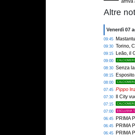
arriva
Altre not
Venerdì 07 
Mastantuo
09:45
Torino, C
09:30
Leão, il 
09:15
09:00
CALCIOMER
Senza la 
08:30
Esposito,
08:15
08:00
CALCIOMER
Pippo
Inz
07:45
Il City v
07:30
07:15
CALCIOMER
07:00
ESCLUSIVA 
PRIMA PAGINA 
06:45
PRIMA PA
06:45
PRIMA PAG
06:45