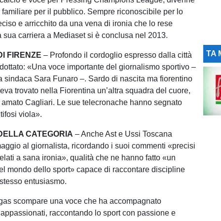
 familiare per il pubblico. Sempre riconoscibile per lo
reciso e arricchito da una vena di ironia che lo rese
 sua carriera a Mediaset si è conclusa nel 2013.
TA 
DI FIRENZE
– Profondo il cordoglio espresso dalla città
dottato: «Una voce importante del giornalismo sportivo –
la sindaca Sara Funaro –. Sardo di nascita ma fiorentino
eva trovato nella Fiorentina un’altra squadra del cuore,
 amato Cagliari. Le sue telecronache hanno segnato
tifosi viola».
 DELLA CATEGORIA
– Anche Ast e Ussi Toscana
ggio al giornalista, ricordando i suoi commenti «precisi
lati a sana ironia», qualità che ne hanno fatto «un
l mondo dello sport» capace di raccontare discipline
 stesso entusiasmo.
gas scompare una voce che ha accompagnato
 appassionati, raccontando lo sport con passione e