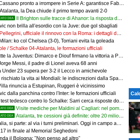
Cassano pronto a irrompere in Serie A: garantisce Fabregas
Atalanta, la Dea chiude il primo tempo avanti 2-0
Il Brighton sulle tracce di Ahanor: la risposta dell'Atalanta
CATO DEA
ic non brilla all'esordio con la Juve: due gol sbagliati
Pellegrini, ufficiale il rinnovo con la Roma: i dettagli del contratto
Milan: ko col Chelsea (3-0), Torriani evita la goleada
e / Schalke 04-Atalanta, le formazioni ufficiali
tte la Juventus: Dimarco e Diouf firmano la vittoria a Perth
orge Messi, il padre di Lionel aveva 68 anni
a Under 23 supera per 3-2 il Lecco in amichevole
rischiato la vita ai Mondiali: le indiscrezioni dalla Spagna
illa rinuncia a Estupinan, Ruggeri è vicinissimo
ic dalla panchina contro l'Inter: le formazioni ufficiali
Cal
t tedesco contro lo Schalke: Sarri cerca risposte dopo il ko con il Feyenoord
Visite mediche per Maldini al Cagliari: nel pomeriggio firma e ufficialità
CATO DEA
Atalanta, tre cessioni già definite: oltre 20 milioni in arrivo. Ora il focus è su Diao
CATO DEA
parte: al via i turni preliminari. Oggi in campo anche Juventus, Inter, Roma, Napoli e le big di Serie A
U17 in finale al Memorial Seghedoni
nda il Bologna: "Non penso ad altro"