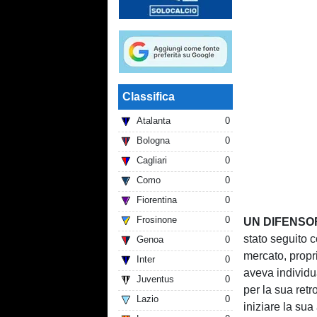
Classifica
Atalanta
0
Bologna
0
Cagliari
0
Como
0
Fiorentina
0
Frosinone
0
UN DIFENSOR
stato seguito c
Genoa
0
mercato, propr
Inter
0
aveva individu
Juventus
0
per la sua ret
Lazio
0
iniziare la sua