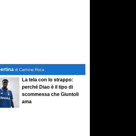
ertina
di Carmine Roca
La tela con lo strappo:
perché Diao è il tipo di
scommessa che Giuntoli
ama