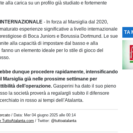
 alla carica su un profilo già studiato e fortemente
 INTERNAZIONALE
- In forza al Marsiglia dal 2020,
maturato esperienze significative a livello internazionale
TA 
prestigiose di Boca Juniors e Borussia Dortmund. Le sue
unite alla capacità di impostare dal basso e alla
 fanno un elemento ideale per lo stile di gioco del
osso.
ebbe dunque procedere rapidamente, intensificando
 il Marsiglia già nelle prossime settimane per
attibilità dell’operazione.
Gasperini ha dato il suo pieno
so la società proverà a regalargli subito il difensore
erchiato in rosso ai tempi dell’Atalanta.
ercato
/ Data:
Mer 04 giugno 2025 alle 00:14
e TuttoAtalanta.com
/ Twitter:
@tuttoatalanta