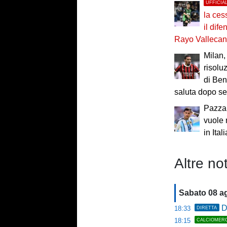
UFFICIA
la ces
il dif
Rayo Valleca
Milan, 
risolu
di Ben
saluta dopo se
Pazza 
vuole 
in Itali
Altre not
Sabato 08 a
D
18:33
DIRETTA
18:15
CALCIOMER