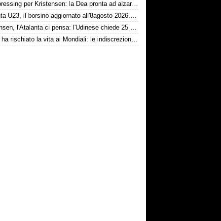
Dea, pressing per Kristensen: la Dea pronta ad alzare l'offerta all'Udinese
Atalanta U23, il borsino aggiornato all'8agosto 2026. Cantiere aperto per Beati
Kristensen, l'Atalanta ci pensa: l'Udinese chiede 25 milioni
Messi ha rischiato la vita ai Mondiali: le indiscrezioni dalla Spagna