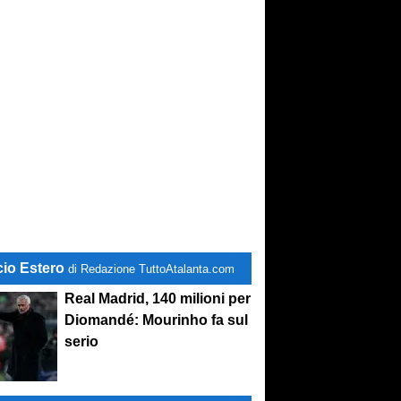
cio Estero
di Redazione TuttoAtalanta.com
Real Madrid, 140 milioni per
Diomandé: Mourinho fa sul
serio