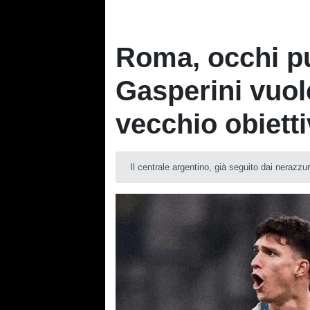
Roma, occhi pu
Gasperini vuol
vecchio obietti
Il centrale argentino, già seguito dai nerazzur