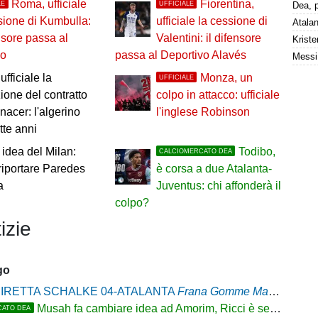
Roma, ufficiale
Fiorentina,
LE
UFFICIALE
sione di Kumbulla:
ufficiale la cessione di
ensore passa al
Valentini: il difensore
no
passa al Deportivo Alavés
ufficiale la
Monza, un
UFFICIALE
zione del contratto
colpo in attacco: ufficiale
nacer: l'algerino
l'inglese Robinson
tte anni
idea del Milan:
Todibo,
CALCIOMERCATO DEA
riportare Paredes
è corsa a due Atalanta-
a
Juventus: chi affonderà il
colpo?
izie
go
IRETTA SCHALKE 04-ATALANTA
Frana Gomme Madone
, 0-2
Musah fa cambiare idea ad Amorim, Ricci è sempre in partenza
CATO DEA