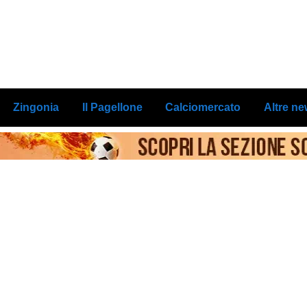
Zingonia
Il Pagellone
Calciomercato
Altre n