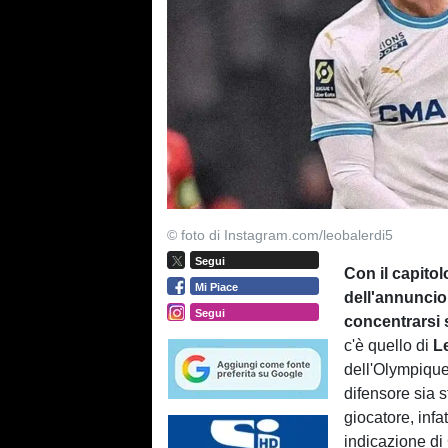
© foto di Instagram.com/leobalerdi5
Segui
Con il capitol
Mi Piace
dell'annuncio 
Segui
concentrarsi 
c'è quello di
L
dell'Olympique
difensore sia s
giocatore, infa
indicazione di