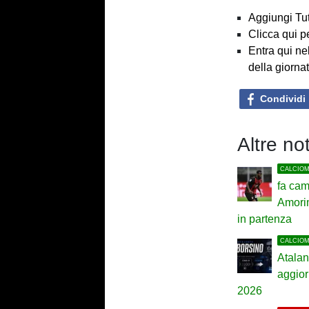
Aggiungi Tut
Clicca qui p
Entra qui ne
della giorna
Condividi
Altre no
CALCIO
fa cam
Amori
in partenza
CALCIO
Atalan
aggior
2026