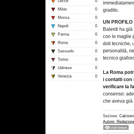
Lecce
0
immediatamente
Milan
0
gradito.
Monza
0
UN PROFILO
Napoli
0
Balerdi ha già 
Parma
0
con le maglie 
Roma
0
doti tecniche, 
personalità, ne
Sassuolo
0
tecnico giallor
Torino
0
Udinese
0
La Roma potr
Venezia
0
i contatti con
verificare la f
consenso: ades
che aveva già c
Sezione:
Calciom
Autore: Redazion
vedi letture