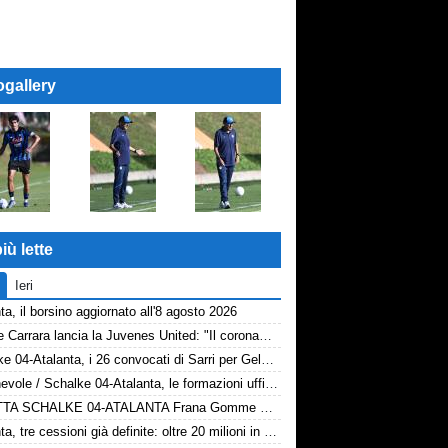
ogallery
iù lette
Ieri
ta, il borsino aggiornato all'8 agosto 2026
Davide Carrara lancia la Juvenes United: "Il coronamento di un progetto, nove ragazzi del 2007 in prima squadra"
Schalke 04-Atalanta, i 26 convocati di Sarri per Gelsenkirchen
Amichevole / Schalke 04-Atalanta, le formazioni ufficiali
DIRETTA SCHALKE 04-ATALANTA Frana Gomme Madone, 0-2
Atalanta, tre cessioni già definite: oltre 20 milioni in arrivo. Ora il focus è su Diao