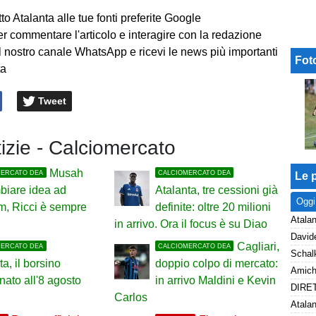
to Atalanta alle tue fonti preferite Google
er commentare l'articolo e interagire con la redazione
l nostro canale WhatsApp e ricevi le news più importanti
Fot
ta
Tweet
tizie - Calciomercato
Musah
MERCATO DEA
CALCIOMERCATO DEA
Le p
biare idea ad
Atalanta, tre cessioni già
Oggi
m, Ricci è sempre
definite: oltre 20 milioni
Atalan
in arrivo. Ora il focus è su Diao
Cagliari,
MERCATO DEA
CALCIOMERCATO DEA
ta, il borsino
doppio colpo di mercato:
nato all'8 agosto
in arrivo Maldini e Kevin
Carlos