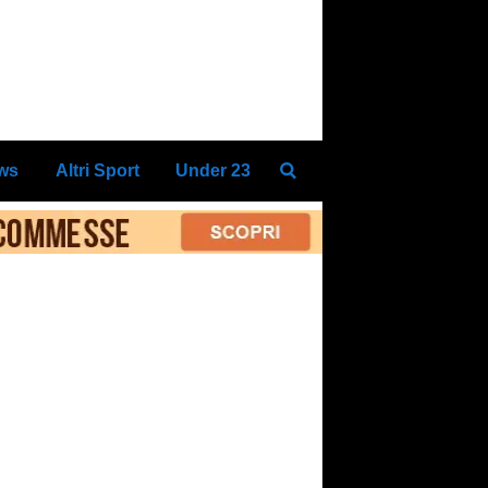
ews
Altri Sport
Under 23