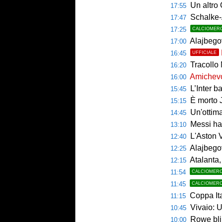
Un altro 
17:55
Schalke-
17:47
17:25
CALCIOMER
Alajbegov
17:00
16:45
UFFICIALE
Tracollo 
16:20
Amichevol
16:00
L’Inter ba
15:45
È morto J
15:15
Un'ottim
14:45
Messi ha 
13:10
L'Aston V
12:40
Alajbegov
12:25
Atalanta, tes
12:15
11:54
CALCIOMER
11:45
CALCIOMER
Coppa Italia, si 
11:15
Vivaio: 
10:45
Rowe bli
10:00