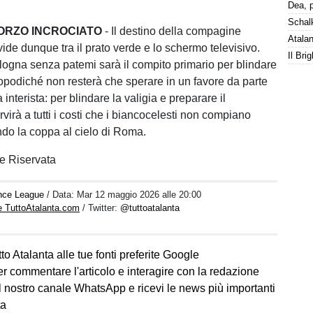
.
FORZO INCROCIATO
- Il destino della compagine
ide dunque tra il prato verde e lo schermo televisivo.
ologna senza patemi sarà il compito primario per blindare
 dopodiché non resterà che sperare in un favore da parte
 interista: per blindare la valigia e preparare il
virà a tutti i costi che i biancocelesti non compiano
ndo la coppa al cielo di Roma.
e Riservata
nce League
/ Data:
Mar 12 maggio 2026 alle 20:00
e TuttoAtalanta.com
/ Twitter:
@tuttoatalanta
to Atalanta alle tue fonti preferite Google
er commentare l'articolo e interagire con la redazione
l nostro canale WhatsApp e ricevi le news più importanti
ta