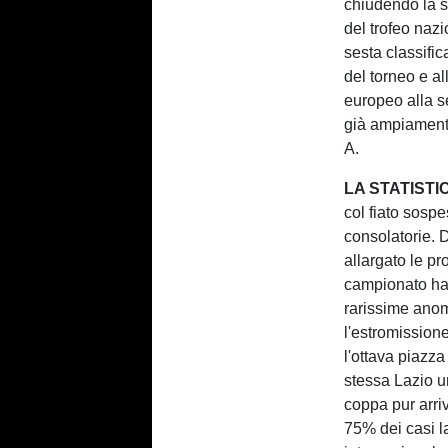
chiudendo la s
del trofeo nazi
sesta classific
del torneo e al
europeo alla s
già ampiamente
A.
LA STATIST
col fiato sospe
consolatorie. 
allargato le pro
campionato ha 
rarissime anoma
l'estromission
l'ottava piazza
stessa Lazio u
coppa pur arri
75% dei casi l