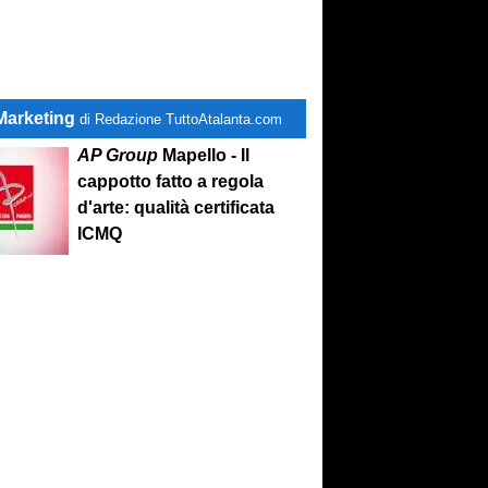
Marketing
di Redazione TuttoAtalanta.com
AP Group
Mapello - Il
cappotto fatto a regola
d'arte: qualità certificata
ICMQ