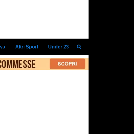
ews
Altri Sport
Under 23