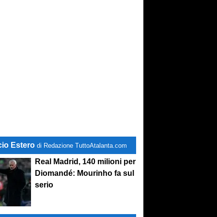
cio Estero
di Redazione TuttoAtalanta.com
Real Madrid, 140 milioni per
Diomandé: Mourinho fa sul
serio