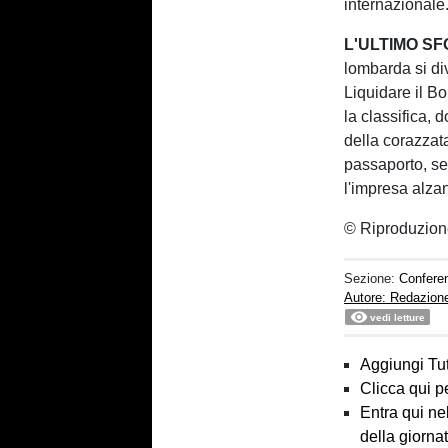
internazionale
L'ULTIMO S
lombarda si div
Liquidare il B
la classifica,
della corazzata
passaporto, ser
l'impresa alza
© Riproduzion
Sezione:
Confere
Autore: Redazion
vedi letture
Aggiungi Tut
Clicca qui p
Entra qui ne
della giorna