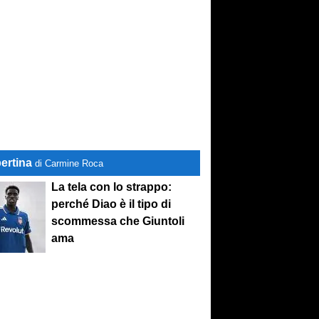
ertina
di Carmine Roca
La tela con lo strappo:
perché Diao è il tipo di
scommessa che Giuntoli
ama