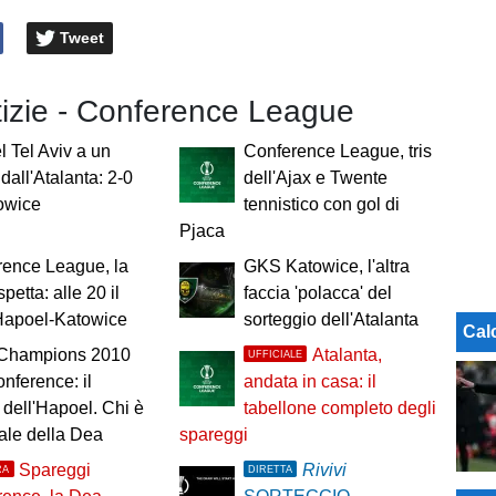
Tweet
tizie - Conference League
 Tel Aviv a un
Conference League, tris
dall'Atalanta: 2-0
dell'Ajax e Twente
owice
tennistico con gol di
Pjaca
rence League, la
GKS Katowice, l'altra
petta: alle 20 il
faccia 'polacca' del
 Hapoel-Katowice
sorteggio dell'Atalanta
Cal
 Champions 2010
Atalanta,
UFFICIALE
onference: il
andata in casa: il
o dell'Hapoel. Chi è
tabellone completo degli
vale della Dea
spareggi
Spareggi
Rivivi
RA
DIRETTA