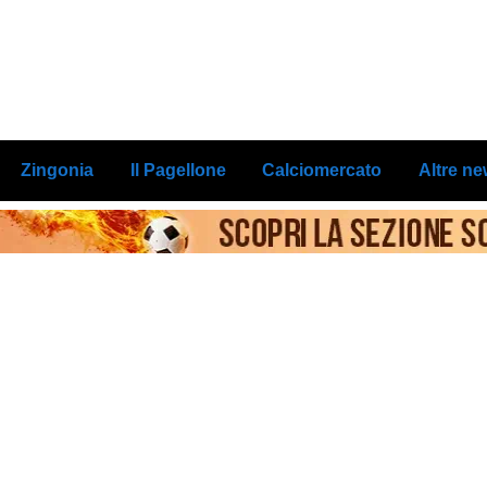
Zingonia
Il Pagellone
Calciomercato
Altre n