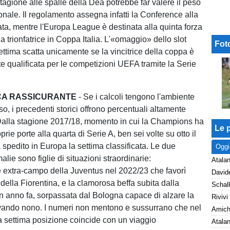
tagione alle spalle della Dea potrebbe far valere il peso
onale. Il regolamento assegna infatti la Conference alla
ata, mentre l'Europa League è destinata alla quinta forza
la trionfatrice in Coppa Italia. L'«omaggio» dello slot
Fot
ettima scatta unicamente se la vincitrice della coppa è
 qualificata per le competizioni UEFA tramite la Serie
ICA RASSICURANTE
- Se i calcoli tengono l'ambiente
so, i precedenti storici offrono percentuali altamente
Dalla stagione 2017/18, momento in cui la Champions ha
Le p
prie porte alla quarta di Serie A, ben sei volte su otto il
spedito in Europa la settima classificata. Le due
Oggi
lie sono figlie di situazioni straordinarie:
Atalan
e extra-campo della Juventus nel 2022/23 che favorì
 della Fiorentina, e la clamorosa beffa subita dalla
n anno fa, sorpassata dal Bologna capace di alzare la
vando nono. I numeri non mentono e sussurrano che nel
a settima posizione coincide con un viaggio