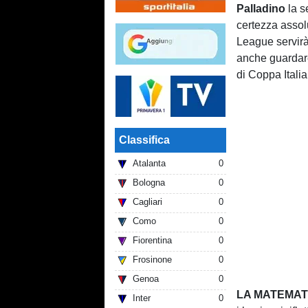
Palladino
la s
certezza assol
League servirà
anche guardare
di Coppa Italia
Classifica
Atalanta
0
Bologna
0
Cagliari
0
Como
0
Fiorentina
0
Frosinone
0
Genoa
0
LA MATEMAT
Inter
0