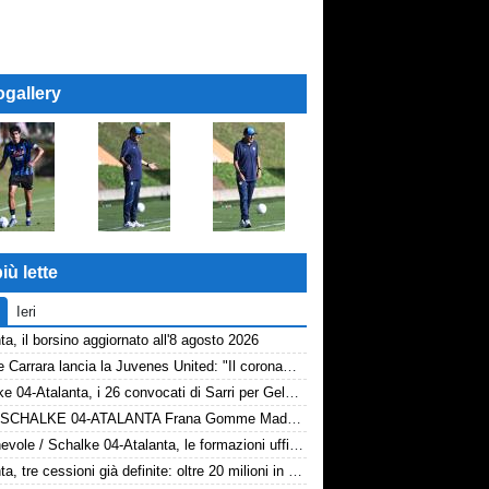
ogallery
iù lette
Ieri
ta, il borsino aggiornato all'8 agosto 2026
Davide Carrara lancia la Juvenes United: "Il coronamento di un progetto, nove ragazzi del 2007 in prima squadra"
Schalke 04-Atalanta, i 26 convocati di Sarri per Gelsenkirchen
Rivivi SCHALKE 04-ATALANTA Frana Gomme Madone, 0-3
Amichevole / Schalke 04-Atalanta, le formazioni ufficiali
Atalanta, tre cessioni già definite: oltre 20 milioni in arrivo. Ora il focus è su Diao