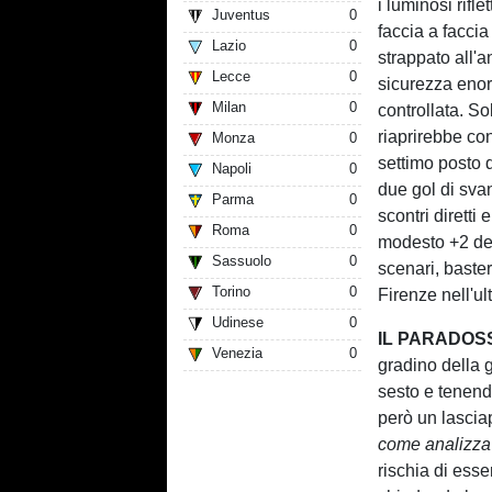
i luminosi rifle
Juventus
0
faccia a faccia
Lazio
0
strappato all'
Lecce
0
sicurezza enor
Milan
0
controllata. So
riaprirebbe con
Monza
0
settimo posto 
Napoli
0
due gol di svan
Parma
0
scontri diretti
Roma
0
modesto +2 dei
Sassuolo
0
scenari, bast
Torino
0
Firenze nell'u
Udinese
0
IL PARADOS
Venezia
0
gradino della 
sesto e tenendo
però un lascia
come analizza
rischia di ess