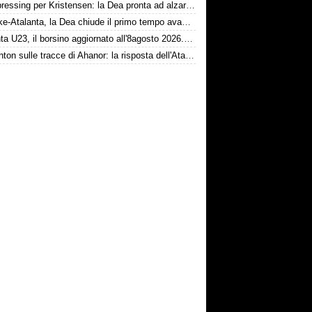
Dea, pressing per Kristensen: la Dea pronta ad alzare l'offerta all'Udinese
Schalke-Atalanta, la Dea chiude il primo tempo avanti 2-0
Atalanta U23, il borsino aggiornato all'8agosto 2026. Cantiere aperto per Beati
Il Brighton sulle tracce di Ahanor: la risposta dell'Atalanta