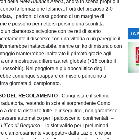
ttori della
New Balance Arena
, andrà in scena proprio il
 contro la formazione felsinea. Forti del prezioso 2-0
andata, i padroni di casa godono di un margine di
me e possono permettersi persino una sconfitta
lo un clamoroso scivolone con tre reti di scarto
TA 
cretamente il discorso: con una vittoria o un pareggio il
diventerebbe inattaccabile, mentre un ko di misura o con
taggio manterrebbe inalterato il primato grazie agli
 e a una mostruosa differenza reti globale (+16 contro il
 rossoblù). Nel peggiore e più apocalittico degli
erebbe comunque strappare un misero punticino a
ltima giornata di campionato.
SO DEL REGOLAMENTO
- Conquistare il settimo
graduatoria, restando in scia al sorprendente Como
 a debita distanza tutte le inseguitrici, non garantisce
passare automatico per i palcoscenici continentali.
–
 L'Eco di Bergamo –
lo slot valido per i preliminari
ere clamorosamente «scippato» dalla Lazio, che pur