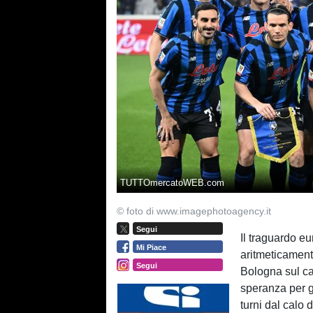
TUTTOmercatoWEB.com
© foto di www.imagephotoagency.it
Segui
Il traguardo e
Mi Piace
aritmeticament
Segui
Bologna sul ca
speranza per gl
turni dal calo 