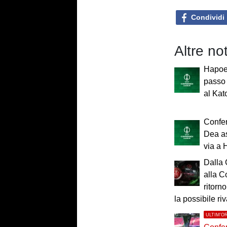
Condividi
Altre no
Hapoel
passo 
al Kat
Confe
Dea as
via a
Dalla
alla C
ritorn
la possibile ri
ULTIM'O