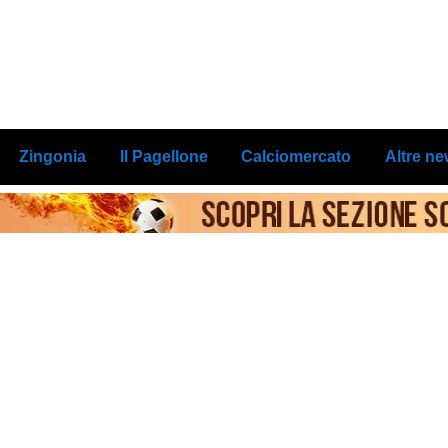
Zingonia
Il Pagellone
Calciomercato
Altre n