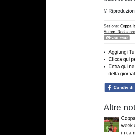
© Riproduzion
Sezione:
Coppa It
Autore: Redazion
vedi letture
Aggiungi Tut
Clicca qui p
Entra qui ne
della giorna
Condividi
Altre no
Coppa 
week e
in cam