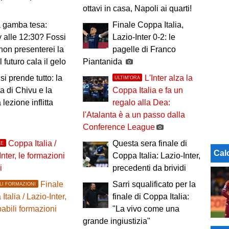
ottavi in casa, Napoli ai quarti!
a gamba tesa:
Finale Coppa Italia,
 alle 12:30? Fossi
Lazio-Inter 0-2: le
 non presenterei la
pagelle di Franco
 futuro cala il gelo
Piantanida
 si prende tutto: la
L'Inter alza la
ULTIM'ORA
ta di Chivu e la
Coppa Italia e fa un
lezione inflitta
regalo alla Dea:
l'Atalanta è a un passo dalla
Conference League
Coppa Italia /
Questa sera finale di
LE
Cal
Inter, le formazioni
Coppa Italia: Lazio-Inter,
i
precedenti da brividi
Finale
Sarri squalificato per la
LI FORMAZIONI
talia / Lazio-Inter,
finale di Coppa Italia:
babili formazioni
"La vivo come una
grande ingiustizia"