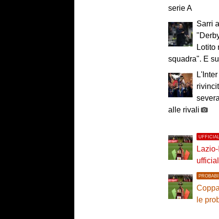
serie A
Sarri 
"Derby
Lotito
squadra". E sul
L'Inter
rivinci
severa 
alle rivali
UFFICIA
Lazio-
ufficial
PROBABI
Coppa I
le pro