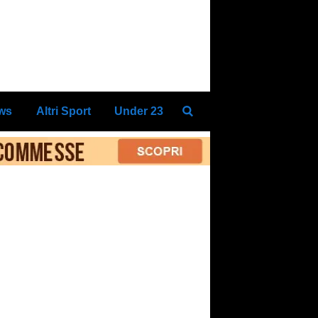
ews
Altri Sport
Under 23