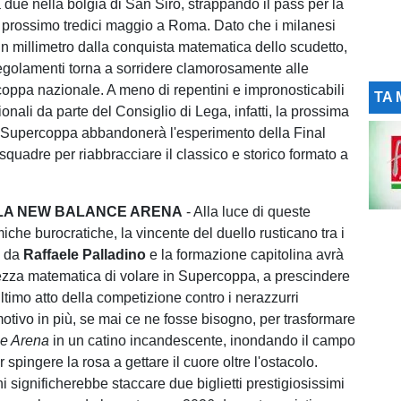
 due nella bolgia di San Siro, strappando il pass per la
l prossimo tredici maggio a Roma. Dato che i milanesi
n millimetro dalla conquista matematica dello scudetto,
 regolamenti torna a sorridere clamorosamente alle
 coppa nazionale. A meno di repentini e impronosticabili
TA 
uzionali da parte del Consiglio di Lega, infatti, la prossima
a Supercoppa abbandonerà l'esperimento della Final
squadre per riabbracciare il classico e storico formato a
.
ELLA NEW BALANCE ARENA
- Alla luce di queste
che burocratiche, la vincente del duello rusticano tra i
i da
Raffaele Palladino
e la formazione capitolina avrà
tezza matematica di volare in Supercoppa, a prescindere
'ultimo atto della competizione contro i nerazzurri
otivo in più, se mai ce ne fosse bisogno, per trasformare
e Arena
in un catino incandescente, inondando il campo
 spingere la rosa a gettare il cuore oltre l'ostacolo.
i significherebbe staccare due biglietti prestigiosissimi