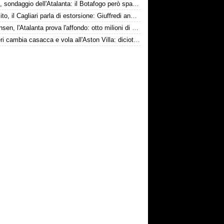
Danilo, sondaggio dell'Atalanta: il Botafogo però spara alto
Esposito, il Cagliari parla di estorsione: Giuffredi annuncia denuncia
Kristensen, l'Atalanta prova l'affondo: otto milioni di distanza
Ruggeri cambia casacca e vola all'Aston Villa: diciotto milioni più bonus