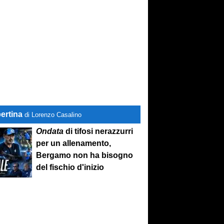
ertina
di Lorenzo Casalino
Ondata
di tifosi nerazzurri
per un allenamento,
Bergamo non ha bisogno
del fischio d'inizio