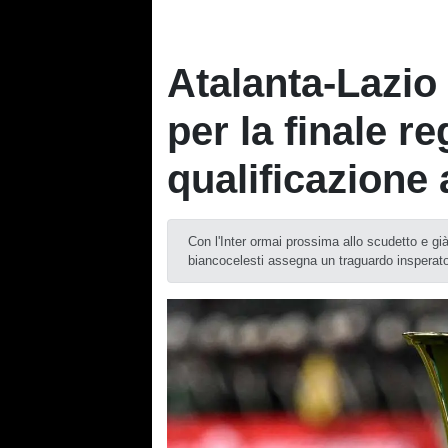
Atalanta-Lazio 
per la finale r
qualificazione
Con l'Inter ormai prossima allo scudetto e già 
biancocelesti assegna un traguardo insperat