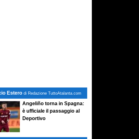
cio Estero
di Redazione TuttoAtalanta.com
Angeliño torna in Spagna:
è ufficiale il passaggio al
Deportivo