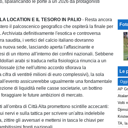
lo, spalancando le porte a un 2026 da protagonisti
LA LOCATION E IL TESORO IN PALIO
- Resta ancora
Fot
tero il palcoscenico geografico che ospiterà la finale per
 Archiviata definitivamente l'esotica e controversa
rra saudita, i vertici del calcio italiano dovranno
a nuova sede, lasciando aperta l'affascinante e
si di un ritorno all'interno dei confini nazionali. Sebbene
oldollari arabi si traduca nella fisiologica rinuncia a un
ossale (che nell'ultimo accordo sfiorava la
Le p
cifra di ventitré milioni di euro complessivi), la sola
 all'evento assicurerebbe ugualmente una fondamentale
Oggi
zione di liquidità nelle casse societarie, un bottino
 foraggiare le future ambizioni di mercato.
i all'ombra di Città Alta promettono scintille accecanti:
ui nervi e sulla tattica per scrivere un'altra indelebile
Kriste
, zittire gli avversari e mettersi in tasca le chiavi per
ambitissimi fronti nazionali.