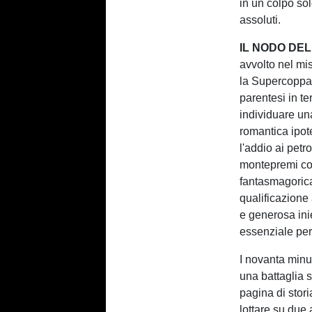
in un colpo so
assoluti.
IL NODO DEL
avvolto nel mis
la Supercoppa.
parentesi in te
individuare un
romantica ipote
l'addio ai petr
montepremi col
fantasmagorica 
qualificazione
e generosa inie
essenziale per
I novanta minut
una battaglia s
pagina di storia
lottare su due 