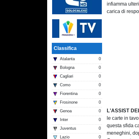
infiamma ulter
carica di respo
Classifica
Atalanta
0
Bologna
0
Cagliari
0
Como
0
Fiorentina
0
Frosinone
0
L'ASSIST DE
Genoa
0
le carte in ta
Inter
0
questa sfida ca
Juventus
0
meneghini, dop
Lazio
0