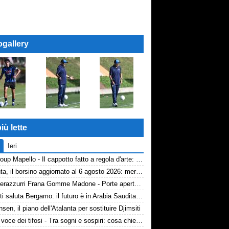
ogallery
iù lette
Ieri
AP Group Mapello - Il cappotto fatto a regola d'arte: qualità certificata ICMQ
Atalanta, il borsino aggiornato al 6 agosto 2026: mercato in entrata ancora in stand-by. Si lavora sulle cessioni
Volti nerazzurri Frana Gomme Madone - Porte aperte alla New Balance Arena: i volti dei tifosi della Dea
Djimsiti saluta Bergamo: il futuro è in Arabia Saudita! Tre milioni e firma biennale
nsen, il piano dell'Atalanta per sostituire Djimsiti
TA, la voce dei tifosi - Tra sogni e sospiri: cosa chiedono davvero i tifosi dell'Atalanta