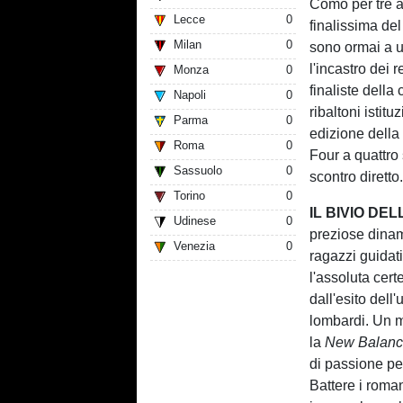
Como per tre a
Lecce
0
finalissima de
Milan
0
sono ormai a u
l'incastro dei
Monza
0
finaliste della
Napoli
0
ribaltoni istit
Parma
0
edizione dell
Roma
0
Four a quattro 
Sassuolo
0
scontro diretto
Torino
0
IL BIVIO D
Udinese
0
preziose dinami
Venezia
0
ragazzi guidat
l'assoluta cer
dall'esito dell
lombardi. Un m
la
New Balanc
di passione per
Battere i roman