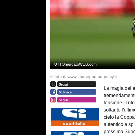
TUTTOmercatoWEB.com
© foto di www.imagephotoagency.it
Segui
La magia delle 
Mi Piace
tremendamente 
Segui
tensione. Il ri
soltanto l'ultim
cielo la Coppa
autentico e spi
prossima Supe