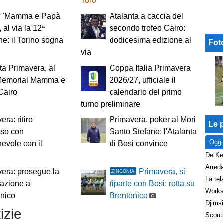
Toro
o "Mamma e Papà
Atalanta a caccia del
 al via la 12ª
secondo trofeo Cairo:
ne: il Torino sogna
dodicesima edizione al
Fot
via
ta Primavera, al
Coppa Italia Primavera
l Memorial Mamma e
2026/27, ufficiale il
Cairo
calendario del primo
turno preliminare
era: ritiro
Primavera, poker al Mori
Le p
uso con
Santo Stefano: l'Atalanta
Oggi
hevole con il
di Bosi convince
era: prosegue la
Primavera, si
ZINGONIA
azione a
riparte con Bosi: rotta su
onico
Brentonico
izie