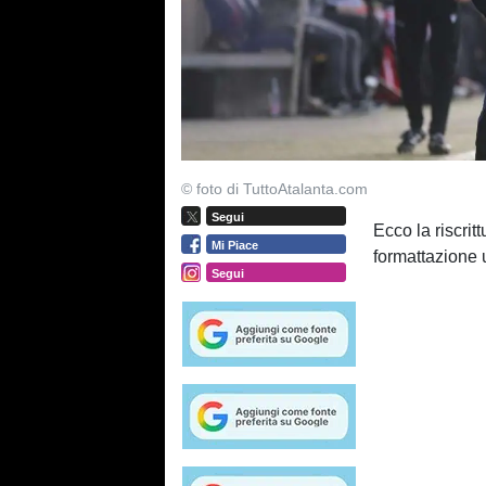
© foto di TuttoAtalanta.com
Segui
Ecco la riscri
Mi Piace
formattazione 
Segui