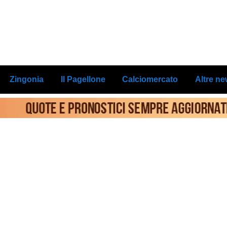
Zingonia
Il Pagellone
Calciomercato
Altre n