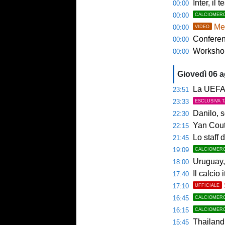
Inter, il 
00:00
00:00
CALCIOMER
Mem
00:00
VIDEO
Conference
00:00
Workshop Sp
00:00
Giovedì 06 
La UEFA n
23:51
23:33
ESCLUSIVA 
Danilo, s
22:30
Yan Couto
22:15
Lo staff di M
21:45
19:09
CALCIOMER
Uruguay, 
18:00
Il calcio 
17:40
17:10
UFFICIALE
16:45
CALCIOMER
16:15
CALCIOMER
Thailandia,
15:45