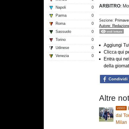
ARBITRO
: Mo
Napoli
0
Parma
0
Sezione:
Primave
Roma
0
Autore: Redazion
Sassuolo
0
vedi letture
Torino
0
Aggiungi Tut
Udinese
0
Clicca qui p
Venezia
0
Entra qui ne
della giorna
Condividi
Altre no
VIDEO
dal Tor
Milan