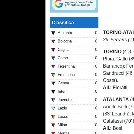
Classifica
TORINO-ATA
Atalanta
0
36' Ferraris (T)
Bologna
0
Cagliari
0
TORINO
(4-3-3
Como
0
Plaia; Gatto (8
Barranco); Fer
Fiorentina
0
Sandrucci (46'
Frosinone
0
Costa).
Genoa
0
All.:
Fioratti.
Inter
0
ATALANTA
(4
Juventus
0
Anelli; Belli (
Lazio
0
(83' Leandri); 
Lecce
0
Galafassi (70'
Milan
0
All.:
Bosi.
Monza
0