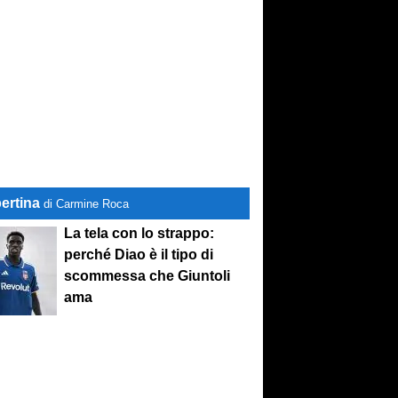
ertina
di Carmine Roca
La tela con lo strappo:
perché Diao è il tipo di
scommessa che Giuntoli
ama