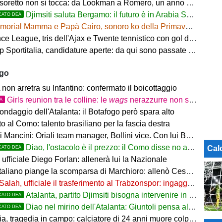
tesoretto non si tocca: da Lookman a Romero, un anno di rinunce
Djimsiti saluta Bergamo: il futuro è in Arabia Saudita! Tre milioni e firma biennale
CATO DEA
orial Mamma e Papà Cairo, sonoro ko della Primavera contro il Toro
 League, tris dell'Ajax e Twente tennistico con gol di Pjaca
ortitalia, candidature aperte: da qui sono passate firme di Serie A
ago
on arretra su Infantino: confermato il boicottaggio
Girls reunion tra le colline: le
wags
nerazzurre non si perdono di vista
TA
ondaggio dell'Atalanta: il Botafogo però spara alto
 al Como: talento brasiliano per la fascia destra
ancini: Oriali team manager, Bollini vice. Con lui Bonucci, Gagliardi e Maccarone
Diao, l'ostacolo è il prezzo: il Como disse no a 60 milioni
Cal
CATO DEA
ufficiale Diego Forlan: allenerà lui la Nazionale
italiano piange la scomparsa di Marchioro: allenò Cesena e Milan
Salah, ufficiale il trasferimento al Trabzonspor: ingaggio mostruoso
Atalanta, partito Djimsiti bisogna intervenire in difesa: tutti i nomi
CATO DEA
Diao nel mirino dell'Atalanta: Giuntoli pensa al colpo dal Como
CATO DEA
 tragedia in campo: calciatore di 24 anni muore colpito da un fulmine