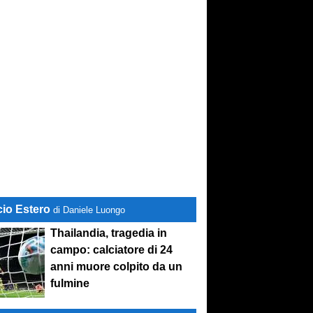
cio Estero
di Daniele Luongo
Thailandia, tragedia in
campo: calciatore di 24
anni muore colpito da un
fulmine