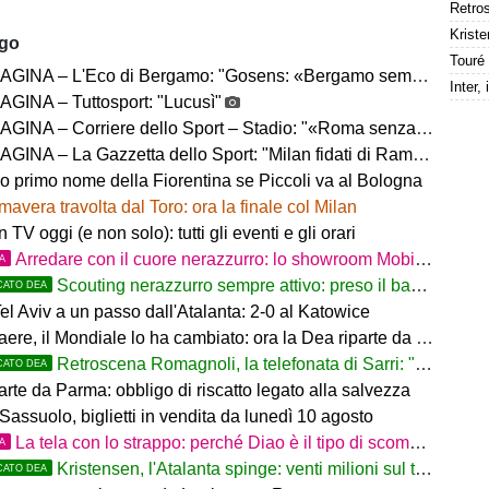
Kriste
ago
– L'Eco di Bergamo: "Gosens: «Bergamo sempre casa mia. Incuriosito da Sarri»"
GINA – Tuttosport: "Lucusì"
INA – Corriere dello Sport – Stadio: "«Roma senza limiti»"
INA – La Gazzetta dello Sport: "Milan fidati di Ramos"
no primo nome della Fiorentina se Piccoli va al Bologna
mavera travolta dal Toro: ora la finale col Milan
in TV oggi (e non solo): tutti gli eventi e gli orari
Arredare con il cuore nerazzurro: lo showroom Mobilmondo a Osio Sotto. Quando essere di fede atalantina
TA
Scouting nerazzurro sempre attivo: preso il baby difensore 2010 Levačić
CATO DEA
l Aviv a un passo dall'Atalanta: 2-0 al Katowice
ere, il Mondiale lo ha cambiato: ora la Dea riparte da lui
Retroscena Romagnoli, la telefonata di Sarri: "Vieni con me a Bergamo"
CATO DEA
arte da Parma: obbligo di riscatto legato alla salvezza
Sassuolo, biglietti in vendita da lunedì 10 agosto
La tela con lo strappo: perché Diao è il tipo di scommessa che Giuntoli ama
TA
Kristensen, l'Atalanta spinge: venti milioni sul tavolo
CATO DEA