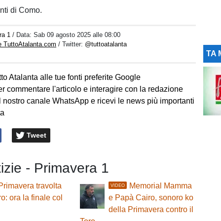
nti di Como.
ra 1
/ Data:
Sab 09 agosto 2025 alle 08:00
e TuttoAtalanta.com
/ Twitter:
@tuttoatalanta
TA 
to Atalanta alle tue fonti preferite Google
er commentare l'articolo e interagire con la redazione
l nostro canale WhatsApp e ricevi le news più importanti
ta
Tweet
tizie - Primavera 1
Primavera travolta
Memorial Mamma
VIDEO
o: ora la finale col
e Papà Cairo, sonoro ko
della Primavera contro il