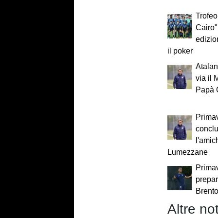
Trofe
Cairo",
edizio
il poker
Atalan
via i
Papà 
Primav
concl
l'amic
Lumezzane
Primav
prepar
Brent
Altre not