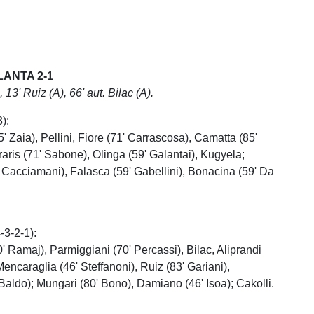
LANTA 2-1
, 13' Ruiz (A), 66' aut. Bilac (A).
):
5' Zaia), Pellini, Fiore (71' Carrascosa), Camatta (85'
raris (71' Sabone), Olinga (59' Galantai), Kugyela;
 Cacciamani), Falasca (59' Gabellini), Bonacina (59' Da
-3-2-1):
70' Ramaj), Parmiggiani (70' Percassi), Bilac, Aliprandi
Mencaraglia (46' Steffanoni), Ruiz (83' Gariani),
 Baldo); Mungari (80' Bono), Damiano (46' Isoa); Cakolli.