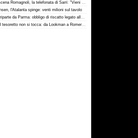
Retroscena Romagnoli, la telefonata di Sarri: "Vieni con me a Bergamo"
nsen, l'Atalanta spinge: venti milioni sul tavolo
Touré riparte da Parma: obbligo di riscatto legato alla salvezza
Inter, il tesoretto non si tocca: da Lookman a Romero, un anno di rinunce
conviene