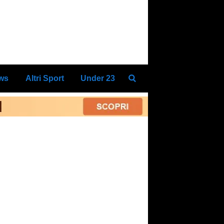
ews
Altri Sport
Under 23