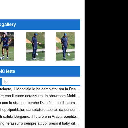
ogallery
iù lette
Ieri
De Ketelaere, il Mondiale lo ha cambiato: ora la Dea riparte da lui
Arredare con il cuore nerazzurro: lo showroom Mobilmondo a Osio Sotto. Quando essere di fede atalantina conviene
La tela con lo strappo: perché Diao è il tipo di scommessa che Giuntoli ama
Workshop Sportitalia, candidature aperte: da qui sono passate firme di Serie A
Djimsiti saluta Bergamo: il futuro è in Arabia Saudita! Tre milioni e firma biennale
Scouting nerazzurro sempre attivo: preso il baby difensore 2010 Levačić