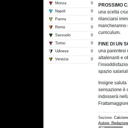
Monza
0
PROSSIMO 
Napoli
0
una scelta cruc
rilanciarsi im
Parma
0
mancheranno si
Roma
0
curriculum.
Sassuolo
0
Torino
0
FINE DI UN
una parentesi 
Udinese
0
altalenanti e o
Venezia
0
l’insoddisfazi
spazio salarial
Insigne saluta 
sensazione è c
indosserà nella
Frattamaggiore
Sezione:
Calciom
Autore: Redazion