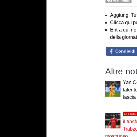
vedi letture
Aggiungi Tut
Clicca qui p
Entra qui ne
della giorna
Condividi
Altre no
Yan C
talent
fascia
UFFICIA
il tras
Trabzo
mostruoso