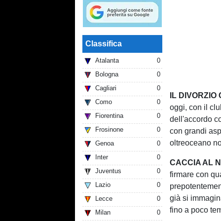
Classifica
Atalanta
0
Bologna
0
Cagliari
0
IL DIVORZIO
Como
0
oggi, con il c
Fiorentina
0
dell'accordo co
Frosinone
0
con grandi asp
oltreoceano no
Genoa
0
Inter
0
CACCIA AL 
Juventus
0
firmare con qu
Lazio
0
prepotentement
già si immagina
Lecce
0
fino a poco tem
Milan
0