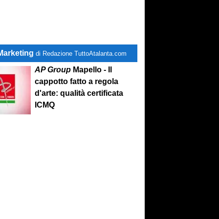
Marketing
di Redazione TuttoAtalanta.com
AP Group
Mapello - Il
cappotto fatto a regola
d'arte: qualità certificata
ICMQ