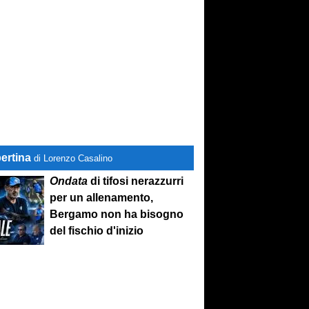
ertina
di Lorenzo Casalino
Ondata
di tifosi nerazzurri
per un allenamento,
Bergamo non ha bisogno
del fischio d'inizio