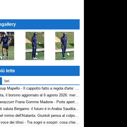
ogallery
iù lette
Ieri
AP Group Mapello - Il cappotto fatto a regola d'arte: qualità certificata ICMQ
Atalanta, il borsino aggiornato al 6 agosto 2026: mercato in entrata ancora in stand-by. Si lavora sulle cessioni
Volti nerazzurri Frana Gomme Madone - Porte aperte alla New Balance Arena: i volti dei tifosi della Dea
Djimsiti saluta Bergamo: il futuro è in Arabia Saudita! Tre milioni e firma biennale
Diao nel mirino dell'Atalanta: Giuntoli pensa al colpo dal Como
TA, la voce dei tifosi - Tra sogni e sospiri: cosa chiedono davvero i tifosi dell'Atalanta