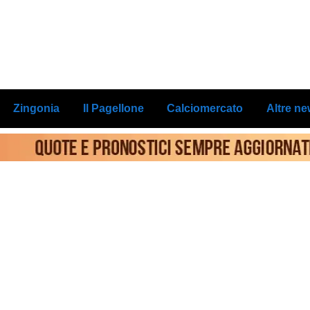
Zingonia
Il Pagellone
Calciomercato
Altre n