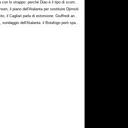
La tela con lo strappo: perché Diao è il tipo di scommessa che Giuntoli ama
nsen, il piano dell'Atalanta per sostituire Djimsiti
Esposito, il Cagliari parla di estorsione: Giuffredi annuncia denuncia
Danilo, sondaggio dell'Atalanta: il Botafogo però spara alto