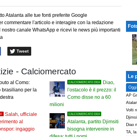
to Atalanta alle tue fonti preferite Google
er commentare l'articolo e interagire con la redazione
Fot
l nostro canale WhatsApp e ricevi le news più importanti
ta
Tweet
tizie - Calciomercato
Le p
outo al Como:
Diao,
CALCIOMERCATO DEA
Oggi
o brasiliano per la
l'ostacolo è il prezzo: il
 destra
Como disse no a 60
milioni
Salah, ufficiale
LE
CALCIOMERCATO DEA
ferimento al
Atalanta, partito Djimsiti
nspor: ingaggio
bisogna intervenire in
difesa: tutti i nomi