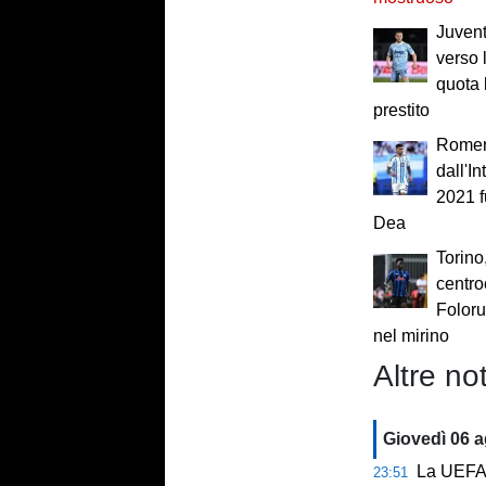
Juven
verso 
quota l
prestito
Romero
dall'In
2021 f
Dea
Torino
centro
Folor
nel mirino
Altre not
Giovedì 06 
La UEFA n
23:51