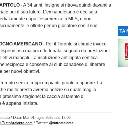
CAPITOLO
- A 34 anni, Insigne si ritrova quindi davanti a
iale per il suo futuro. L’ex napoletano è deciso a
mediatamente dopo l’esperienza in MLS, e non
curamente le offerte per un giocatore con il suo
TA 
 SOGNO AMERICANO
- Per il Toronto si chiude invece
dispendiosa ma poco fortunata, segnata da prestazioni
biettivi mancati. La risoluzione anticipata certifica
one reciproca e consente al club canadese di liberare
e per nuovi obiettivi.
Toronto senza troppi rimpianti, pronto a ripartire. La
he molto presto avremo notizie su quale maglia
 prossima stagione: la caccia al talento di
 è appena iniziata.
ercato
/ Data:
Mar 01 luglio 2025 alle 12:03
e TuttoAtalanta.com
/ Twitter:
@tuttoatalanta