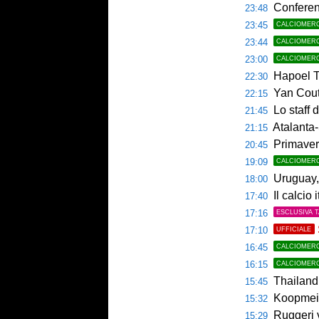
Conference
23:48
23:45
CALCIOMER
23:44
CALCIOMER
23:00
CALCIOMER
Hapoel Te
22:30
Yan Couto
22:15
Lo staff di M
21:45
Atalanta-
21:15
Primaver
20:45
19:09
CALCIOMER
Uruguay, 
18:00
Il calcio 
17:40
17:16
ESCLUSIVA 
17:10
UFFICIALE
16:45
CALCIOMER
16:15
CALCIOMER
Thailandia,
15:45
Koopmeine
15:32
Ruggeri ver
15:29