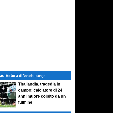
cio Estero
di Daniele Luongo
Thailandia, tragedia in
campo: calciatore di 24
anni muore colpito da un
fulmine