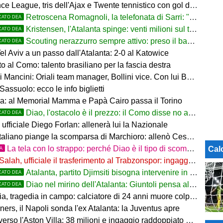
 League, tris dell'Ajax e Twente tennistico con gol di Pjaca
Retroscena Romagnoli, la telefonata di Sarri: "Vieni con me a Bergamo"
CATO DEA
Kristensen, l'Atalanta spinge: venti milioni sul tavolo
CATO DEA
Scouting nerazzurro sempre attivo: preso il baby difensore 2010 Levačić
CATO DEA
l Aviv a un passo dall'Atalanta: 2-0 al Katowice
 al Como: talento brasiliano per la fascia destra
ancini: Oriali team manager, Bollini vice. Con lui Bonucci, Gagliardi e Maccarone
Sassuolo: ecco le info biglietti
a: al Memorial Mamma e Papà Cairo passa il Torino
Diao, l'ostacolo è il prezzo: il Como disse no a 60 milioni
CATO DEA
ufficiale Diego Forlan: allenerà lui la Nazionale
italiano piange la scomparsa di Marchioro: allenò Cesena e Milan
La tela con lo strappo: perché Diao è il tipo di scommessa che Giuntoli ama
Cal
TA
Salah, ufficiale il trasferimento al Trabzonspor: ingaggio mostruoso
Atalanta, partito Djimsiti bisogna intervenire in difesa: tutti i nomi
CATO DEA
Diao nel mirino dell'Atalanta: Giuntoli pensa al colpo dal Como
CATO DEA
 tragedia in campo: calciatore di 24 anni muore colpito da un fulmine
rs, il Napoli sonda l'ex Atalanta: la Juventus apre
so l'Aston Villa: 38 milioni e ingaggio raddoppiato a 5 Mln a stagione