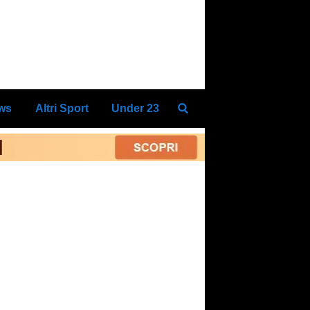
ews
Altri Sport
Under 23