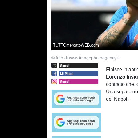
TUTTOmercatoWEB.com
© foto di www.imagephotoagency.it
Segui
Finisce in ant
Mi Piace
Lorenzo Insi
Segui
contratto che 
Una separazion
del Napoli.