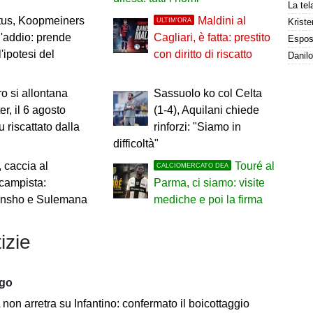
tus, Koopmeiners
Maldini al
ULTIM'ORA
Kriste
l'addio: prende
Cagliari, è fatta: prestito
'ipotesi del
con diritto di riscatto
 si allontana
Sassuolo ko col Celta
ter, il 6 agosto
(1-4), Aquilani chiede
u riscattato dalla
rinforzi: "Siamo in
difficoltà"
, caccia al
Touré al
CALCIOMERCATO DEA
campista:
Parma, ci siamo: visite
unsho e Sulemana
mediche e poi la firma
izie
ago
on arretra su Infantino: confermato il boicottaggio