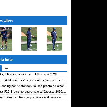
ogallery
iù lette
Ieri
ta, il borsino aggiornato all'8 agosto 2026
Schalke 04-Atalanta, i 26 convocati di Sarri per Gelsenkirchen
Dea, pressing per Kristensen: la Dea pronta ad alzare l'offerta all'Udinese
Atalanta U23, il borsino aggiornato all'8agosto 2026. Cantiere aperto per Beati
a, Palestra: "Non voglio pensare al passato"