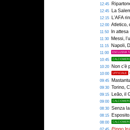
Ripartono
12:45
La Salerni
12:45
L'AFA rinn
12:15
Atletico,
12:00
In attesa d
11:50
Messi, l'u
11:30
Napoli, De
11:15
11:00
ESCLUSIVA T
10:45
CALCIOMER
Non c'è p
10:20
10:00
UFFICIALE
Mastantuo
09:45
Torino, C
09:30
Leão, il 
09:15
09:00
CALCIOMER
Senza la 
08:30
Esposito,
08:15
08:00
CALCIOMER
Pippo
Inz
07:45