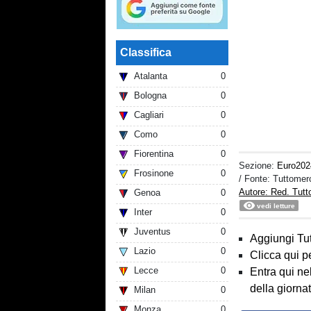
Classifica
Atalanta
0
Bologna
0
Cagliari
0
Como
0
Fiorentina
0
Sezione:
Euro202
Frosinone
0
/ Fonte: Tuttome
Autore: Red. Tut
Genoa
0
vedi letture
Inter
0
Juventus
0
Aggiungi Tut
Lazio
0
Clicca qui p
Lecce
0
Entra qui ne
della giorna
Milan
0
Monza
0