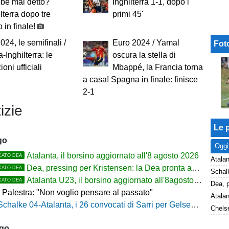
bbe mai detto?
Inghilterra 1-1, dopo i
ilterra dopo tre
primi 45'
 in finale!
024, le semifinali /
Euro 2024 / Yamal
Fot
-Inghilterra: le
oscura la stella di
oni ufficiali
Mbappé, la Francia torna
a casa! Spagna in finale: finisce
2-1
izie
Le p
go
Oggi
Atalanta, il borsino aggiornato all'8 agosto 2026
CATO DEA
Atalan
Dea, pressing per Kristensen: la Dea pronta ad alzare l'offerta all'Udinese
CATO DEA
Atalanta U23, il borsino aggiornato all'8agosto 2026. Cantiere aperto per Beati
CATO DEA
 Palestra: "Non voglio pensare al passato"
Schalke 04-Atalanta, i 26 convocati di Sarri per Gelsenkirchen
Chelse
ago