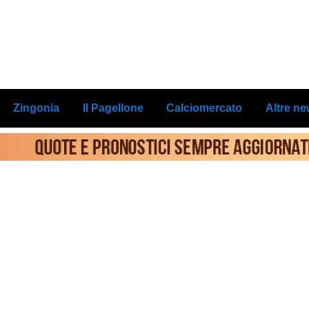
Zingonia
Il Pagellone
Calciomercato
Altre n