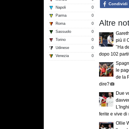
Condividi
Napoli
0
Parma
0
Altre no
Roma
0
Sassuolo
0
Garet
Torino
0
più il 
"Ha de
Udinese
0
dopo 102 parti
Venezia
0
Spagna
le pag
de la 
dire?
Due vol
davve
L'Inghi
ferite e vive di
Ollie 