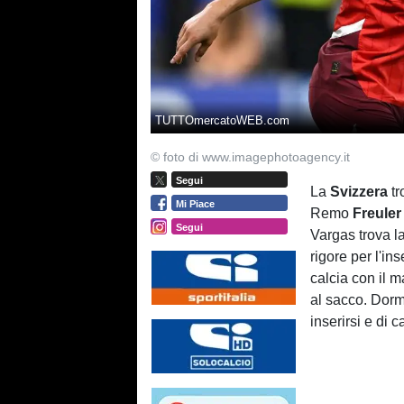
TUTTOmercatoWEB.com
© foto di www.imagephotoagency.it
Segui
La
Svizzera
tr
Mi Piace
Remo
Freuler
Segui
Vargas trova l
rigore per l'i
calcia con il m
al sacco. Dormi
inserirsi e di 