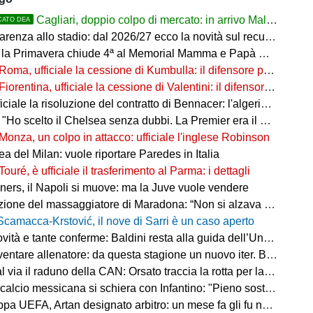
Cagliari, doppio colpo di mercato: in arrivo Maldini e Kevin Carlos
CATO DEA
arenza allo stadio: dal 2026/27 ecco la novità sul recupero
 la Primavera chiude 4ª al Memorial Mamma e Papà Cairo
Roma, ufficiale la cessione di Kumbulla: il difensore passa al Rayo Vallecano
Fiorentina, ufficiale la cessione di Valentini: il difensore passa al Deportivo Alavés
ale la risoluzione del contratto di Bennacer: l'algerino saluta dopo sette anni
"Ho scelto il Chelsea senza dubbi. La Premier era il mio sogno"
Monza, un colpo in attacco: ufficiale l'inglese Robinson
a del Milan: vuole riportare Paredes in Italia
Touré, è ufficiale il trasferimento al Parma: i dettagli
ers, il Napoli si muove: ma la Juve vuole vendere
ne del massaggiatore di Maradona: “Non si alzava dal letto, ero preoccupato”
Scamacca-Krstović, il nove di Sarri è un caso aperto
tà e tante conferme: Baldini resta alla guida dell’Under 21
e allenatore: da questa stagione un nuovo iter. Beretta: “Un percorso più organico”
via il raduno della CAN: Orsato traccia la rotta per la nuova stagione
io messicana si schiera con Infantino: "Pieno sostegno alla sua leadership"
FA, Artan designato arbitro: un mese fa gli fu negato l'ingresso negli Stati Uniti