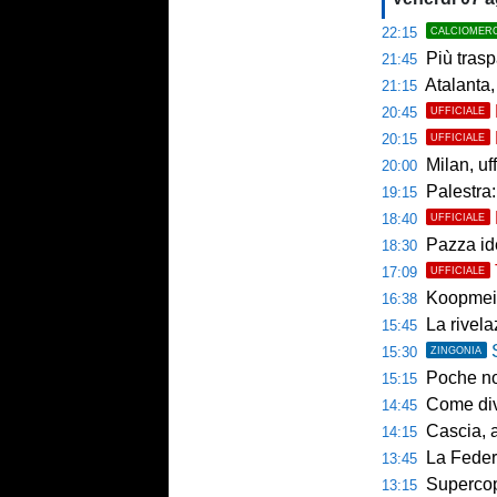
22:15
CALCIOMER
Più trasp
21:45
Atalanta,
21:15
20:45
UFFICIALE
20:15
UFFICIALE
Milan, uffici
20:00
Palestra: 
19:15
18:40
UFFICIALE
Pazza ide
18:30
17:09
UFFICIALE
Koopmein
16:38
La rivelazio
15:45
15:30
ZINGONIA
Poche novi
15:15
Come diventar
14:45
Cascia, al 
14:15
La Federcalc
13:45
Supercoppa UE
13:15