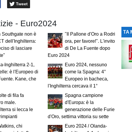
Tweet
tizie - Euro2024
TA 
h Southgate non è
"Il Pallone d'Oro a Rodri
CT dell'Inghilterra:
ora, per favore!". L'invito
ciso di lasciare
di De La Fuente dopo
te"
Euro 2024
-Inghilterra 2-1,
Euro 2024, nessuno
elle: è l'Europeo di
come la Spagna: 4°
Fuente. Kane, che
Europeo in bacheca,
l'Inghilterra cercava il 1°
te di fila fa
Spagna campione
ro male.
d'Europa: è la
lterra si lecca le
generazione delle Furie
 rimpianti
d'Oro, settima vittoria su sette
Watkins, chi
Euro 2024 / Olanda-