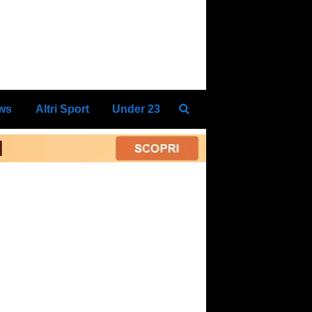
ews
Altri Sport
Under 23