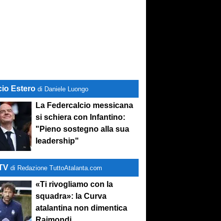
cio Estero
di Daniele Luongo
La Federcalcio messicana
si schiera con Infantino:
"Pieno sostegno alla sua
leadership"
-TV
di Redazione TuttoAtalanta.com
«Ti rivogliamo con la
squadra»: la Curva
atalantina non dimentica
Raimondi