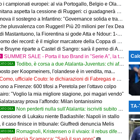
 i campionati europei: al via Portogallo, Belgio e Olanda
tana aspetta la cessione di Ruggeri: ci guadagnerà qualcosa
ova il sostegno a Infantino: "Governance solida e trasparente"
 che plusvalenza con Ruggeri! Più 20 milioni per l'ex Dea
i Mastantuono, la Fiorentina si gode Atta e Ndour: 1-1 col Deportivo
omo dei record: è il miglior marcatore della Coppa di Lega
 Bruyne riparte a Castel di Sangro: sarà il perno di Allegri
Cal
SUMMER SALE - Porta il tuo Brand in "Serie A", la tua azienda e professione titolare nel cuore dell'Atalanta
A
Todibo, è corsa a due Atalanta-Juventus: chi affonderà il colpo?
CATO DEA
osto per Koopmeiners, l'olandese è in vendita, ma...
Como, ufficiale Couto: le dichiarazioni di Fabregas e del brasiliano
no a Firenze: 600 tifosi a Peretola per l'ottavo colpo
airo: "Voglio la mia migliore stagione, poi magari vendo"
Galatasaray prova l'affondo: Milan lontanissimo
TA
Non perderti nulla sull'Atalanta: iscriviti subito al nostro canale WhatsApp!
CATO DEA
cessione di Lukaku niente Badiashile: Napoli in stallo
 il caso finisce in tribunale: Giuffredi denuncia Melis
Romagnoli, Kristensen o il vivaio: il rebus difesa dell'Atalanta
CATO DEA
aghi rilancia Scamacca: "Sarà il suo anno"