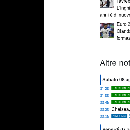
l'avre
L'Ingh
anni è di nuovo
Euro 2
Olanda
formazi
Altre not
Sabato 08 a
01:30
CALCIOMER
01:00
CALCIOMER
00:45
CALCIOMER
Chelsea,
00:30
00:15
ZINGONIA
Venerdì 07 