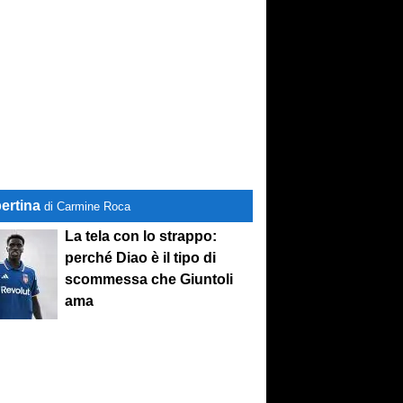
ertina
di Carmine Roca
La tela con lo strappo:
perché Diao è il tipo di
scommessa che Giuntoli
ama