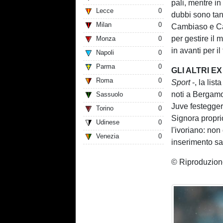
pali, mentre in
Lecce
0
dubbi sono tant
Milan
0
Cambiaso e Cab
per gestire il 
Monza
0
in avanti per 
Napoli
0
Parma
0
GLI ALTRI EX 
Roma
0
Sport
-, la lis
noti a Bergam
Sassuolo
0
Juve festegger
Torino
0
Signora proprio
Udinese
0
l'ivoriano: no
Venezia
0
inserimento sa
© Riproduzion