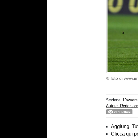
© foto di www.i
Sezione:
L'avvers
Autore: Redazion
vedi letture
Aggiungi Tut
Clicca qui p