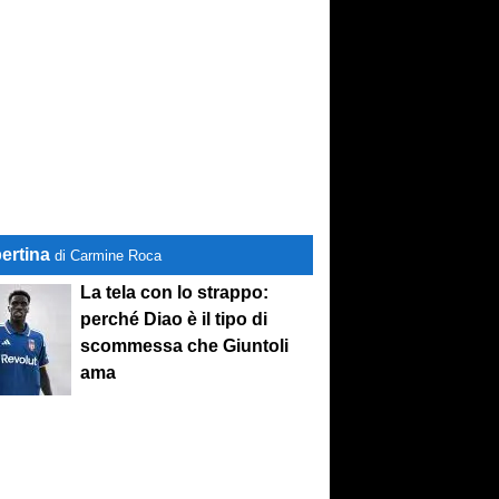
ertina
di Carmine Roca
La tela con lo strappo:
perché Diao è il tipo di
scommessa che Giuntoli
ama