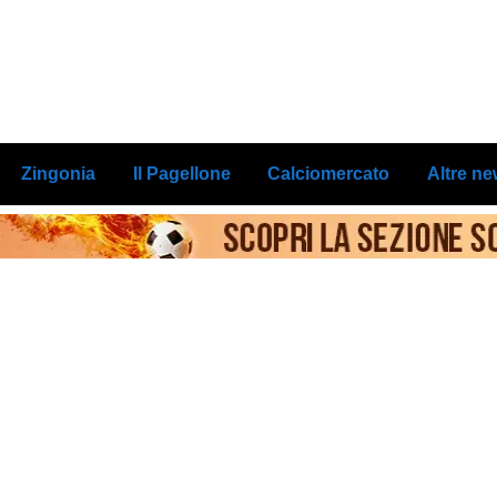
Zingonia
Il Pagellone
Calciomercato
Altre n