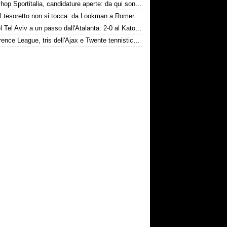
Workshop Sportitalia, candidature aperte: da qui sono passate firme di Serie A
Inter, il tesoretto non si tocca: da Lookman a Romero, un anno di rinunce
Hapoel Tel Aviv a un passo dall'Atalanta: 2-0 al Katowice
Conference League, tris dell'Ajax e Twente tennistico con gol di Pjaca