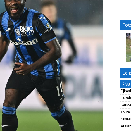
Fot
Le p
Oggi
Kriste