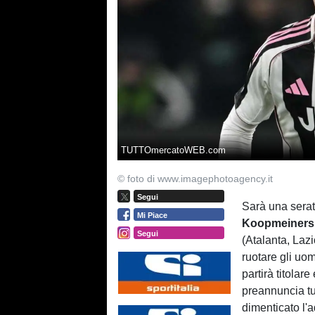
TUTTOmercatoWEB.com
© foto di www.imagephotoagency.it
Segui
Sarà una serat
Mi Piace
Koopmeiners
Segui
(Atalanta, Lazi
ruotare gli uom
partirà titolar
preannuncia tut
dimenticato l'a