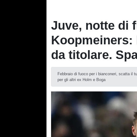
Juve, notte di 
Koopmeiners: 
da titolare. Sp
Febbraio di fuoco per i bianconeri, scatta il 
per gli altri ex Holm e Boga