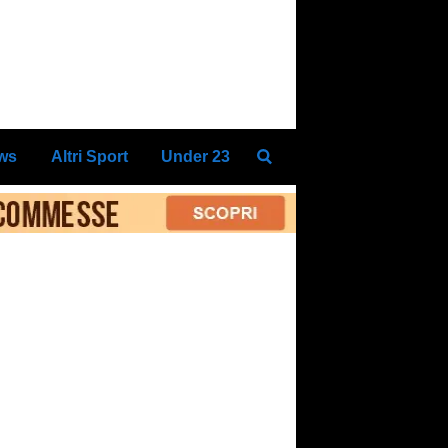
ews
Altri Sport
Under 23