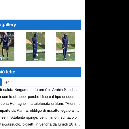
ogallery
iù lette
Ieri
Djimsiti saluta Bergamo: il futuro è in Arabia Saudita! Tre milioni e firma biennale
La tela con lo strappo: perché Diao è il tipo di scommessa che Giuntoli ama
Retroscena Romagnoli, la telefonata di Sarri: "Vieni con me a Bergamo"
Touré riparte da Parma: obbligo di riscatto legato alla salvezza
nsen, l'Atalanta spinge: venti milioni sul tavolo
Atalanta-Sassuolo, biglietti in vendita da lunedì 10 agosto