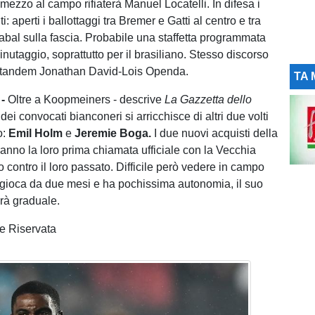
 mezzo al campo rifiaterà Manuel Locatelli. In difesa i
i: aperti i ballottaggi tra Bremer e Gatti al centro e tra
al sulla fascia. Probabile una staffetta programmata
minutaggio, soprattutto per il brasiliano. Stesso discorso
il tandem Jonathan David-Lois Openda.
TA 
-
Oltre a Koopmeiners - descrive
La Gazzetta dello
ta dei convocati bianconeri si arricchisce di altri due volti
o:
Emil Holm
e
Jeremie Boga.
I due nuovi acquisti della
anno la loro prima chiamata ufficiale con la Vecchia
 contro il loro passato. Difficile però vedere in campo
n gioca da due mesi e ha pochissima autonomia, il suo
rà graduale.
e Riservata