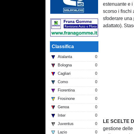
estenuante e i 
scorso i fisch
sfoderare una 
adattato). Stas
Classifica
Atalanta
0
Bologna
0
Cagliari
0
Como
0
Fiorentina
0
Frosinone
0
Genoa
0
Inter
0
LE SCELTE D
Juventus
0
gestione delle 
Lazio
0