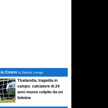
cio Estero
di Daniele Luongo
Thailandia, tragedia in
campo: calciatore di 24
anni muore colpito da un
fulmine