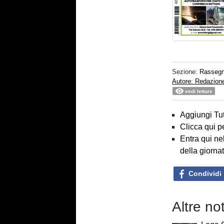
Sezione:
Rasseg
Autore: Redazion
vedi letture
Aggiungi Tut
Clicca qui p
Entra qui ne
della giorna
Condividi
Altre n