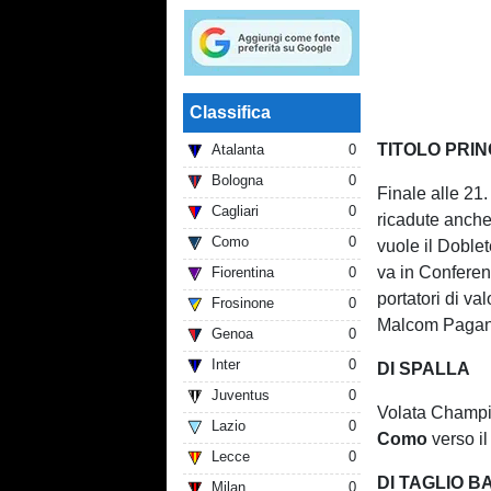
Classifica
TITOLO PRIN
Atalanta
0
Bologna
0
Finale alle 21
Cagliari
0
ricadute anch
Como
0
vuole il Doblet
va in Conferenc
Fiorentina
0
portatori di va
Frosinone
0
Malcom Pagan
Genoa
0
Inter
0
DI SPALLA
Juventus
0
Volata Champ
Lazio
0
Como
verso il
Lecce
0
DI TAGLIO B
Milan
0