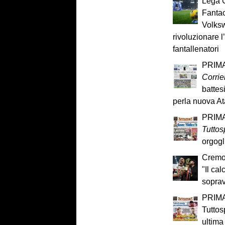
Lega C
Fantac
Volks
rivoluzionare 
fantallenatori
PRIMA
Corrie
battes
perla nuova Ata
PRIMA
Tuttos
orgogl
Cremon
"Il cal
sopra
PRIMA
Tuttos
ultima