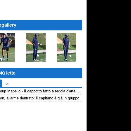
ogallery
iù lette
Ieri
AP Group Mapello - Il cappotto fatto a regola d'arte: qualità certificata ICMQ
n, allarme rientrato: il capitano è già in gruppo