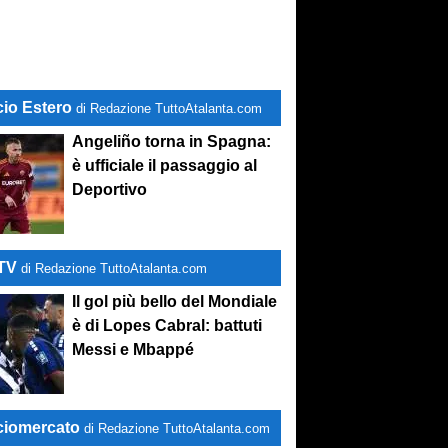
cio Estero
di Redazione TuttoAtalanta.com
Angeliño torna in Spagna:
è ufficiale il passaggio al
Deportivo
-TV
di Redazione TuttoAtalanta.com
Il gol più bello del Mondiale
è di Lopes Cabral: battuti
Messi e Mbappé
ciomercato
di Redazione TuttoAtalanta.com