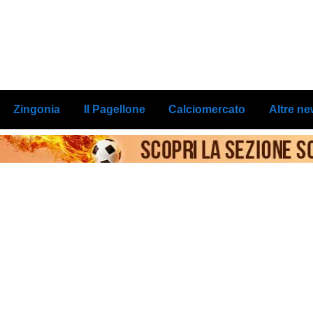
Zingonia
Il Pagellone
Calciomercato
Altre n