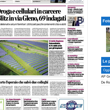
Fot
Le p
Oggi
De Roo