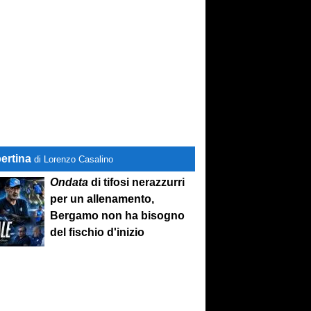
ertina
di Lorenzo Casalino
Ondata
di tifosi nerazzurri
per un allenamento,
Bergamo non ha bisogno
del fischio d'inizio