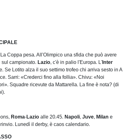
CIPALE
. La Coppa pesa. All'Olimpico una sfida che può avere
e sul campionato.
Lazio
, c'è in palio l'Europa. L'
Inter
e. Se Lotito alza il suo settimo trofeo chi arriva sesto in A
e. Sarri: «Crederci fino alla follia». Chivu: «Noi
lori». Squadre ricevute da Mattarella. La fine è nota? (di
i).
ions,
Roma
-
Lazio
alle 20.45.
Napoli
,
Juve
,
Milan
e
 rinvio. Lunedì il derby, è caos calendario.
ASSO