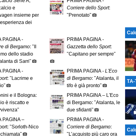
alcio Serie A,
PRIMA PAGINA -
alcio e
Corriere dello Sport
:
wagen insieme per
"Prenotato"
l’esperienza dei
Cal
 PAGINA -
PRIMA PAGINA -
re di Bergamo
: "Il
Gazzetta dello Sport
:
imo dello stadio
"Capitano per sempre"
lanta di Sarri"
 PAGINA -
PRIMA PAGINA -
L'Eco
port
: "Lacrime e
di Bergamo
: "Atalanta, il
TA
io"
tifo è già pronto"
ini e il Bologna:
PRIMA PAGINA – L'Eco
cio è riscatto e
di Bergamo: "Atalanta, le
vvivenza"
due sfidanti"
 PAGINA –
PRIMA PAGINA -
port: "Sorloth-Nico
Corriere di Bergamo
:
Cal
 chiamata"
"L’acquisto più caro ora