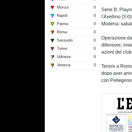
Monza
0
Serie B: Playo
Napoli
0
l'Avellino (3-0
Modena: sabato
Parma
0
Roma
0
Operazione da 
Sassuolo
0
difensore, insi
Torino
0
azioni del club
Udinese
0
Venezia
0
Tennis a Roma:
dopo aver annu
con Pellegrino.