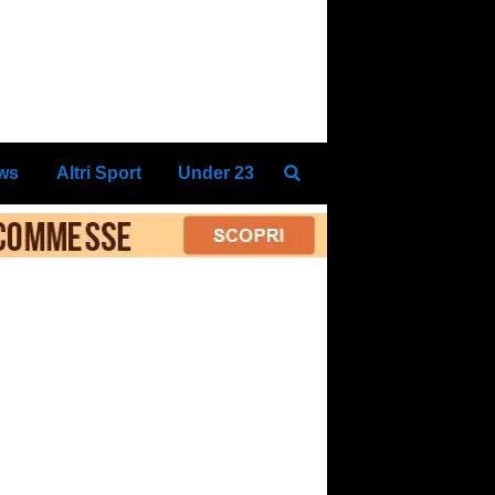
ews
Altri Sport
Under 23