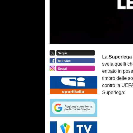
Segui
La
Superlega
Mi Piace
svela quelli c
Segui
entrato in pos
timbro delle s
contro la UEFA.
Superlega: