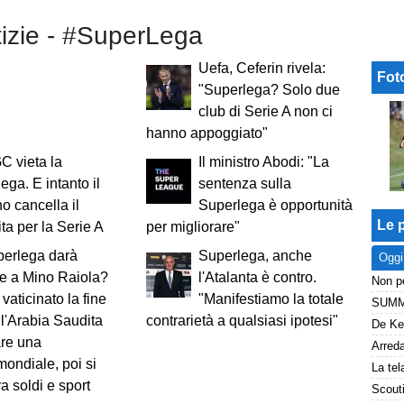
tizie - #SuperLega
Uefa, Ceferin rivela:
Fot
"Superlega? Solo due
club di Serie A non ci
hanno appoggiato"
C vieta la
Il ministro Abodi: "La
ega. E intanto il
sentenza sulla
o cancella il
Superlega è opportunità
Le p
ta per la Serie A
per migliorare"
perlega darà
Superlega, anche
Oggi
e a Mino Raiola?
l'Atalanta è contro.
vaticinato la fine
"Manifestiamo la totale
 l'Arabia Saudita
contrarietà a qualsiasi ipotesi"
are una
ondiale, poi si
a soldi e sport