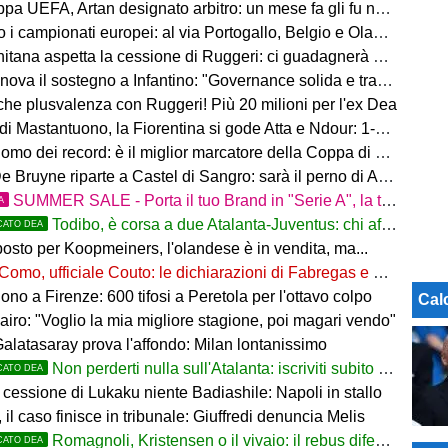
FA, Artan designato arbitro: un mese fa gli fu negato l'ingresso negli Stati Uniti
 i campionati europei: al via Portogallo, Belgio e Olanda
tana aspetta la cessione di Ruggeri: ci guadagnerà qualcosa
ova il sostegno a Infantino: "Governance solida e trasparente"
 che plusvalenza con Ruggeri! Più 20 milioni per l'ex Dea
i Mastantuono, la Fiorentina si gode Atta e Ndour: 1-1 col Deportivo
omo dei record: è il miglior marcatore della Coppa di Lega
 Bruyne riparte a Castel di Sangro: sarà il perno di Allegri
SUMMER SALE - Porta il tuo Brand in "Serie A", la tua azienda e professione titolare nel cuore dell'Atalanta
A
Todibo, è corsa a due Atalanta-Juventus: chi affonderà il colpo?
CATO DEA
osto per Koopmeiners, l'olandese è in vendita, ma...
Como, ufficiale Couto: le dichiarazioni di Fabregas e del brasiliano
no a Firenze: 600 tifosi a Peretola per l'ottavo colpo
Cal
airo: "Voglio la mia migliore stagione, poi magari vendo"
Galatasaray prova l'affondo: Milan lontanissimo
Non perderti nulla sull'Atalanta: iscriviti subito al nostro canale WhatsApp!
CATO DEA
cessione di Lukaku niente Badiashile: Napoli in stallo
 il caso finisce in tribunale: Giuffredi denuncia Melis
Romagnoli, Kristensen o il vivaio: il rebus difesa dell'Atalanta
CATO DEA