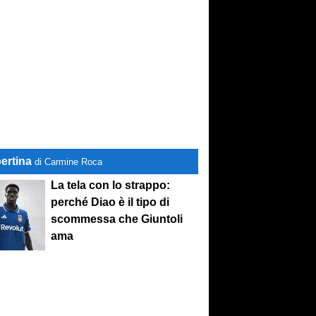
ertina
di Carmine Roca
La tela con lo strappo:
perché Diao è il tipo di
scommessa che Giuntoli
ama