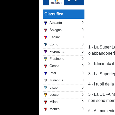
Classifica
Atalanta
0
Bologna
0
Cagliari
0
Como
0
1 - La Super L
Fiorentina
0
o abbandonerà 
Frosinone
0
2 - Eliminato i
Genoa
0
Inter
0
3 - La Superleg
Juventus
0
4 - I ruoli dell
Lazio
0
5 - La UEFA ha 
Lecce
0
non sono memb
Milan
0
Monza
0
6 - Al momento 