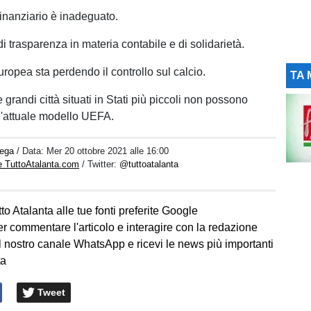
o finanziario è inadeguato.
 trasparenza in materia contabile e di solidarietà.
ropea sta perdendo il controllo sul calcio.
TA 
e grandi città situati in Stati più piccoli non possono
l'attuale modello UEFA.
ega
/ Data:
Mer 20 ottobre 2021 alle 16:00
e TuttoAtalanta.com
/ Twitter:
@tuttoatalanta
to Atalanta alle tue fonti preferite Google
er commentare l'articolo e interagire con la redazione
l nostro canale WhatsApp e ricevi le news più importanti
ta
Tweet