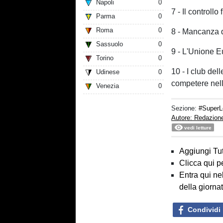
Napoli
0
7 - Il controll
Parma
0
Roma
0
8 - Mancanza di
Sassuolo
0
9 - L'Unione Eu
Torino
0
10 - I club dell
Udinese
0
competere nel
Venezia
0
Sezione:
#SuperL
Autore: Redazion
vedi letture
Aggiungi Tut
Clicca qui p
Entra qui ne
della giorna
Condividi