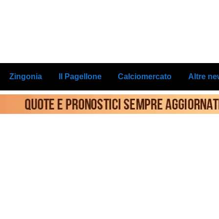
Zingonia
Il Pagellone
Calciomercato
Altre n