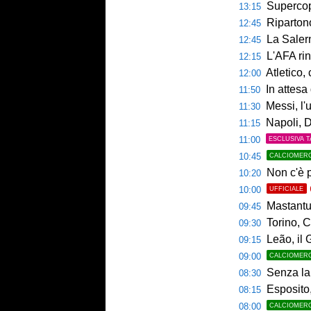
Supercoppa UE
13:15
Ripartono
12:45
La Salerni
12:45
L'AFA rinn
12:15
Atletico,
12:00
In attesa d
11:50
Messi, l'u
11:30
Napoli, De
11:15
11:00
ESCLUSIVA T
10:45
CALCIOMER
Non c'è p
10:20
10:00
UFFICIALE
Mastantuo
09:45
Torino, C
09:30
Leão, il 
09:15
09:00
CALCIOMER
Senza la 
08:30
Esposito,
08:15
08:00
CALCIOMER