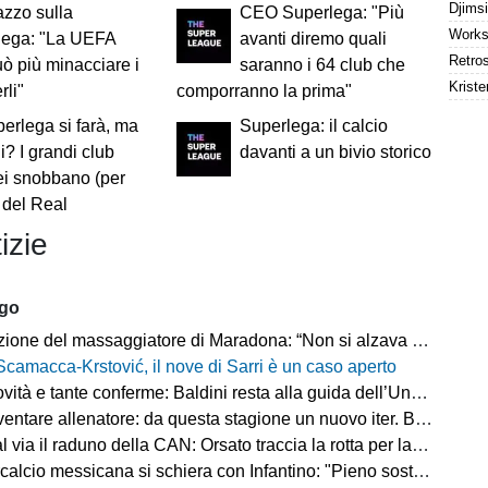
azzo sulla
CEO Superlega: "Più
lega: "La UEFA
avanti diremo quali
ò più minacciare i
saranno i 64 club che
Kriste
rli"
comporranno la prima"
erlega si farà, ma
Superlega: il calcio
i? I grandi club
davanti a un bivio storico
ei snobbano (per
o del Real
izie
ago
ne del massaggiatore di Maradona: “Non si alzava dal letto, ero preoccupato”
Scamacca-Krstović, il nove di Sarri è un caso aperto
tà e tante conferme: Baldini resta alla guida dell’Under 21
e allenatore: da questa stagione un nuovo iter. Beretta: “Un percorso più organico”
via il raduno della CAN: Orsato traccia la rotta per la nuova stagione
io messicana si schiera con Infantino: "Pieno sostegno alla sua leadership"