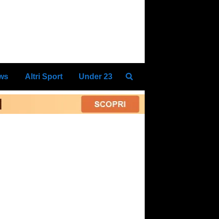
ews
Altri Sport
Under 23