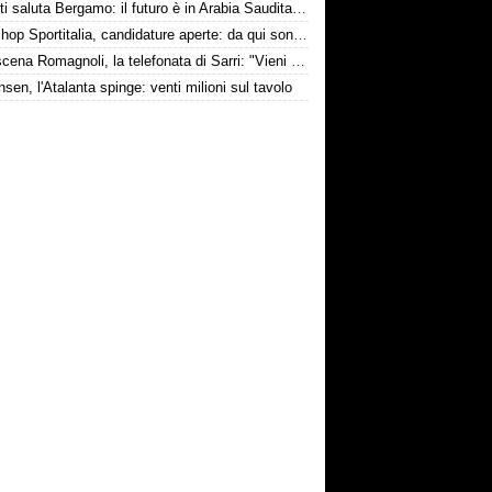
Djimsiti saluta Bergamo: il futuro è in Arabia Saudita! Tre milioni e firma biennale
Workshop Sportitalia, candidature aperte: da qui sono passate firme di Serie A
Retroscena Romagnoli, la telefonata di Sarri: "Vieni con me a Bergamo"
nsen, l'Atalanta spinge: venti milioni sul tavolo