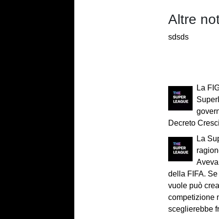
Altre no
sdsds
La FIG
Superl
govern
Decreto Cresci
La Su
ragion
Aveva 
della FIFA. Se
vuole può cre
competizione m
sceglierebbe fr