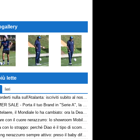
ogallery
iù lette
Ieri
Non perderti nulla sull'Atalanta: iscriviti subito al nostro canale WhatsApp!
SUMMER SALE - Porta il tuo Brand in "Serie A", la tua azienda e professione titolare nel cuore dell'Atalanta
De Ketelaere, il Mondiale lo ha cambiato: ora la Dea riparte da lui
Arredare con il cuore nerazzurro: lo showroom Mobilmondo a Osio Sotto. Quando essere di fede atalantina conviene
La tela con lo strappo: perché Diao è il tipo di scommessa che Giuntoli ama
Scouting nerazzurro sempre attivo: preso il baby difensore 2010 Levačić