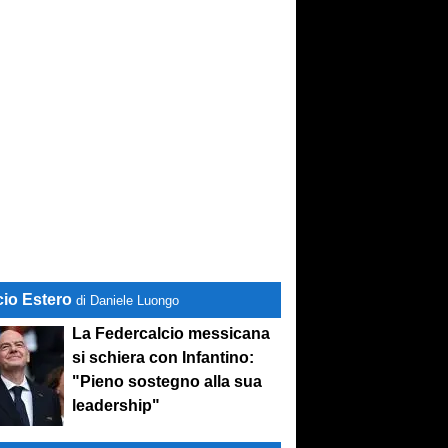
cio Estero
di Daniele Luongo
La Federcalcio messicana
si schiera con Infantino:
"Pieno sostegno alla sua
leadership"