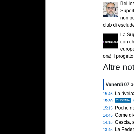
Bellin
Super
non pu
club di esclude
La Sup
con ch
europ
ora) il progett
Altre not
Venerdì 07 
La rivelazio
15:45
15:30
ZINGONIA
Poche novi
15:15
Come diventar
14:45
Cascia, al 
14:15
La Federcalc
13:45