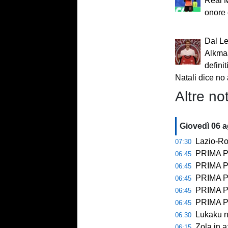
Real M
onore 
Dal L
Alkmaa
definit
Natali dice no a
Altre not
Giovedì 06 
Lazio-Ro
07:30
PRIMA P
06:45
PRIMA PA
06:45
PRIMA P
06:45
PRIMA PAGINA 
06:45
PRIMA P
06:45
Lukaku no
06:30
Zola in a
06:15