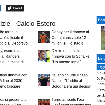
Tweet
Fot
tizie - Calcio Estero
ño torna in
Depay per il rinnovo al
 è ufficiale il
Corinthians vuole 12
gio al Deportivo
milioni e... lo stadio
y, esordio da
Dzeko non si ritira e
 ai Rangers:
rinnova con lo Schalke:
Le p
e e un mese di
"Ho ancora fame"
Oggi
tino rinnova con
Italiano chiude il caso
De Roo
A fino al 2030:
Napoli: "L'addio al
amo lasciare
Bologna era già deciso"
es si presenta al
Tunisia, riparte l'era