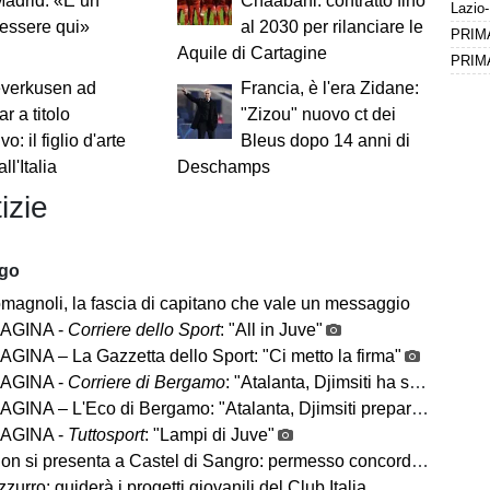
adrid: «È un
Chaâbani: contratto fino
essere qui»
al 2030 per rilanciare le
PRIMA 
Aquile di Cartagine
everkusen ad
Francia, è l'era Zidane:
r a titolo
"Zizou" nuovo ct dei
ivo: il figlio d'arte
Bleus dopo 14 anni di
ll'Italia
Deschamps
izie
ago
magnoli, la fascia di capitano che vale un messaggio
AGINA -
Corriere dello Sport
: "All in Juve"
GINA – La Gazzetta dello Sport: "Ci metto la firma"
AGINA -
Corriere di Bergamo
: "Atalanta, Djimsiti ha scelto l’Arabia"
– L'Eco di Bergamo: "Atalanta, Djimsiti prepara le valigie. Destinazione Arabia"
AGINA -
Tuttosport
: "Lampi di Juve"
n si presenta a Castel di Sangro: permesso concordato
zzurro: guiderà i progetti giovanili del Club Italia