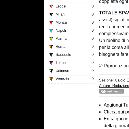
doppietta ogni
Lecce
0
TOTALE SPA
Milan
0
assist) siglati
Monza
0
recita numeri i
Napoli
0
complessivamen
Parma
0
Un ruolino di m
Roma
0
per la corsa al
bisognerà fare
Sassuolo
0
Torino
0
© Riproduzion
Udinese
0
Venezia
0
Sezione:
Calcio E
Autore: Redazion
vedi letture
Aggiungi Tut
Clicca qui p
Entra qui ne
della giorna