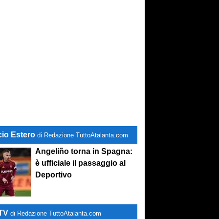
stand-by
. Si lavora sulle cessioni
cio Estero
di Redazione TuttoAtalanta.com
Angeliño torna in Spagna:
è ufficiale il passaggio al
Deportivo
-TV
di Redazione TuttoAtalanta.com