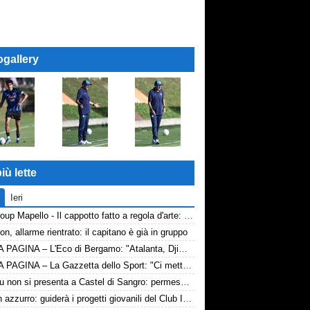
ogallery
iù lette
Ieri
AP Group Mapello - Il cappotto fatto a regola d'arte: qualità certificata ICMQ
n, allarme rientrato: il capitano è già in gruppo
PRIMA PAGINA – L'Eco di Bergamo: "Atalanta, Djimsiti prepara le valigie. Destinazione Arabia"
PRIMA PAGINA – La Gazzetta dello Sport: "Ci metto la firma"
Lukaku non si presenta a Castel di Sangro: permesso concordato
Zola in azzurro: guiderà i progetti giovanili del Club Italia