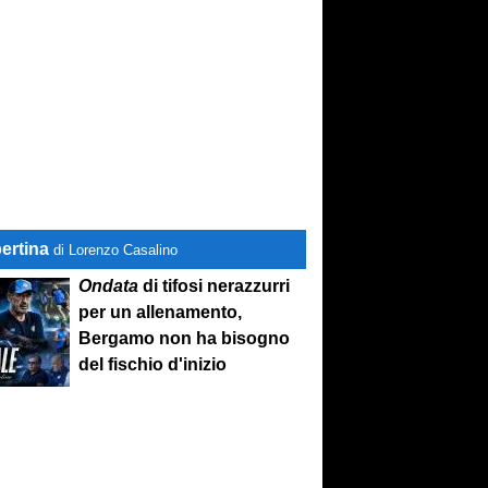
ertina
di Lorenzo Casalino
Ondata
di tifosi nerazzurri
per un allenamento,
Bergamo non ha bisogno
del fischio d'inizio