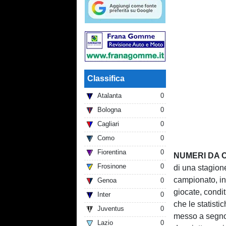
Classifica
Atalanta
0
Bologna
0
Cagliari
0
Como
0
Fiorentina
0
NUMERI DA 
Frosinone
0
di una stagion
campionato, in 
Genoa
0
giocate, condi
Inter
0
che le statist
Juventus
0
messo a segno 
Lazio
0