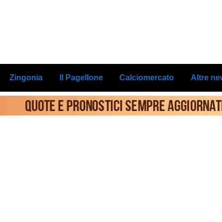
Zingonia
Il Pagellone
Calciomercato
Altre n