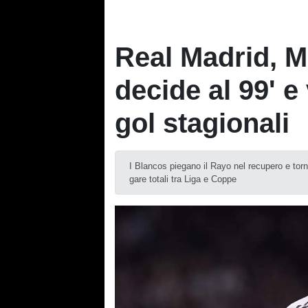
Real Madrid, 
decide al 99' e
gol stagionali
I Blancos piegano il Rayo nel recupero e torn
gare totali tra Liga e Coppe