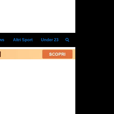
ews
Altri Sport
Under 23