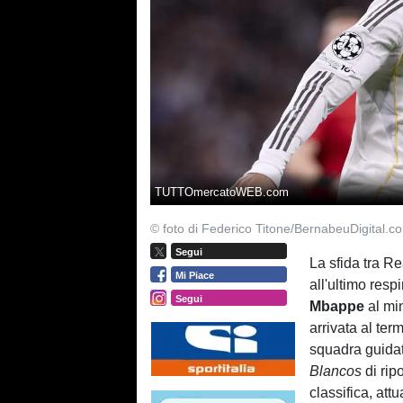
TUTTOmercatoWEB.com
© foto di Federico Titone/BernabeuDigital.c
Segui
La sfida tra R
Mi Piace
all'ultimo resp
Segui
Mbappe
al min
arrivata al ter
squadra guidat
Blancos
di rip
classifica, at