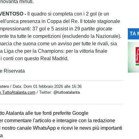
 novanta minuti.
VENTOSO -
Il quadro si completa con i 2 gol (e un
 nell'unica presenza in Coppa del Re. Il totale stagionale
mpressionanti: 37 gol e 5 assist in 29 partite giocate
TA 
te tra tutte le competizioni (escludendo la Nazionale).
arcia che suona come un avviso per tutte le rivali, sia
la Liga che per la Champions: per la vittoria finale
 i conti con questo Real Madrid.
e Riservata
stero
/ Data:
Dom 01 febbraio 2026 alle 16:36
e TuttoAtalanta.com
/ Twitter:
@tuttoatalanta
to Atalanta alle tue fonti preferite Google
er commentare l'articolo e interagire con la redazione
l nostro canale WhatsApp e ricevi le news più importanti
ta