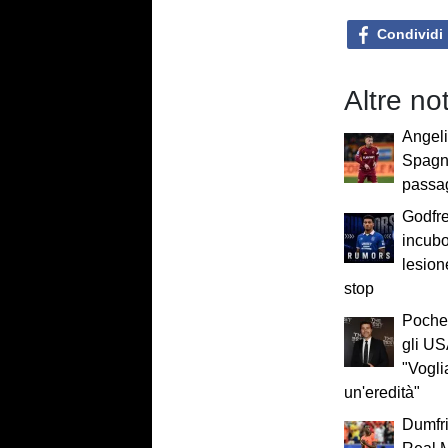
Condividi
Altre no
Angeli
Spagna:
passag
Godfre
incubo
lesion
stop
Pochet
gli US
"Vogli
un'eredità"
Dumfri