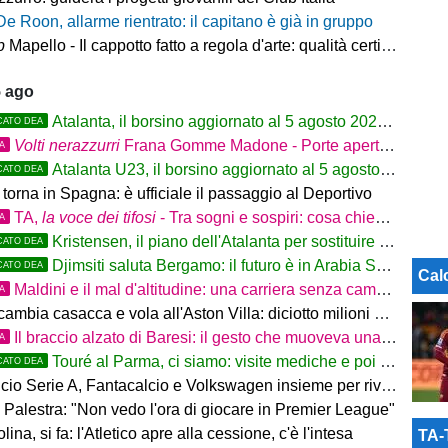
De Roon, allarme rientrato: il capitano è già in gruppo
p
Mapello - Il cappotto fatto a regola d'arte: qualità certificata ICMQ
5 ago
Atalanta, il borsino aggiornato al 5 agosto 2026: mercato in entrata ancora in
CATO DEA
Volti nerazzurri
Frana Gomme Madone - Porte aperte alla New Balance Arena: i volti dei tifosi della Dea
TA
Atalanta U23, il borsino aggiornato al 5 agosto 2026. Cantiere aperto per Beati
CATO DEA
torna in Spagna: è ufficiale il passaggio al Deportivo
TA,
la voce dei tifosi
- Tra sogni e sospiri: cosa chiedono davvero i tifosi dell'Atalanta
TA
Kristensen, il piano dell'Atalanta per sostituire Djimsiti
CATO DEA
Djimsiti saluta Bergamo: il futuro è in Arabia Saudita! Tre milioni e firma biennale
CATO DEA
Cal
Maldini e il mal d'altitudine: una carriera senza campi base
TA
mbia casacca e vola all'Aston Villa: diciotto milioni più bonus
Il braccio alzato di Baresi: il gesto che muoveva una difesa intera
TA
Touré al Parma, ci siamo: visite mediche e poi la firma
CATO DEA
rie A, Fantacalcio e Volkswagen insieme per rivoluzionare l’esperienza dei fantallenatori
 Palestra: "Non vedo l'ora di giocare in Premier League"
na, si fa: l'Atletico apre alla cessione, c'è l'intesa
TA