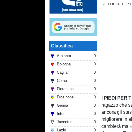
raccontato il s
Classifica
Atalanta
0
Bologna
0
Cagliari
0
Como
0
Fiorentina
0
Frosinone
0
I PIEDI PER
ragazzo che s
Genoa
0
ancora gli ste
Inter
0
migliorare in 
Juventus
0
cambierà mai».
Lazio
0