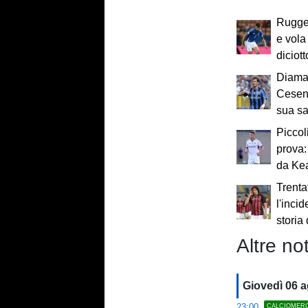
Rugge
e vola 
diciot
Diaman
Cesena
sua sa
Piccol
prova:
da Ke
Trenta
l'incid
storia
Altre not
Giovedì 06 
23:00
CALCIOMER