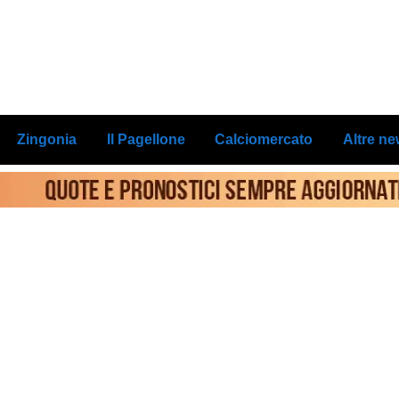
Zingonia
Il Pagellone
Calciomercato
Altre n