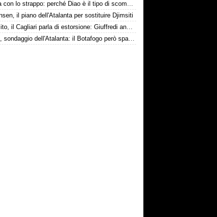
La tela con lo strappo: perché Diao è il tipo di scommessa che Giuntoli ama
nsen, il piano dell'Atalanta per sostituire Djimsiti
Esposito, il Cagliari parla di estorsione: Giuffredi annuncia denuncia
Danilo, sondaggio dell'Atalanta: il Botafogo però spara alto