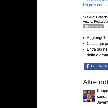
Un post condi
Sezione:
L'angolo
Autore: Redazion
vedi letture
Aggiungi Tut
Clicca qui p
Entra qui ne
della giorna
Condividi
Altre no
Koopme
sonda 
Juven