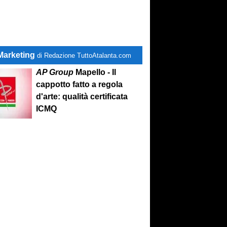
Marketing
di Redazione TuttoAtalanta.com
AP Group
Mapello - Il
cappotto fatto a regola
d'arte: qualità certificata
ICMQ