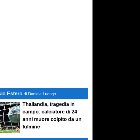
cio Estero
di Daniele Luongo
Thailandia, tragedia in
campo: calciatore di 24
anni muore colpito da un
fulmine