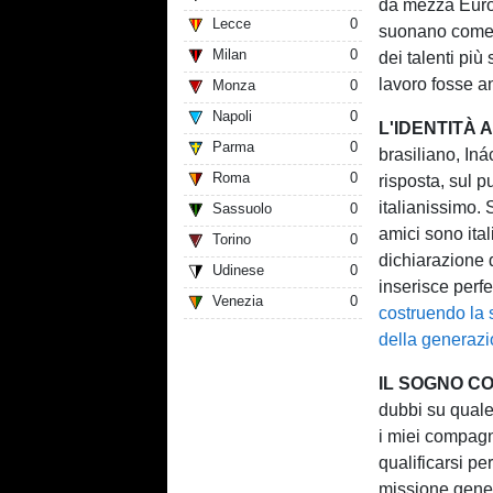
da mezza Euro
Lecce
0
suonano come u
Milan
0
dei talenti più
lavoro fosse an
Monza
0
Napoli
0
L'IDENTITÀ 
Parma
0
brasiliano, Iná
Roma
0
risposta, sul p
italianissimo. S
Sassuolo
0
amici sono ital
Torino
0
dichiarazione 
Udinese
0
inserisce perf
Venezia
0
costruendo la s
della generazi
IL SOGNO C
dubbi su quale 
i miei compagni
qualificarsi pe
missione gene