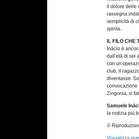
il dolore delle
rassegna irida
semplicità di 
spinta.
IL FILO CH
Inácio è ancora
dall'età di sei
con un'operazi
club, il ragaz
diventasse. So
convocazione i
Zingonia, si fa
Samuele Inácio
la notizia più b
© Riproduzion
Visualizza que