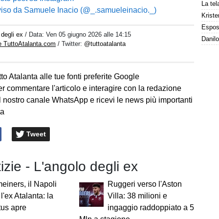
viso da Samuele Inacio (@_.samueleinacio._)
Kriste
 degli ex
/ Data:
Ven 05 giugno 2026 alle 14:15
e TuttoAtalanta.com
/ Twitter:
@tuttoatalanta
to Atalanta alle tue fonti preferite Google
er commentare l'articolo e interagire con la redazione
l nostro canale WhatsApp e ricevi le news più importanti
ta
Tweet
tizie - L'angolo degli ex
iners, il Napoli
Ruggeri verso l'Aston
l'ex Atalanta: la
Villa: 38 milioni e
tus apre
ingaggio raddoppiato a 5