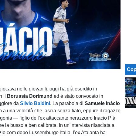
Cop
iocava nelle giovanili, oggi ha già esordito in
n il
Borussia Dortmund
ed è stato convocato in
ggiore da
Silvio Baldini
. La parabola di
Samuele Inácio
 a una velocità che lascia senza fiato, eppure il ragazzo
gonia — figlio dell'ex attaccante nerazzurro Inácio Piá
la bussola ben calibrata. In un'intervista rilasciata a
io.com dopo Lussemburgo-Italia, l'ex Atalanta ha