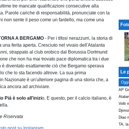
 ultime tre mancate qualificazioni consecutive alla
ta. Parole cariche di responsabilità, pronunciate con la
chi non sente il peso come un fardello, ma come una
Fot
E TORNA A BERGAMO
- Per i tifosi nerazzurri, la storia di
 una ferita aperta. Cresciuto nel vivaio dell'Atalanta
 anni, strappato al club orobico dal Borussia Dortmund
one che non ha mai trovato pace diplomatica tra i due
zo è diventato esattamente ciò che Bergamo sperava
Le p
lo che lo sta facendo altrove. La sua prima
n Nazionale è un'ulteriore pagina di una storia che, a
Oggi
tica ancora ad archiviare.
 Piá è solo all'inizi
o. E questo, per il calcio italiano, è
ella.
e Riservata
sto post su Instagram