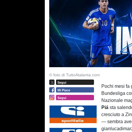
© foto di TuttoAtalanta.com
Segui
Pochi mesi fa g
Mi Piace
Bundesliga co
Segui
Nazionale ma
Piá
sta salendo
cresciuto a Zin
— sembra avere 
gianlucadimarz