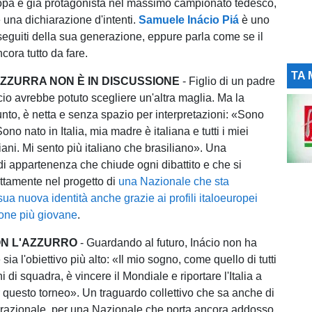
pa e già protagonista nel massimo campionato tedesco,
na dichiarazione d'intenti.
Samuele Inácio Piá
è uno
 seguiti della sua generazione, eppure parla come se il
cora tutto da fare.
TA 
AZZURRA NON È IN DISCUSSIONE
- Figlio di un padre
cio avrebbe potuto scegliere un'altra maglia. Ma la
unto, è netta e senza spazio per interpretazioni: «Sono
ono nato in Italia, mia madre è italiana e tutti i miei
iani. Mi sento più italiano che brasiliano». Una
di appartenenza che chiude ogni dibattito e che si
ettamente nel progetto di
una Nazionale che sta
ua nuova identità anche grazie ai profili italoeuropei
one più giovane
.
ON L'AZZURRO
- Guardando al futuro, Inácio non ha
sia l'obiettivo più alto: «Il mio sogno, come quello di tutti
 di squadra, è vincere il Mondiale e riportare l'Italia a
r questo torneo». Un traguardo collettivo che sa anche di
razionale, per una Nazionale che porta ancora addosso