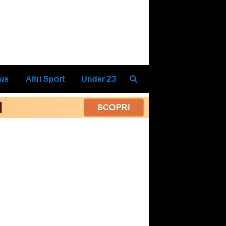
ews
Altri Sport
Under 23