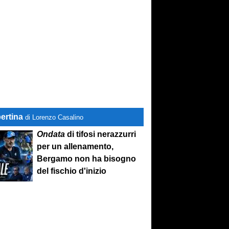
ertina
di Lorenzo Casalino
Ondata
di tifosi nerazzurri
per un allenamento,
Bergamo non ha bisogno
del fischio d'inizio