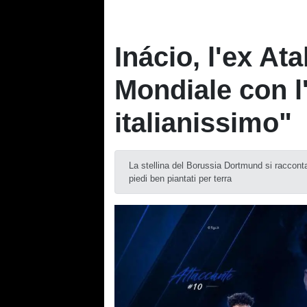
Inácio, l'ex At
Mondiale con l'
italianissimo"
La stellina del Borussia Dortmund si racconta 
piedi ben piantati per terra