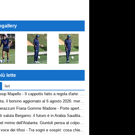
ogallery
iù lette
Ieri
AP Group Mapello - Il cappotto fatto a regola d'arte: qualità certificata ICMQ
Atalanta, il borsino aggiornato al 6 agosto 2026: mercato in entrata ancora in stand-by. Si lavora sulle cessioni
Volti nerazzurri Frana Gomme Madone - Porte aperte alla New Balance Arena: i volti dei tifosi della Dea
Djimsiti saluta Bergamo: il futuro è in Arabia Saudita! Tre milioni e firma biennale
Diao nel mirino dell'Atalanta: Giuntoli pensa al colpo dal Como
TA, la voce dei tifosi - Tra sogni e sospiri: cosa chiedono davvero i tifosi dell'Atalanta