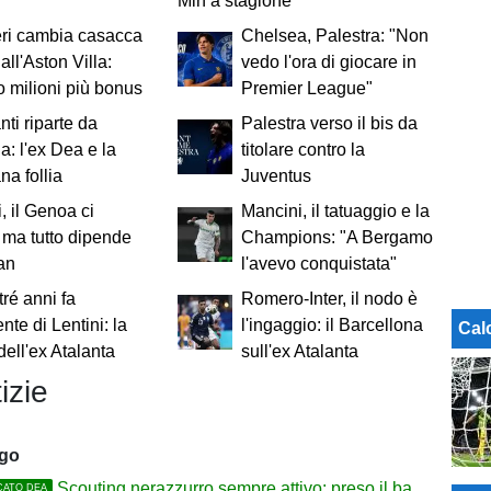
Mln a stagione
ri cambia casacca
Chelsea, Palestra: "Non
all'Aston Villa:
vedo l'ora di giocare in
to milioni più bonus
Premier League"
ti riparte da
Palestra verso il bis da
: l'ex Dea e la
titolare contro la
na follia
Juventus
i, il Genoa ci
Mancini, il tatuaggio e la
 ma tutto dipende
Champions: "A Bergamo
an
l'avevo conquistata"
tré anni fa
Romero-Inter, il nodo è
ente di Lentini: la
l'ingaggio: il Barcellona
Cal
 dell'ex Atalanta
sull'ex Atalanta
izie
ago
Scouting nerazzurro sempre attivo: preso il baby difensore 2010 Levačić
CATO DEA