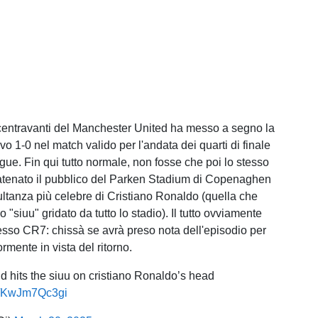
il centravanti del Manchester United ha messo a segno la
tivo 1-0 nel match valido per l'andata dei quarti di finale
gue. Fin qui tutto normale, non fosse che poi lo stesso
atenato il pubblico del Parken Stadium di Copenaghen
ltanza più celebre di Cristiano Ronaldo (quella che
o "siuu" gridato da tutto lo stadio). Il tutto ovviamente
tesso CR7: chissà se avrà preso nota dell'episodio per
ormente in vista del ritorno.
 hits the siuu on cristiano Ronaldo’s head
om/KwJm7Qc3gi