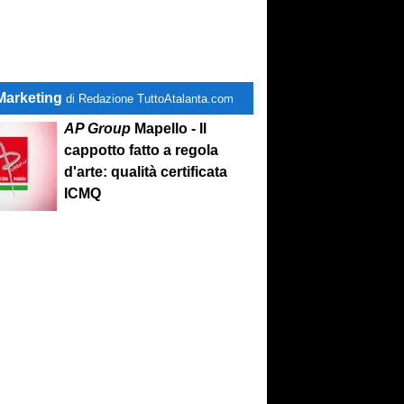
Marketing
di Redazione TuttoAtalanta.com
AP Group
Mapello - Il
cappotto fatto a regola
d'arte: qualità certificata
ICMQ