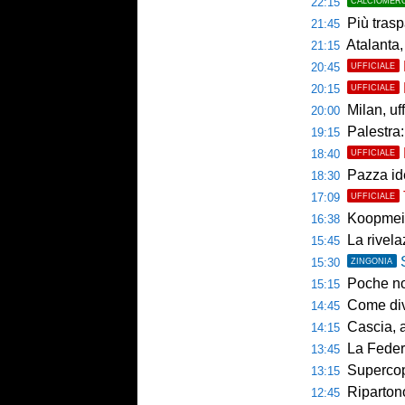
22:15
CALCIOMER
Più trasp
21:45
Atalanta,
21:15
20:45
UFFICIALE
20:15
UFFICIALE
Milan, uffici
20:00
Palestra: 
19:15
18:40
UFFICIALE
Pazza ide
18:30
17:09
UFFICIALE
Koopmein
16:38
La rivelazio
15:45
15:30
ZINGONIA
Poche novi
15:15
Come diventar
14:45
Cascia, al 
14:15
La Federcalc
13:45
Supercoppa UE
13:15
Ripartono
12:45