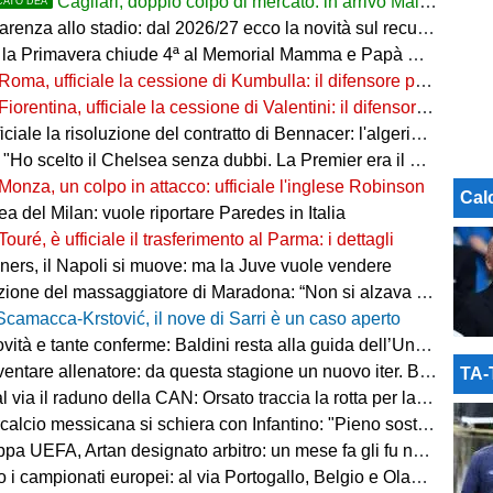
Cagliari, doppio colpo di mercato: in arrivo Maldini e Kevin Carlos
CATO DEA
arenza allo stadio: dal 2026/27 ecco la novità sul recupero
 la Primavera chiude 4ª al Memorial Mamma e Papà Cairo
Roma, ufficiale la cessione di Kumbulla: il difensore passa al Rayo Vallecano
Fiorentina, ufficiale la cessione di Valentini: il difensore passa al Deportivo Alavés
ale la risoluzione del contratto di Bennacer: l'algerino saluta dopo sette anni
"Ho scelto il Chelsea senza dubbi. La Premier era il mio sogno"
Monza, un colpo in attacco: ufficiale l'inglese Robinson
Cal
a del Milan: vuole riportare Paredes in Italia
Touré, è ufficiale il trasferimento al Parma: i dettagli
ers, il Napoli si muove: ma la Juve vuole vendere
ne del massaggiatore di Maradona: “Non si alzava dal letto, ero preoccupato”
Scamacca-Krstović, il nove di Sarri è un caso aperto
tà e tante conferme: Baldini resta alla guida dell’Under 21
e allenatore: da questa stagione un nuovo iter. Beretta: “Un percorso più organico”
TA
via il raduno della CAN: Orsato traccia la rotta per la nuova stagione
io messicana si schiera con Infantino: "Pieno sostegno alla sua leadership"
FA, Artan designato arbitro: un mese fa gli fu negato l'ingresso negli Stati Uniti
 i campionati europei: al via Portogallo, Belgio e Olanda