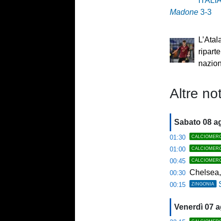
ITALI
Madone
3-3
L’Atal
riparte
nazion
Altre not
Sabato 08 a
01:30
CALCIOMER
01:00
CALCIOMER
00:45
CALCIOMER
Chelsea,
00:30
00:15
ZINGONIA
Venerdì 07 