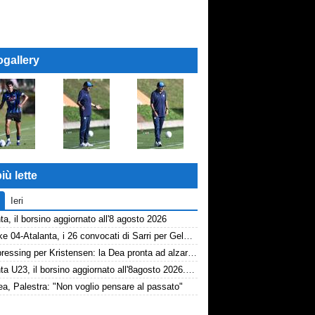
ogallery
iù lette
Ieri
ta, il borsino aggiornato all'8 agosto 2026
Schalke 04-Atalanta, i 26 convocati di Sarri per Gelsenkirchen
Dea, pressing per Kristensen: la Dea pronta ad alzare l'offerta all'Udinese
Atalanta U23, il borsino aggiornato all'8agosto 2026. Cantiere aperto per Beati
a, Palestra: "Non voglio pensare al passato"