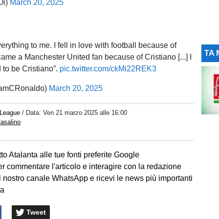
Oi)
March 20, 2025
verything to me. I fell in love with football because of
TA 
came a Manchester United fan because of Cristiano [...] I
to be Cristiano”.
pic.twitter.com/ckMi22REK3
amCRonaldo)
March 20, 2025
 League
/ Data:
Ven 21 marzo 2025 alle 16:00
asalino
to Atalanta alle tue fonti preferite Google
er commentare l'articolo e interagire con la redazione
l nostro canale WhatsApp e ricevi le news più importanti
ta
Tweet