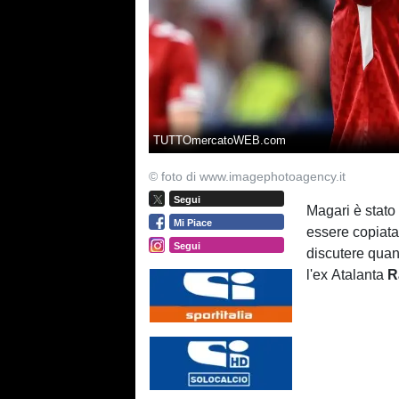
TUTTOmercatoWEB.com
© foto di www.imagephotoagency.it
Segui
Magari è stato
Mi Piace
essere copiata
Segui
discutere quan
l'ex Atalanta
R