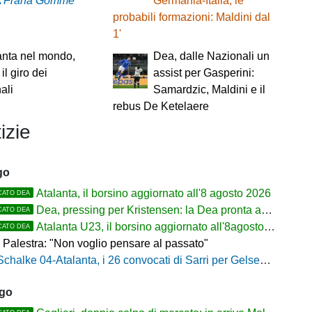
A
Frana Gomme
Germania-Italia, le
probabili formazioni: Maldini dal
1'
anta nel mondo,
Dea, dalle Nazionali un
 il giro dei
assist per Gasperini:
ali
Samardzic, Maldini e il
rebus De Ketelaere
izie
go
Atalanta, il borsino aggiornato all'8 agosto 2026
CATO DEA
Dea, pressing per Kristensen: la Dea pronta ad alzare l'offerta all'Udinese
CATO DEA
Atalanta U23, il borsino aggiornato all'8agosto 2026. Cantiere aperto per Beati
CATO DEA
 Palestra: "Non voglio pensare al passato"
Schalke 04-Atalanta, i 26 convocati di Sarri per Gelsenkirchen
ago