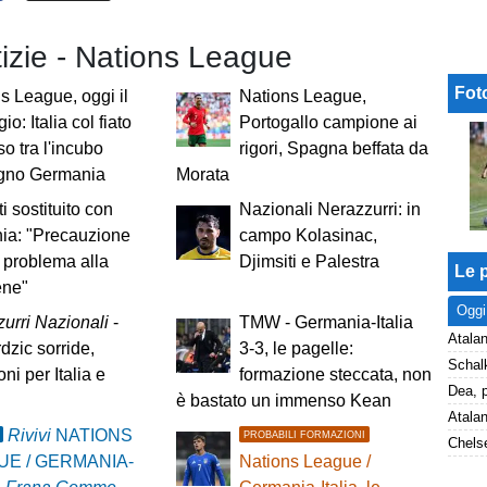
tizie - Nations League
Fot
s League, oggi il
Nations League,
io: Italia col fiato
Portogallo campione ai
o tra l'incubo
rigori, Spagna beffata da
sogno Germania
Morata
i sostituito con
Nazionali Nerazzurri: in
nia: "Precauzione
campo Kolasinac,
 problema alla
Djimsiti e Palestra
Le p
ene"
Oggi
urri Nazionali
-
TMW - Germania-Italia
Atalan
zic sorride,
3-3, le pagelle:
ni per Italia e
formazione steccata, non
è bastato un immenso Kean
Rivivi
NATIONS
PROBABILI FORMAZIONI
Chelse
UE / GERMANIA-
Nations League /