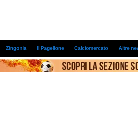
Zingonia
Il Pagellone
Calciomercato
Altre n