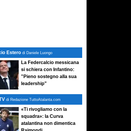
cio Estero
di Daniele Luongo
La Federcalcio messicana
si schiera con Infantino:
"Pieno sostegno alla sua
leadership"
-TV
di Redazione TuttoAtalanta.com
«Ti rivogliamo con la
squadra»: la Curva
atalantina non dimentica
Raimondi