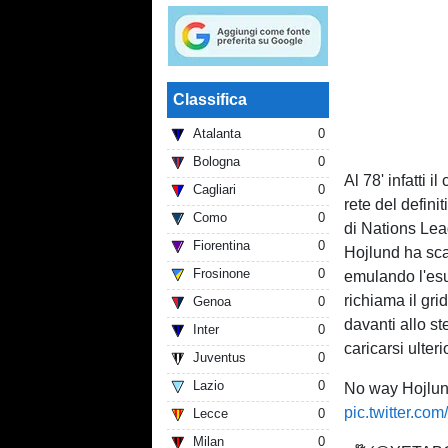
Classifica
Atalanta
0
Bologna
0
Al 78' infatti 
Cagliari
0
rete del defini
Como
0
di Nations Lea
Fiorentina
0
Hojlund ha sc
Frosinone
0
emulando l'esu
richiama il grid
Genoa
0
davanti allo s
Inter
0
caricarsi ulteri
Juventus
0
Lazio
0
No way Hojlund
pic.twitter.c
Lecce
0
Milan
0