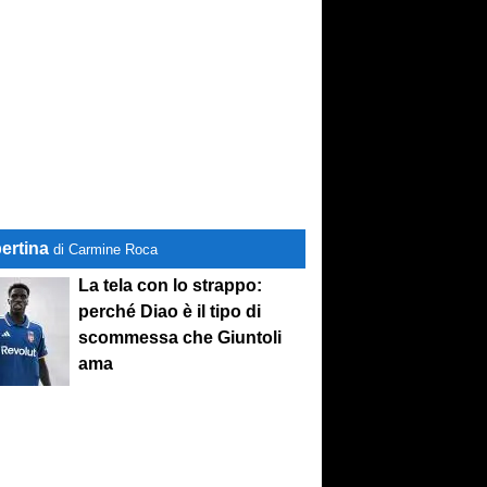
ertina
di Carmine Roca
La tela con lo strappo:
perché Diao è il tipo di
scommessa che Giuntoli
ama