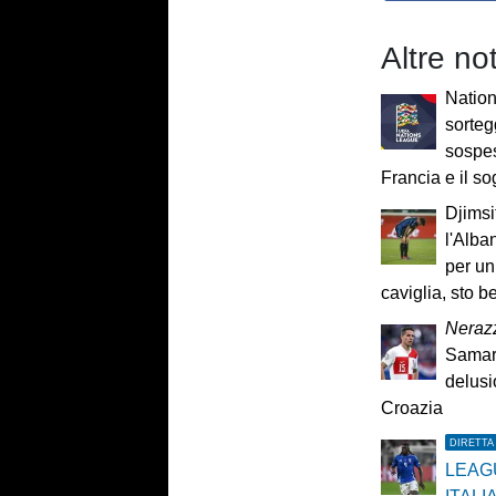
Altre no
Nation
sortegg
sospes
Francia e il 
Djimsit
l'Alba
per un
caviglia, sto b
Nerazz
Samard
delusio
Croazia
DIRETTA
LEAG