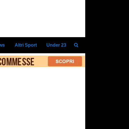
ews
Altri Sport
Under 23