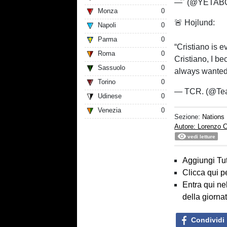
— ໊ (@YETAB
Monza
0
🚨️ Hojlund:
Napoli
0
Parma
0
“Cristiano is e
Roma
0
Cristiano, I be
Sassuolo
0
always wanted 
Torino
0
— TCR. (@Te
Udinese
0
Venezia
0
Sezione:
Nations
Autore: Lorenzo C
vedi letture
Aggiungi Tut
Clicca qui p
Entra qui ne
della giorna
Condividi