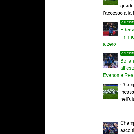
quadro
l'accesso alla
CALCIO
Ederso
il rin
a zero
CALCIO
Bella
all'est
Everton e Rea
Champ
incass
nell'u
Champ
ascolt