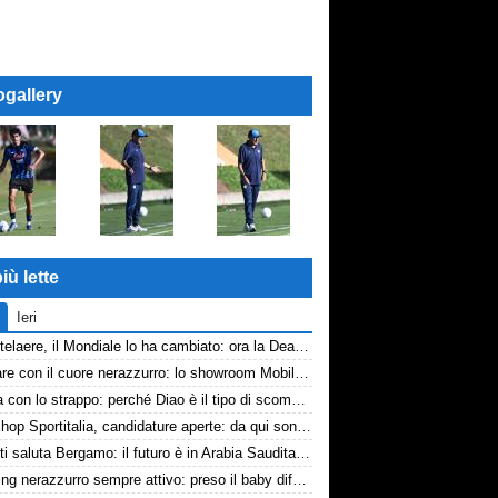
ogallery
iù lette
Ieri
De Ketelaere, il Mondiale lo ha cambiato: ora la Dea riparte da lui
Arredare con il cuore nerazzurro: lo showroom Mobilmondo a Osio Sotto. Quando essere di fede atalantina conviene
La tela con lo strappo: perché Diao è il tipo di scommessa che Giuntoli ama
Workshop Sportitalia, candidature aperte: da qui sono passate firme di Serie A
Djimsiti saluta Bergamo: il futuro è in Arabia Saudita! Tre milioni e firma biennale
Scouting nerazzurro sempre attivo: preso il baby difensore 2010 Levačić