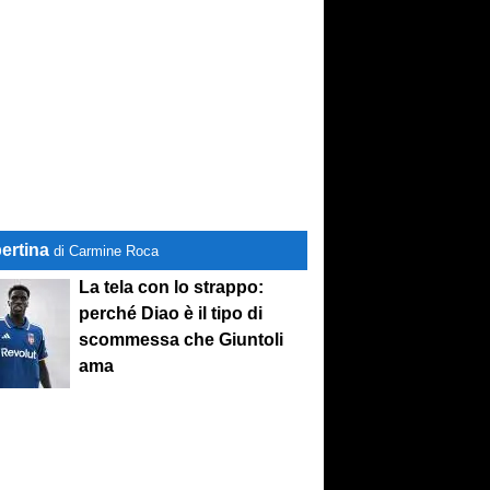
ertina
di Carmine Roca
La tela con lo strappo:
perché Diao è il tipo di
scommessa che Giuntoli
ama