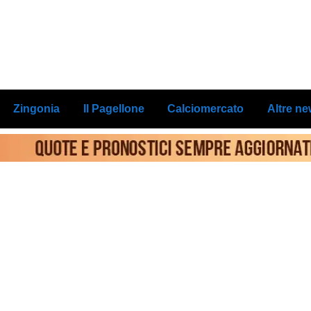
Zingonia
Il Pagellone
Calciomercato
Altre n