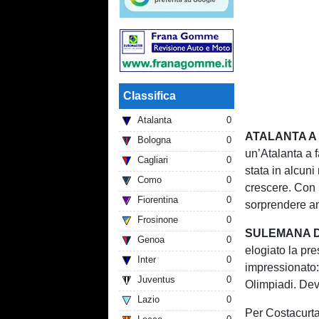
Classifica
Atalanta
0
ATALANTA A
Bologna
0
un’Atalanta a 
Cagliari
0
stata in alcun
Como
0
crescere. Con i
Fiorentina
0
sorprendere a
Frosinone
0
SULEMANA D
Genoa
0
elogiato la pr
Inter
0
impressionato:
Juventus
0
Olimpiadi. Dev
Lazio
0
Per Costacurta,