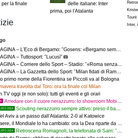
 per la finale
delle italiane: Inter
Kriste
prima, poi l'Atalanta
izie
ago
– L'Eco di Bergamo: "Gosens: «Bergamo sempre casa mia. Incuriosito da Sarri»"
GINA – Tuttosport: "Lucusì"
INA – Corriere dello Sport – Stadio: "«Roma senza limiti»"
INA – La Gazzetta dello Sport: "Milan fidati di Ramos"
no primo nome della Fiorentina se Piccoli va al Bologna
mavera travolta dal Toro: ora la finale col Milan
in TV oggi (e non solo): tutti gli eventi e gli orari
Arredare con il cuore nerazzurro: lo showroom Mobilmondo a Osio Sotto. Quando essere di fede atalantina
TA
Scouting nerazzurro sempre attivo: preso il baby difensore 2010 Levačić
CATO DEA
l Aviv a un passo dall'Atalanta: 2-0 al Katowice
ere, il Mondiale lo ha cambiato: ora la Dea riparte da lui
Retroscena Romagnoli, la telefonata di Sarri: "Vieni con me a Bergamo"
CATO DEA