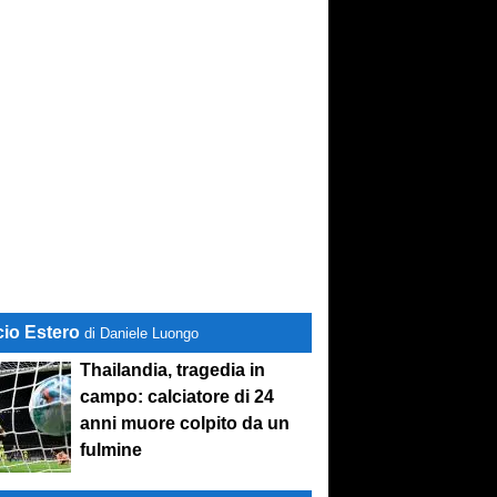
cio Estero
di Daniele Luongo
Thailandia, tragedia in
campo: calciatore di 24
anni muore colpito da un
fulmine