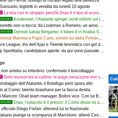
arte da Parma: obbligo di riscatto legato alla salvezza
Sassuolo, biglietti in vendita da lunedì 10 agosto
La tela con lo strappo: perché Diao è il tipo di scommessa che Giuntoli ama
TA
Kristensen, l'Atalanta spinge: venti milioni sul tavolo
CATO DEA
tesoretto non si tocca: da Lookman a Romero, un anno di rinunce
Djimsiti saluta Bergamo: il futuro è in Arabia Saudita! Tre milioni e firma biennale
CATO DEA
orial Mamma e Papà Cairo, sonoro ko della Primavera contro il Toro
 League, tris dell'Ajax e Twente tennistico con gol di Pjaca
ortitalia, candidature aperte: da qui sono passate firme di Serie A
ago
on arretra su Infantino: confermato il boicottaggio
Girls reunion tra le colline: le
wags
nerazzurre non si perdono di vista
TA
Cal
ondaggio dell'Atalanta: il Botafogo però spara alto
 al Como: talento brasiliano per la fascia destra
ancini: Oriali team manager, Bollini vice. Con lui Bonucci, Gagliardi e Maccarone
Diao, l'ostacolo è il prezzo: il Como disse no a 60 milioni
CATO DEA
ufficiale Diego Forlan: allenerà lui la Nazionale
italiano piange la scomparsa di Marchioro: allenò Cesena e Milan