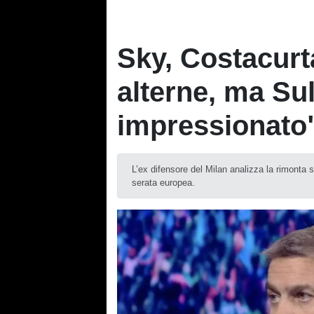
Sky, Costacurta
alterne, ma S
impressionato
L’ex difensore del Milan analizza la rimonta 
serata europea.