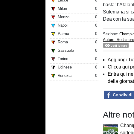
Lecce
0
basta: l’Atalan
Milan
0
Sulemana si c
Monza
0
Dea con la sua
Napoli
0
Parma
0
Sezione:
Champi
Autore: Redazion
Roma
0
vedi letture
Sassuolo
0
Torino
0
Aggiungi Tut
Clicca qui p
Udinese
0
Entra qui ne
Venezia
0
della giorna
Condividi
Altre n
Champ
sortegg