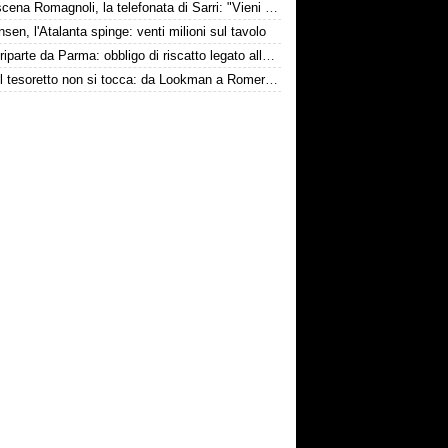
Retroscena Romagnoli, la telefonata di Sarri: "Vieni con me a Bergamo"
nsen, l'Atalanta spinge: venti milioni sul tavolo
Touré riparte da Parma: obbligo di riscatto legato alla salvezza
Inter, il tesoretto non si tocca: da Lookman a Romero, un anno di rinunce
conviene