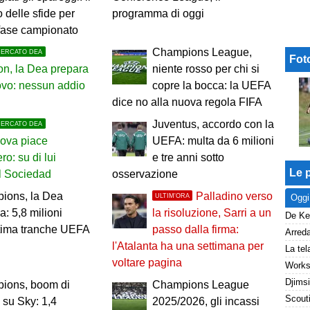
 delle sfide per
programma di oggi
 fase campionato
Champions League,
MERCATO DEA
Fot
n, la Dea prepara
niente rosso per chi si
novo: nessun addio
copre la bocca: la UEFA
dice no alla nuova regola FIFA
Juventus, accordo con la
MERCATO DEA
nova piace
UEFA: multa da 6 milioni
ero: su di lui
e tre anni sotto
Le p
l Sociedad
osservazione
ions, la Dea
Palladino verso
ULTIM'ORA
Oggi
a: 5,8 milioni
la risoluzione, Sarri a un
ltima tranche UEFA
passo dalla firma:
l'Atalanta ha una settimana per
voltare pagina
ions, boom di
Champions League
i su Sky: 1,4
2025/2026, gli incassi