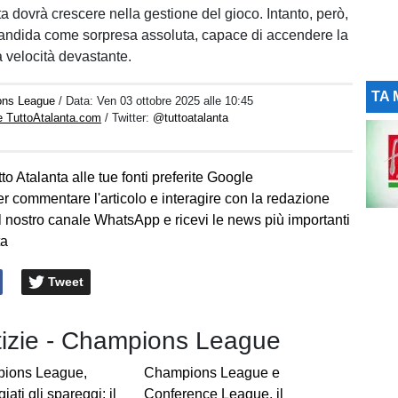
ta dovrà crescere nella gestione del gioco. Intanto, però,
andida come sorpresa assoluta, capace di accendere la
 velocità devastante.
TA 
ons League
/ Data:
Ven 03 ottobre 2025 alle 10:45
e TuttoAtalanta.com
/ Twitter:
@tuttoatalanta
to Atalanta alle tue fonti preferite Google
er commentare l'articolo e interagire con la redazione
l nostro canale WhatsApp e ricevi le news più importanti
ta
Tweet
otizie - Champions League
ions League,
Champions League e
iati gli spareggi: il
Conference League, il