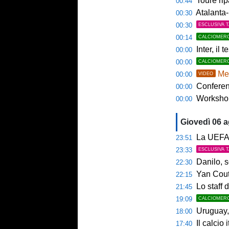
Touré rip
00:44
Atalanta-
00:30
00:30
ESCLUSIVA 
00:14
CALCIOMER
Inter, il 
00:00
00:00
CALCIOMER
Mem
00:00
VIDEO
Conference
00:00
Workshop Sp
00:00
Giovedì 06 
La UEFA n
23:51
23:33
ESCLUSIVA 
Danilo, s
22:30
Yan Couto
22:15
Lo staff di M
21:45
19:09
CALCIOMER
Uruguay, 
18:00
Il calcio 
17:40