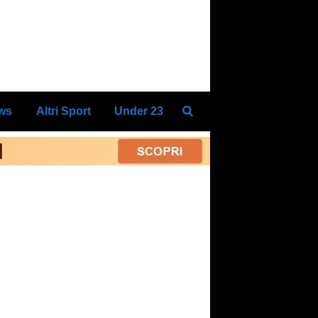
ews
Altri Sport
Under 23