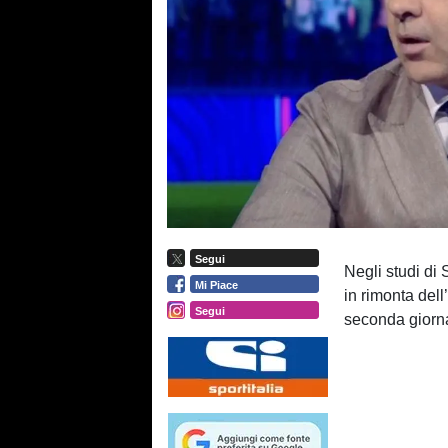
Segui
Negli studi di
Mi Piace
in rimonta dell
Segui
seconda giorn