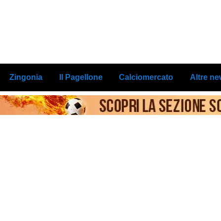
Zingonia
Il Pagellone
Calciomercato
Altre n