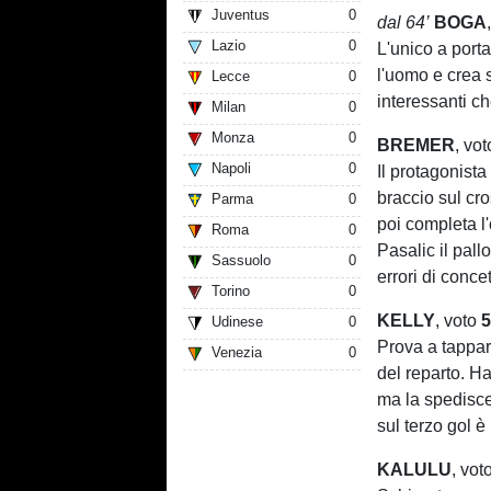
Juventus
0
dal 64’
BOGA
Lazio
0
L'unico a porta
l'uomo e crea 
Lecce
0
interessanti c
Milan
0
Monza
0
BREMER
, vo
Napoli
0
Il protagonista
braccio sul cr
Parma
0
poi completa l'
Roma
0
Pasalic il pallo
Sassuolo
0
errori di conce
Torino
0
KELLY
, voto
5
Udinese
0
Prova a tappar
Venezia
0
del reparto. Ha
ma la spedisce 
sul terzo gol è
KALULU
, vot