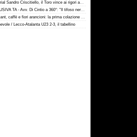
Memorial Sandro Criscitiello, il Toro vince ai rigori ad Avellino
ESCLUSIVA TA - Avv. Di Cintio a 360°: "Il tifoso nerazzurro non può sentirsi trattato come un bancomat! Diamo tempo a Sarri, su Samardžić..."
Croissant, caffè e fiori arancioni: la prima colazione bergamasca dei Gaetano
vole / Lecco-Atalanta U23 2-3, il tabellino