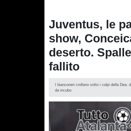
Juventus, le p
show, Conceic
deserto. Spalle
fallito
I bianconeri crollano sotto i colpi della Dea:
da incubo.