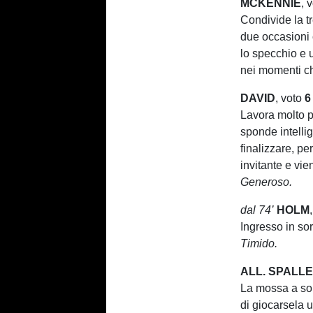
MCKENNIE
, 
Condivide la t
due occasioni 
lo specchio e 
nei momenti c
DAVID
, voto
6
Lavora molto p
sponde intelli
finalizzare, pe
invitante e vi
Generoso.
dal 74’
HOLM
Ingresso in so
Timido.
ALL. SPALLE
La mossa a sor
di giocarsela 