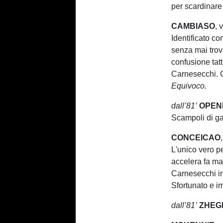
per scardinar
CAMBIASO
, 
Identificato co
senza mai trov
confusione tat
Carnesecchi. C
Equivoco.
dall’81’
OPEN
Scampoli di gar
CONCEICAO
L'unico vero p
accelera fa ma
Carnesecchi in
Sfortunato e i
dall’81’
ZHEG