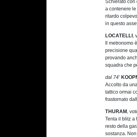
Schierato con 
a contenere le
ritardo colpev
in questo asset
LOCATELLI
,
Il metronomo è
precisione qua
provando anche
squadra che pe
dal 74’
KOOP
Accolto da una 
tattico ormai 
frastornato dal
THURAM
, vo
Tenta il blitz 
resto della gar
sostanza. Non 