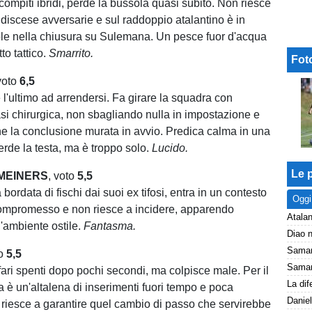
compiti ibridi, perde la bussola quasi subito. Non riesce
 discese avversarie e sul raddoppio atalantino è in
ole nella chiusura su Sulemana. Un pesce fuor d'acqua
to tattico.
Smarrito.
Fot
 voto
6,5
 l'ultimo ad arrendersi. Fa girare la squadra con
si chirurgica, non sbagliando nulla in impostazione e
 la conclusione murata in avvio. Predica calma in una
rde la testa, ma è troppo solo.
Lucido.
Le p
MEINERS
, voto
5,5
bordata di fischi dai suoi ex tifosi, entra in un contesto
Oggi
compromesso e non riesce a incidere, apparendo
Atalan
l'ambiente ostile.
Fantasma.
to
5,5
a fari spenti dopo pochi secondi, ma colpisce male. Per il
a è un'altalena di inserimenti fuori tempo e poca
Daniel
riesce a garantire quel cambio di passo che servirebbe