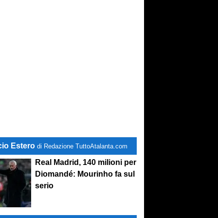
cio Estero
di Redazione TuttoAtalanta.com
Real Madrid, 140 milioni per
Diomandé: Mourinho fa sul
serio