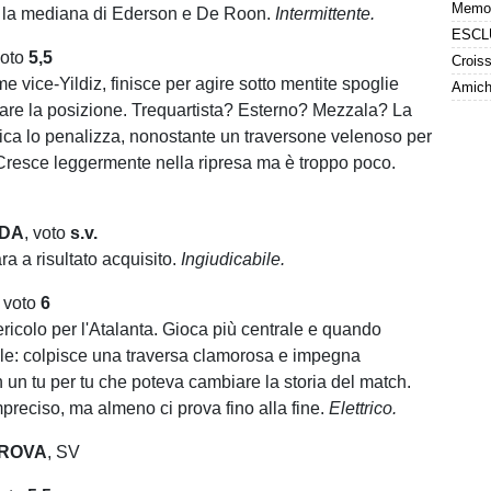
e la mediana di Ederson e De Roon.
Intermittente.
voto
5,5
me vice-Yildiz, finisce per agire sotto mentite spoglie
Amiche
are la posizione. Trequartista? Esterno? Mezzala? La
tica lo penalizza, nonostante un traversone velenoso per
resce leggermente nella ripresa ma è troppo poco.
DA
, voto
s.v.
a a risultato acquisito.
Ingiudicabile.
, voto
6
ericolo per l'Atalanta. Gioca più centrale e quando
le: colpisce una traversa clamorosa e impegna
 un tu per tu che poteva cambiare la storia del match.
mpreciso, ma almeno ci prova fino alla fine.
Elettrico.
ROVA
, SV