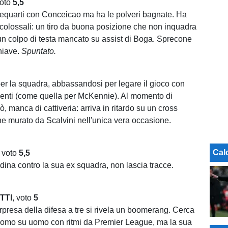
voto
5,5
requarti con Conceicao ma ha le polveri bagnate. Ha
colossali: un tiro da buona posizione che non inquadra
un colpo di testa mancato su assist di Boga. Sprecone
hiave.
Spuntato.
er la squadra, abbassandosi per legare il gioco con
genti (come quella per McKennie). Al momento di
rò, manca di cattiveria: arriva in ritardo su un cross
ene murato da Scalvini nell'unica vera occasione.
Cal
, voto
5,5
rdina contro la sua ex squadra, non lascia tracce.
TTI
, voto
5
presa della difesa a tre si rivela un boomerang. Cerca
uomo su uomo con ritmi da Premier League, ma la sua