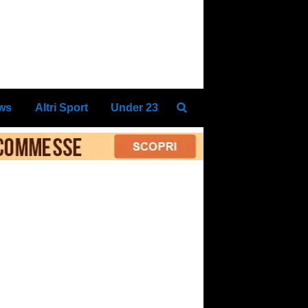
ews
Altri Sport
Under 23