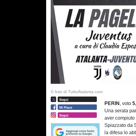
© foto di TuttoAtalanta.com
Segui
PERIN
, voto
5
Mi Piace
Una serata par
Segui
aver compiuto 
Spiazzato da S
la difesa lo a