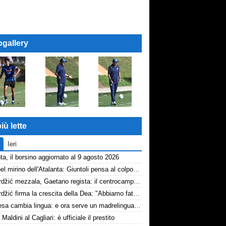
ogallery
iù lette
Ieri
ta, il borsino aggiornato al 9 agosto 2026
Diao nel mirino dell'Atalanta: Giuntoli pensa al colpo dal Como
Samardžić mezzala, Gaetano regista: il centrocampo di Sarri decolla
Samardžić firma la crescita della Dea: "Abbiamo fatto vedere cosa possiamo fare"
La difesa cambia lingua: e ora serve un madrelingua della zona
 Maldini al Cagliari: è ufficiale il prestito