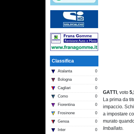
Classifica
Atalanta
0
Bologna
0
Cagliari
0
GATTI
, voto
5,
Como
0
La prima da tit
Fiorentina
0
impaccio. Schie
Frosinone
0
a impostare co
murato quando p
Genoa
0
Imballato.
Inter
0