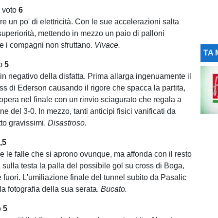
, voto
6
re un po' di elettricità. Con le sue accelerazioni salta
superiorità, mettendo in mezzo un paio di palloni
he i compagni non sfruttano.
Vivace.
TA 
to
5
 in negativo della disfatta. Prima allarga ingenuamente il
oss di Ederson causando il rigore che spacca la partita,
opera nel finale con un rinvio sciagurato che regala a
ne del 3-0. In mezzo, tanti anticipi fisici vanificati da
tto gravissimi.
Disastroso.
,5
e le falle che si aprono ovunque, ma affonda con il resto
 sulla testa la palla del possibile gol su cross di Boga,
fuori. L'umiliazione finale del tunnel subito da Pasalic
 la fotografia della sua serata.
Bucato.
o
5