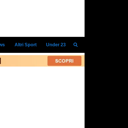
ews
Altri Sport
Under 23