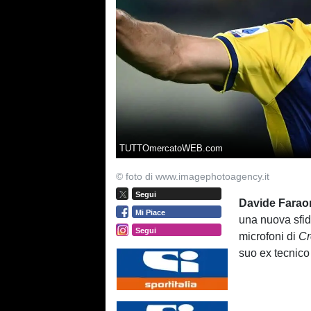
TUTTOmercatoWEB.com
© foto di www.imagephotoagency.it
Segui
Davide Faraon
Mi Piace
una nuova sfid
Segui
microfoni di
Cr
suo ex tecnico 