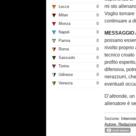
mi sto allenan
Lecce
0
Voglio tornare
Milan
0
continuare a d
Monza
0
Napoli
0
MESSAGGIO 
possano essere
Parma
0
rivolto proprio
Roma
0
tecnico croato 
Sassuolo
0
profilo esperto,
Torino
0
difensiva, pot
Udinese
0
nerazzurri, ch
Venezia
0
eventuali occa
D’altronde, un
allenatore è s
Sezione:
Intervist
Autore: Redazion
vedi letture