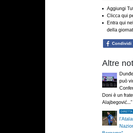
Aggiungi Tut
Clicca qui p
Entra qui ne
della giorna
Condividi
Altre not
Dunđer
può vi
Confe
Doni è un frate
Alajbegović..."
DIRETTA
l'Atala
Nazio