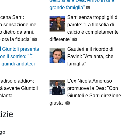
detto sì alla Dea. Arrivo in una
grande famiglia"
cena Sarri:
Sarri senza troppi giri di
la sensazione me
parole: "La filosofia di
to dietro da anni,
calcio è completamente
 ora la fiducia"
differente"
Giuntoli presenta
Gautieri e il ricordo di
on il sorriso: "È
Favini: "Atalanta, che
, quindi andateci
famiglia"
adiso o addio»:
L'ex Nicola Amoruso
à avverte Giuntoli
promuove la Dea: "Con
talanta
Giuntoli e Sarri direzione
giusta"
izie
ago