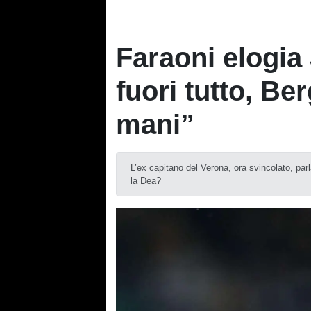
Faraoni elogia J
fuori tutto, Be
mani”
L’ex capitano del Verona, ora svincolato, par
la Dea?