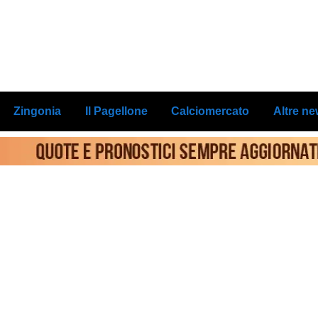
Zingonia
Il Pagellone
Calciomercato
Altre n