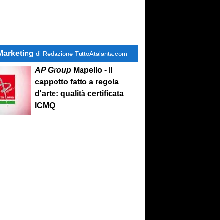
Marketing
di Redazione TuttoAtalanta.com
AP Group
Mapello - Il
cappotto fatto a regola
d'arte: qualità certificata
ICMQ