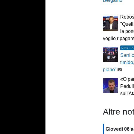
Bergamo”
Retros
"Quel
la por
voglio ripagare
DIRETTA
Sarri c
timido
piano"
«O par
Pedull
sull'A
Altre not
Giovedì 06 