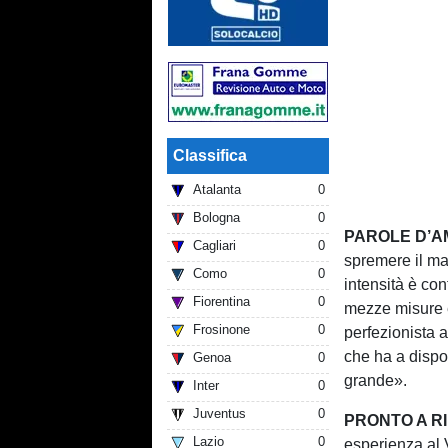
Classifica
Atalanta
0
Bologna
0
PAROLE D’A
Cagliari
0
spremere il ma
Como
0
intensità è con
Fiorentina
0
mezze misure e
Frosinone
0
perfezionista a
che ha a dispo
Genoa
0
grande».
Inter
0
Juventus
0
PRONTO A RI
Lazio
0
esperienza al V