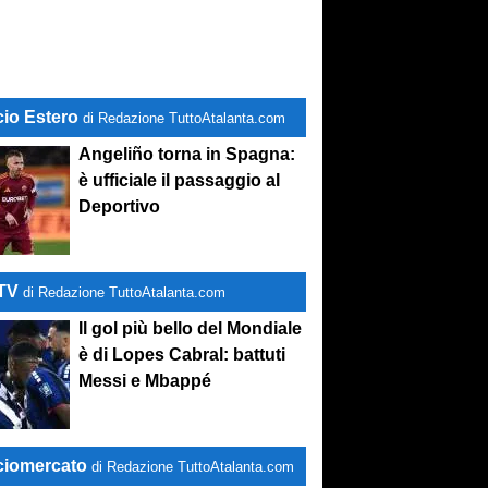
cio Estero
di Redazione TuttoAtalanta.com
stand-by
. Si lavora sulle cessioni
Angeliño torna in Spagna:
è ufficiale il passaggio al
Deportivo
-TV
di Redazione TuttoAtalanta.com
Il gol più bello del Mondiale
è di Lopes Cabral: battuti
Messi e Mbappé
ciomercato
di Redazione TuttoAtalanta.com