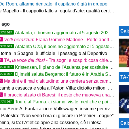
De Roon, allarme rientrato: il capitano è già in gruppo
p
Mapello - Il cappotto fatto a regola d'arte: qualità certificata ICMQ
5 ago
Cal
Atalanta, il borsino aggiornato al 5 agosto 2026: mercato in entrata ancora in
CATO DEA
Volti nerazzurri
Frana Gomme Madone - Porte aperte alla New Balance Arena: i volti dei tifosi della Dea
TA
Atalanta U23, il borsino aggiornato al 5 agosto 2026. Cantiere aperto per Beati
CATO DEA
torna in Spagna: è ufficiale il passaggio al Deportivo
TA,
la voce dei tifosi
- Tra sogni e sospiri: cosa chiedono davvero i tifosi dell'Atalanta
TA
Kristensen, il piano dell'Atalanta per sostituire Djimsiti
CATO DEA
Djimsiti saluta Bergamo: il futuro è in Arabia Saudita! Tre milioni e firma biennale
CATO DEA
TA
Maldini e il mal d'altitudine: una carriera senza campi base
TA
mbia casacca e vola all'Aston Villa: diciotto milioni più bonus
Il braccio alzato di Baresi: il gesto che muoveva una difesa intera
TA
Touré al Parma, ci siamo: visite mediche e poi la firma
CATO DEA
rie A, Fantacalcio e Volkswagen insieme per rivoluzionare l’esperienza dei fantallenatori
 Palestra: "Non vedo l'ora di giocare in Premier League"
na, si fa: l'Atletico apre alla cessione, c'è l'intesa
Cal