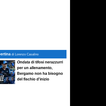
ertina
di Lorenzo Casalino
Ondata
di tifosi nerazzurri
per un allenamento,
Bergamo non ha bisogno
del fischio d'inizio