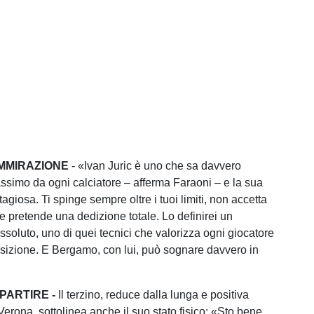
MMIRAZIONE
- «Ivan Juric è uno che sa davvero
ssimo da ogni calciatore – afferma Faraoni – e la sua
tagiosa. Ti spinge sempre oltre i tuoi limiti, non accetta
 pretende una dedizione totale. Lo definirei un
ssoluto, uno di quei tecnici che valorizza ogni giocatore
sizione. E Bergamo, con lui, può sognare davvero in
PARTIRE -
Il terzino, reduce dalla lunga e positiva
erona, sottolinea anche il suo stato fisico: «Sto bene,