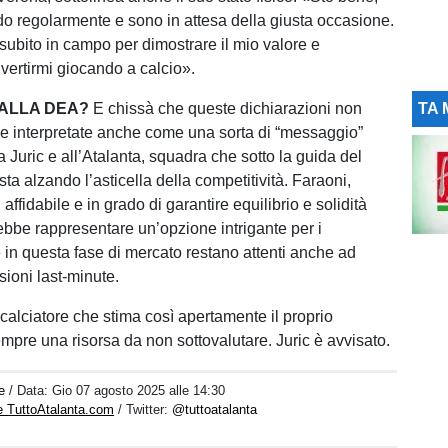
do regolarmente e sono in attesa della giusta occasione.
 subito in campo per dimostrare il mio valore e
ivertirmi giocando a calcio».
ALLA DEA?
E chissà che queste dichiarazioni non
TA 
 interpretate anche come una sorta di “messaggio”
 a Juric e all’Atalanta, squadra che sotto la guida del
sta alzando l’asticella della competitività. Faraoni,
 affidabile e in grado di garantire equilibrio e solidità
rebbe rappresentare un’opzione intrigante per i
e in questa fase di mercato restano attenti anche ad
sioni last-minute.
 calciatore che stima così apertamente il proprio
empre una risorsa da non sottovalutare. Juric è avvisato.
e
/ Data:
Gio 07 agosto 2025 alle 14:30
e TuttoAtalanta.com
/ Twitter:
@tuttoatalanta