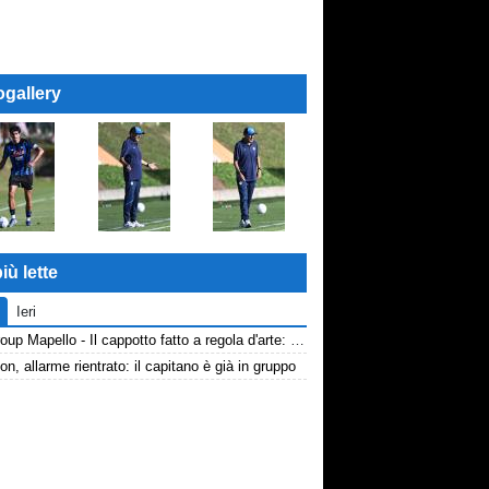
ogallery
iù lette
Ieri
AP Group Mapello - Il cappotto fatto a regola d'arte: qualità certificata ICMQ
n, allarme rientrato: il capitano è già in gruppo