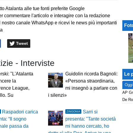
to Atalanta alle tue fonti preferite Google
er commentare l'articolo e interagire con la redazione
l nostro canale WhatsApp e ricevi le news più importanti
Fot
ta
Tweet
izie - Interviste
ski: "L'Atalanta
Guidolin ricorda Bagnoli:
Le p
ncere la
«Persona straordinaria,
Oggi
rence League,
mi insegnò a parlare con
llo. Su
i silenzi»
De Roo
Raspadori carica
Sarri si
ZINGONIA
nta: “Il sogno
presenta: "Tante società
nale passa da
mi hanno cercato, ho