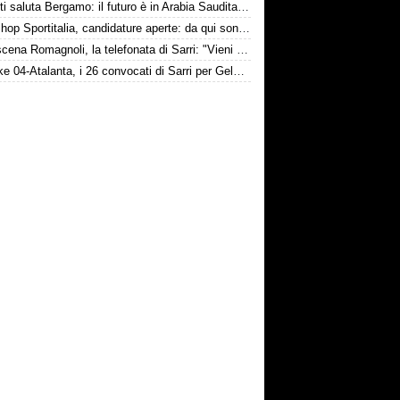
Djimsiti saluta Bergamo: il futuro è in Arabia Saudita! Tre milioni e firma biennale
Workshop Sportitalia, candidature aperte: da qui sono passate firme di Serie A
Retroscena Romagnoli, la telefonata di Sarri: "Vieni con me a Bergamo"
Schalke 04-Atalanta, i 26 convocati di Sarri per Gelsenkirchen