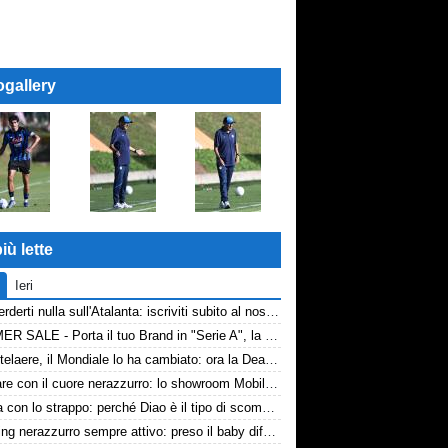
ogallery
iù lette
Ieri
Non perderti nulla sull'Atalanta: iscriviti subito al nostro canale WhatsApp!
SUMMER SALE - Porta il tuo Brand in "Serie A", la tua azienda e professione titolare nel cuore dell'Atalanta
De Ketelaere, il Mondiale lo ha cambiato: ora la Dea riparte da lui
Arredare con il cuore nerazzurro: lo showroom Mobilmondo a Osio Sotto. Quando essere di fede atalantina conviene
La tela con lo strappo: perché Diao è il tipo di scommessa che Giuntoli ama
Scouting nerazzurro sempre attivo: preso il baby difensore 2010 Levačić