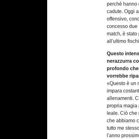
perché hanno di
cadute. Oggi a
offensivo, conc
concesso due re
match, è stato
all'ultimo fisch
Questo intens
nerazzurra co
profondo che 
vorrebbe ripa
«Questo è un 
impara costant
allenamenti. C
propria magia a
leale. Ciò che
che abbiamo c
tutto me stess
l'anno prossim