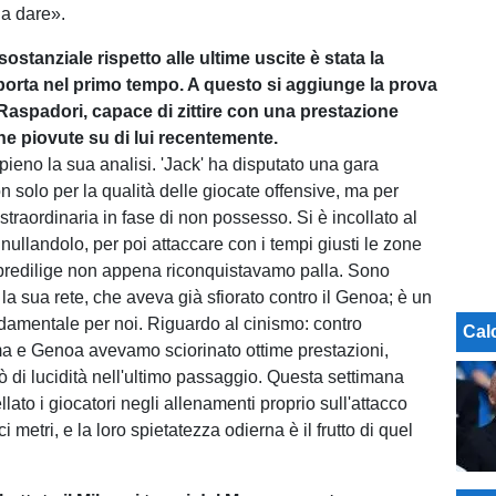
a dare».
sostanziale rispetto alle ultime uscite è stata la
 porta nel primo tempo. A questo si aggiunge la prova
Raspadori, capace di zittire con una prestazione
iche piovute su di lui recentemente.
pieno la sua analisi. 'Jack' ha disputato una gara
n solo per la qualità delle giocate offensive, ma per
traordinaria in fase di non possesso. Si è incollato al
nnullandolo, per poi attaccare con i tempi giusti le zone
predilige non appena riconquistavamo palla. Sono
 la sua rete, che aveva già sfiorato contro il Genoa; è un
damentale per noi. Riguardo al cinismo: contro
Cal
a e Genoa avevamo sciorinato ottime prestazioni,
di lucidità nell'ultimo passaggio. Questa settimana
ato i giocatori negli allenamenti proprio sull'attacco
ci metri, e la loro spietatezza odierna è il frutto di quel