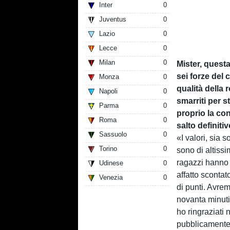
Inter
0
Juventus
0
Lazio
0
Lecce
0
Milan
0
Mister, questa
sei forze del
Monza
0
qualità della 
Napoli
0
smarriti per s
Parma
0
proprio la con
Roma
0
salto definiti
Sassuolo
0
«I valori, sia 
Torino
0
sono di altissi
ragazzi hanno f
Udinese
0
affatto sconta
Venezia
0
di punti. Avrem
novanta minuti,
ho ringraziati 
pubblicamente