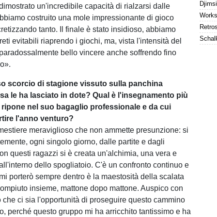
mostrato un'incredibile capacità di rialzarsi dalle
bbiamo costruito una mole impressionante di gioco
retizzando tanto. Il finale è stato insidioso, abbiamo
ti evitabili riaprendo i giochi, ma, vista l'intensità del
 paradossalmente bello vincere anche soffrendo fino
io».
o scorcio di stagione vissuto sulla panchina
sa le ha lasciato in dote? Qual è l'insegnamento più
ripone nel suo bagaglio professionale e da cui
rtire l'anno venturo?
mestiere meraviglioso che non ammette presunzione: si
emente, ogni singolo giorno, dalle partite e dagli
on questi ragazzi si è creata un'alchimia, una vera e
ll'interno dello spogliatoio. C'è un confronto continuo e
 mi porterò sempre dentro è la maestosità della scalata
ompiuto insieme, mattone dopo mattone. Auspico con
o che ci sia l'opportunità di proseguire questo cammino
o, perché questo gruppo mi ha arricchito tantissimo e ha