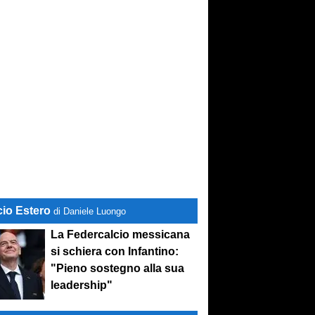
cio Estero
di Daniele Luongo
La Federcalcio messicana
si schiera con Infantino:
"Pieno sostegno alla sua
leadership"