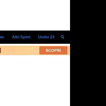
ews
Altri Sport
Under 23