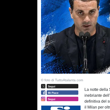
© foto di TuttoAtalanta.com
Segui
La notte della 
Mi Piace
inebriante del
Segui
definitiva del
il Milan per ol