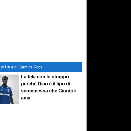
ertina
di Carmine Roca
La tela con lo strappo:
perché Diao è il tipo di
scommessa che Giuntoli
ama