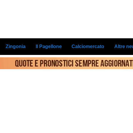
Zingonia
Il Pagellone
Calciomercato
Altre n