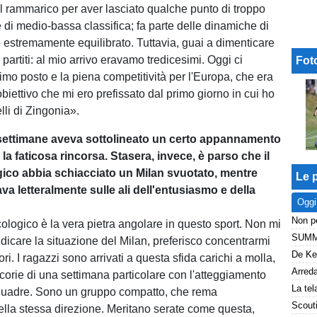
 il rammarico per aver lasciato qualche punto di troppo
 di medio-bassa classifica; fa parte delle dinamiche di
estremamente equilibrato. Tuttavia, guai a dimenticare
artiti: al mio arrivo eravamo tredicesimi. Oggi ci
Fot
imo posto e la piena competitività per l'Europa, che era
biettivo che mi ero prefissato dal primo giorno in cui ho
lli di Zingonia».
settimane aveva sottolineato un certo appannamento
a faticosa rincorsa. Stasera, invece, è parso che il
ico abbia schiacciato un Milan svuotato, mentre
Le p
ava letteralmente sulle ali dell'entusiasmo e della
Oggi
cologico è la vera pietra angolare in questo sport. Non mi
udicare la situazione del Milan, preferisco concentrarmi
ori. I ragazzi sono arrivati a questa sfida carichi a molla,
corie di una settimana particolare con l'atteggiamento
squadre. Sono un gruppo compatto, che rema
lla stessa direzione. Meritano serate come questa,