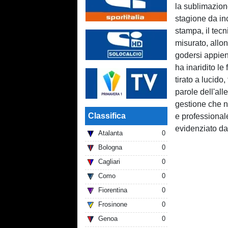
la sublimazione
stagione da inc
stampa, il tec
misurato, allo
godersi appien
ha inaridito le
tirato a lucido,
parole dell'all
gestione che 
Classifica
e professionale
evidenziato d
Atalanta
0
Bologna
0
Cagliari
0
Como
0
Fiorentina
0
Frosinone
0
Genoa
0