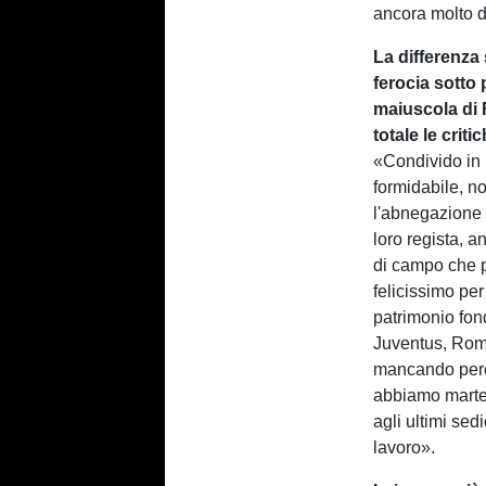
ancora molto d
La differenza 
ferocia sotto
maiuscola di 
totale le crit
«Condivido in 
formidabile, no
l'abnegazione s
loro regista, a
di campo che 
felicissimo per
patrimonio fon
Juventus, Rom
mancando però 
abbiamo martell
agli ultimi sedi
lavoro».