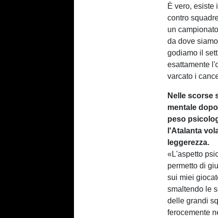
È vero, esiste
contro squadre
un campionato 
da dove siamo p
godiamo il sett
esattamente l'o
varcato i cance
Nelle scorse 
mentale dopo l
peso psicolog
l'Atalanta vol
leggerezza.
«L'aspetto psi
permetto di gi
sui miei giocat
smaltendo le s
delle grandi 
ferocemente ne