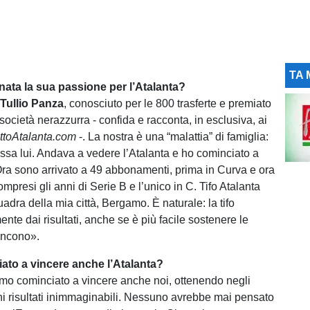
TA 
 nata la sua passione per l’Atalanta?
è
Tullio Panza
, conosciuto per le 800 trasferte e premiato
 società nerazzurra - confida e racconta, in esclusiva, ai
ttoAtalanta.com
-. La nostra è una “malattia” di famiglia:
ssa lui. Andava a vedere l’Atalanta e ho cominciato a
 Ora sono arrivato a 49 abbonamenti, prima in Curva e ora
ompresi gli anni di Serie B e l’unico in C. Tifo Atalanta
adra della mia città, Bergamo. È naturale: la tifo
te dai risultati, anche se è più facile sostenere le
incono».
iato a vincere anche l’Atalanta?
mo cominciato a vincere anche noi, ottenendo negli
ni risultati inimmaginabili. Nessuno avrebbe mai pensato