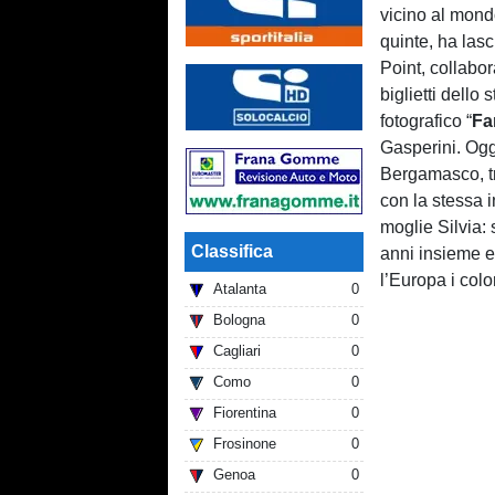
vicino al mond
quinte, ha las
Point, collabo
biglietti dello
fotografico “
Fa
Gasperini. Ogg
Bergamasco, tra
con la stessa i
moglie Silvia: 
Classifica
anni insieme e
l’Europa i color
Atalanta
0
Bologna
0
Cagliari
0
Como
0
Fiorentina
0
Frosinone
0
Genoa
0