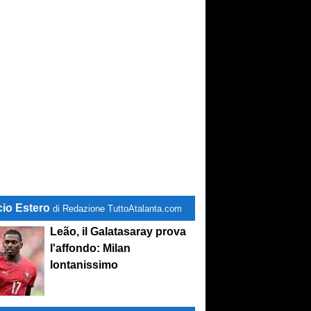
cio Estero
di Redazione TuttoAtalanta.com
Leão, il Galatasaray prova
l'affondo: Milan
lontanissimo