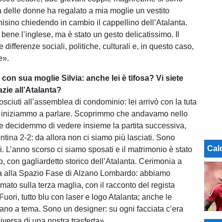
a delle donne ha regalato a mia moglie un vestito
nisino chiedendo in cambio il cappellino dell’Atalanta.
ene l’inglese, ma è stato un gesto delicatissimo. Il
e differenze sociali, politiche, culturali e, in questo caso,
e».
a con sua moglie Silvia: anche lei è tifosa? Vi siete
zie all’Atalanta?
sciuti all’assemblea di condominio: lei arrivò con la tuta
 e iniziammo a parlare. Scoprimmo che andavamo nello
 e decidemmo di vedere insieme la partita successiva,
tina 2-2: da allora non ci siamo più lasciati. Sono
Cal
i. L’anno scorso ci siamo sposati e il matrimonio è stato
o, con gagliardetto storico dell’Atalanta. Cerimonia a
ta alla Spazio Fase di Alzano Lombardo: abbiamo
ilmato sulla terza maglia, con il racconto del regista
uori, tutto blu con laser e logo Atalanta; anche le
no a tema. Sono un designer: su ogni facciata c’era
versa di una nostra trasferta».