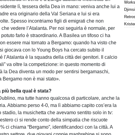
idente lì, tessera della Dea in mano: veniva anche lui a
adre era originario della Val Seriana e lui si era
olte. Spesso incontriamo figli di emigrati che non
Kriste
o che vedere l’Atalanta. Per noi seguirla è normale, per
potuto farlo è straordinario. A Basilea un tifoso ci ha
non essere mai tornato a Bergamo: quando ha visto che
i giocava con lo Young Boys ha cercato subito il
é l’Atalanta è la squadra della città dei genitori. Il calcio
ali” va oltre la competizione: in questo momento di
ità la Dea diventa un modo per sentirsi bergamaschi,
a Bergamo non è mai stato».
a più bella qual è stata?
blino, ma tutte hanno qualcosa di particolare, anche la
ia. Abbiamo perso 4-0, ma lì abbiamo capito cos’era la
stadio, la musichetta che avevamo sentito solo in tv:
l’estero ci si rende conto della simpatia che riscuote
90% ci chiama “Bergamo”, identificandoci con la città. A
ostro settore, due giovani coppie maghrebine si sono