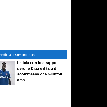
ertina
di Carmine Roca
La tela con lo strappo:
perché Diao è il tipo di
scommessa che Giuntoli
ama