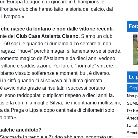
 un’Europa League o di giocare in Champions, e
affrontare club che hanno fatto la storia del calcio, dal
 Liverpool».
Fot
o, che nasce da lontano e non dalle vittorie recenti.
nte del
Club Casa Atalanta Cisano
. Siamo un club
160 soci, e quando ci riuniamo dico sempre di non
i ragazzi “nuovi” perché magari si lamentano se si perde.
momento magico dell’Atalanta e da dieci anni vedono
i, vittorie e soddisfazioni. Per loro è “normale” vincere;
bbiamo vissuto sofferenze e momenti bui, è diverso.
Le p
i in città quando ci si salvava all’ultima giornata.
è avvicinato grazie ai risultati: i successi portano
Oggi
ifosi sono raddoppiati o triplicati rispetto a dieci anni fa.
trasferta con mia moglie Silvia, ne incontriamo moltissimi,
va da Praga o Lipsia dopo centinaia di chilometri solo
talanta».
qualche aneddoto?
toccarda in treno e a Zurigo abbiamo incontrato un