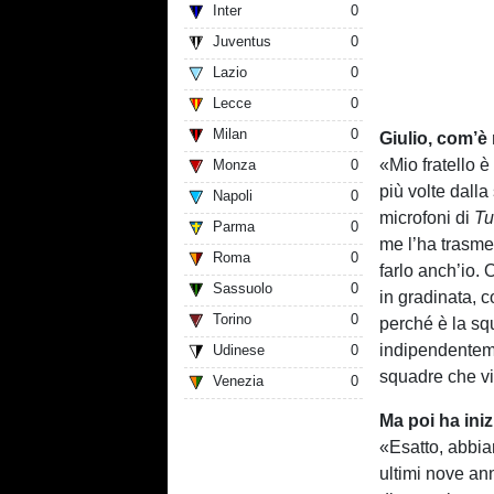
Inter
0
Juventus
0
Lazio
0
Lecce
0
Milan
0
Giulio, com’è
«Mio fratello 
Monza
0
più volte dalla
Napoli
0
microfoni di
Tu
Parma
0
me l’ha trasme
Roma
0
farlo anch’io.
Sassuolo
0
in gradinata, c
Torino
0
perché è la squ
indipendentemen
Udinese
0
squadre che v
Venezia
0
Ma poi ha iniz
«Esatto, abbia
ultimi nove an