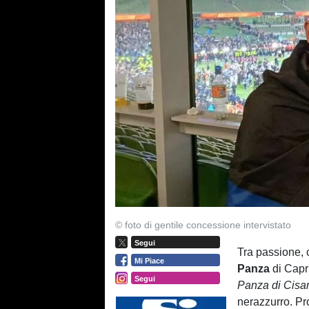
© foto di gentile concessione intervistato
Segui
Tra passione, c
Mi Piace
Panza
di Capr
Segui
Panza di Cisa
nerazzurro. Pr