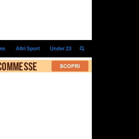
ews
Altri Sport
Under 23