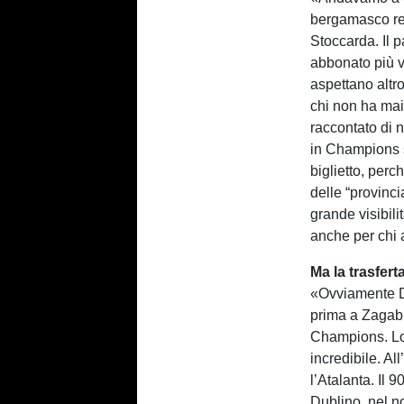
bergamasco res
Stoccarda. Il p
abbonato più v
aspettano altr
chi non ha mai 
raccontato di 
in Champions s
biglietto, perch
delle “provinci
grande visibil
anche per chi 
Ma la trasfert
«Ovviamente Du
prima a Zagabr
Champions. Lo 
incredibile. Al
l’Atalanta. Il 
Dublino, nel n