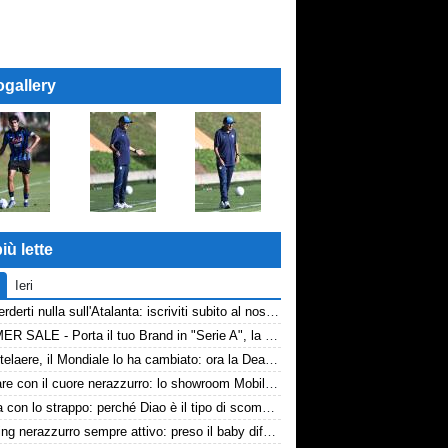
ogallery
iù lette
Ieri
Non perderti nulla sull'Atalanta: iscriviti subito al nostro canale WhatsApp!
SUMMER SALE - Porta il tuo Brand in "Serie A", la tua azienda e professione titolare nel cuore dell'Atalanta
De Ketelaere, il Mondiale lo ha cambiato: ora la Dea riparte da lui
Arredare con il cuore nerazzurro: lo showroom Mobilmondo a Osio Sotto. Quando essere di fede atalantina conviene
La tela con lo strappo: perché Diao è il tipo di scommessa che Giuntoli ama
Scouting nerazzurro sempre attivo: preso il baby difensore 2010 Levačić