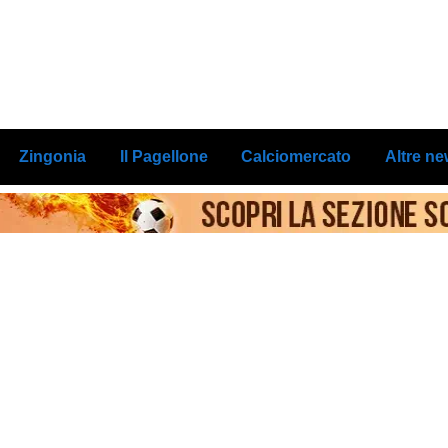
Zingonia
Il Pagellone
Calciomercato
Altre n