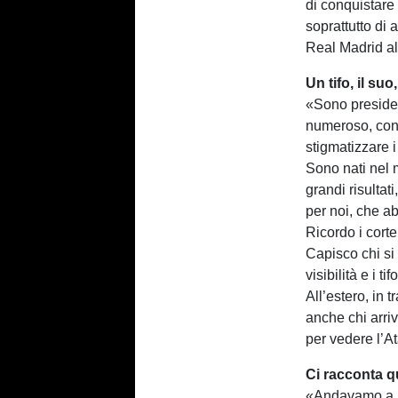
di conquistare
soprattutto di 
Real Madrid al
Un tifo, il su
«Sono preside
numeroso, con 
stigmatizzare 
Sono nati nel 
grandi risultat
per noi, che a
Ricordo i corte
Capisco chi si 
visibilità e i t
All’estero, in 
anche chi arri
per vedere l’A
Ci racconta 
«Andavamo a S