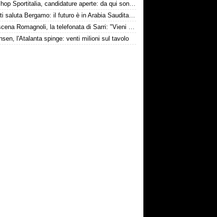
Workshop Sportitalia, candidature aperte: da qui sono passate firme di Serie A
Djimsiti saluta Bergamo: il futuro è in Arabia Saudita! Tre milioni e firma biennale
Retroscena Romagnoli, la telefonata di Sarri: "Vieni con me a Bergamo"
nsen, l'Atalanta spinge: venti milioni sul tavolo