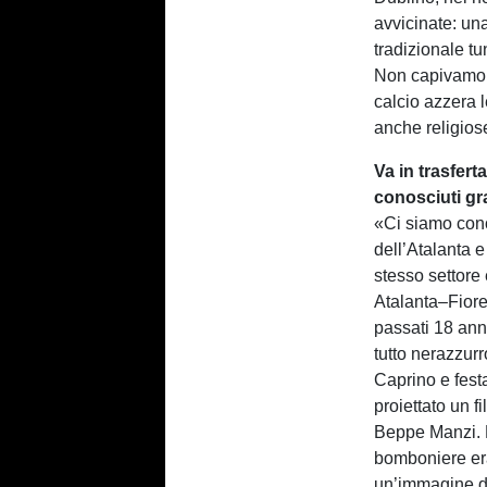
avvicinate: un
tradizionale tu
Non capivamo b
calcio azzera l
anche religios
Va in trasfert
conosciuti gra
«Ci siamo cono
dell’Atalanta
stesso settore
Atalanta–Fioren
passati 18 ann
tutto nerazzurr
Caprino e fes
proiettato un f
Beppe Manzi. F
bomboniere era
un’immagine di