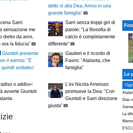
detto sì alla Dea. Arrivo in una
grande famiglia"
cena Sarri:
Sarri senza troppi giri di
Fot
la sensazione me
parole: "La filosofia di
to dietro da anni,
calcio è completamente
 ora la fiducia"
differente"
Giuntoli presenta
Gautieri e il ricordo di
on il sorriso: "È
Favini: "Atalanta, che
, quindi andateci
famiglia"
Le p
adiso o addio»:
L'ex Nicola Amoruso
Oggi
à avverte Giuntoli
promuove la Dea: "Con
Atalan
talanta
Giuntoli e Sarri direzione
giusta"
izie