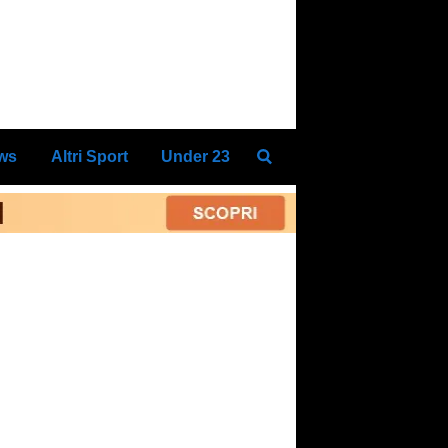
ews
Altri Sport
Under 23