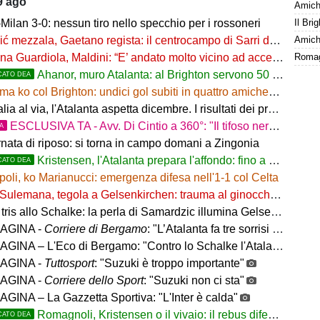
9 ago
Amiche
ilan 3-0: nessun tiro nello specchio per i rossoneri
Amiche
 mezzala, Gaetano regista: il centrocampo di Sarri decolla
a Guardiola, Maldini: “E’ andato molto vicino ad accettare”
Ahanor, muro Atalanta: al Brighton servono 50 milioni
CATO DEA
a ko col Brighton: undici gol subiti in quattro amichevoli
l via, l'Atalanta aspetta dicembre. I risultati dei preliminari, Vicenza subito fuori
ESCLUSIVA TA - Avv. Di Cintio a 360°: "Il tifoso nerazzurro non può sentirsi trattato come un
TA
rnata di riposo: si torna in campo domani a Zingonia
Kristensen, l'Atalanta prepara l'affondo: fino a 25 milioni
CATO DEA
oli, ko Marianucci: emergenza difesa nell'1-1 col Celta
Sulemana, tegola a Gelsenkirchen: trauma al ginocchio sinistro
tris allo Schalke: la perla di Samardzic illumina Gelsenkirchen
AGINA -
Corriere di Bergamo
: "L’Atalanta fa tre sorrisi in Germania, ora il mercato"
NA – L'Eco di Bergamo: "Contro lo Schalke l'Atalanta vince 3-0"
AGINA -
Tuttosport
: "Suzuki è troppo importante"
AGINA -
Corriere dello Sport
: "Suzuki non ci sta"
GINA – La Gazzetta Sportiva: "L'Inter è calda"
Romagnoli, Kristensen o il vivaio: il rebus difesa dell'Atalanta
CATO DEA