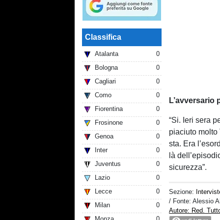
Classifica
Atalanta
0
Bologna
0
Cagliari
0
Como
0
L’avversario p
Fiorentina
0
“Si. Ieri sera p
Frosinone
0
piaciuto molto 
Genoa
0
sta. Era l’esord
Inter
0
là dell’episod
Juventus
0
sicurezza”.
Lazio
0
Lecce
0
Sezione:
Intervist
/ Fonte: Alessio
Milan
0
Autore: Red. Tut
Monza
0