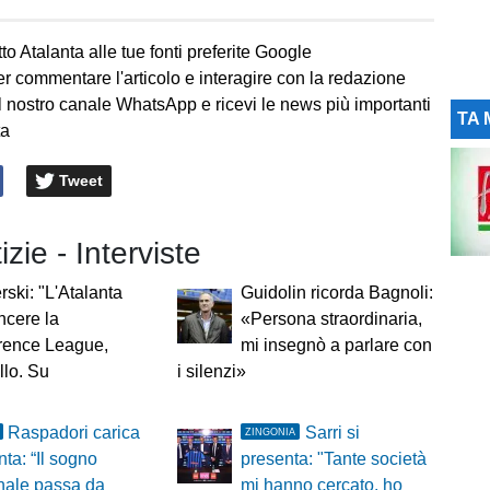
to Atalanta alle tue fonti preferite Google
er commentare l'articolo e interagire con la redazione
l nostro canale WhatsApp e ricevi le news più importanti
TA 
ta
Tweet
izie - Interviste
ski: "L'Atalanta
Guidolin ricorda Bagnoli:
ncere la
«Persona straordinaria,
rence League,
mi insegnò a parlare con
llo. Su
i silenzi»
Raspadori carica
Sarri si
ZINGONIA
nta: “Il sogno
presenta: "Tante società
nale passa da
mi hanno cercato, ho