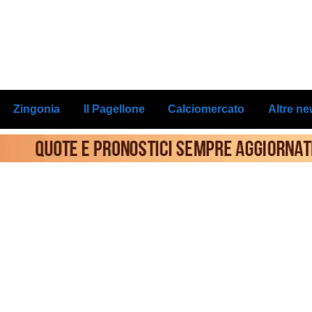
Zingonia
Il Pagellone
Calciomercato
Altre n