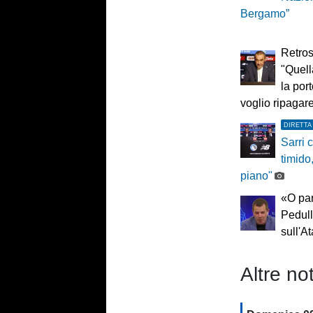
Bergamo”
Retros
"Quel
la por
voglio ripagare
DIRETTA
Sarri c
timido
piano"
«O par
Pedull
sull'A
Altre not