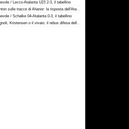
vole / Lecco-Atalanta U23 2-3, il tabellino
Il Brighton sulle tracce di Ahanor: la risposta dell'Atalanta
vole / Schalke 04-Atalanta 0-3, il tabellino
Romagnoli, Kristensen o il vivaio: il rebus difesa dell'Atalanta
bancomat
! Diamo tempo a Sarri,