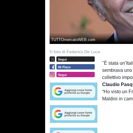
TUTTOmercatoWEB.com
© foto di Federico De Luca
Segui
"È stata un’Ital
Mi Piace
sembrava uno s
Segui
collettivo imp
Claudio
Pasq
“Ho visto un Fr
Maldini in cam