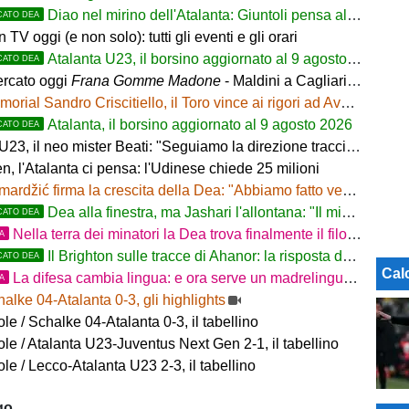
Diao nel mirino dell'Atalanta: Giuntoli pensa al colpo dal Como
CATO DEA
in TV oggi (e non solo): tutti gli eventi e gli orari
Atalanta U23, il borsino aggiornato al 9 agosto 2026. Cantiere aperto per Beati
CATO DEA
rcato oggi
Frana Gomme Madone
- Maldini a Cagliari e Lukaku saluta il Napoli. L'Inter frena su Romero e Diaby
orial Sandro Criscitiello, il Toro vince ai rigori ad Avellino
Atalanta, il borsino aggiornato al 9 agosto 2026
CATO DEA
, il neo mister Beati: "Seguiamo la direzione tracciata dalla Prima Squadra"
n, l'Atalanta ci pensa: l'Udinese chiede 25 milioni
rdžić firma la crescita della Dea: "Abbiamo fatto vedere cosa possiamo fare"
Dea alla finestra, ma Jashari l'allontana: "Il mio cuore è sempre stato rossonero"
CATO DEA
Nella terra dei minatori la Dea trova finalmente il filone
TA
Il Brighton sulle tracce di Ahanor: la risposta dell'Atalanta
CATO DEA
Cal
La difesa cambia lingua: e ora serve un madrelingua della zona
TA
alke 04-Atalanta 0-3, gli highlights
e / Schalke 04-Atalanta 0-3, il tabellino
e / Atalanta U23-Juventus Next Gen 2-1, il tabellino
e / Lecco-Atalanta U23 2-3, il tabellino
go