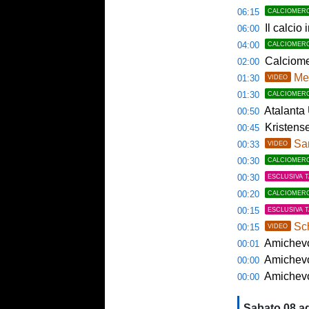
06:15
CALCIOMER
Il calcio 
06:00
04:00
CALCIOMER
Calciome
02:00
Mem
01:30
VIDEO
01:30
CALCIOMER
Atalanta U23
00:50
Kristense
00:45
Sama
00:33
VIDEO
00:30
CALCIOMER
00:30
ESCLUSIVA 
00:20
CALCIOMER
00:15
ESCLUSIVA 
Sch
00:15
VIDEO
Amichevol
00:01
Amichevol
00:00
Amichevol
00:00
Sabato 08 a