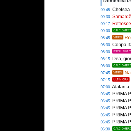
Domenica 0
Chelsea-M
09:45
Samardžić
09:30
Retroscen
09:17
09:00
CALCIOMER
Rom
08:45
VIDEO
Coppa Italia a
08:30
08:30
ESCLUSIVA 
Dea, gio
08:15
08:00
CALCIOMER
Nap
07:45
VIDEO
07:15
ULTIM'ORA
Atalanta, 
07:00
PRIMA P
06:45
PRIMA PAGI
06:45
PRIMA P
06:45
PRIMA P
06:45
PRIMA PA
06:45
06:30
CALCIOMER