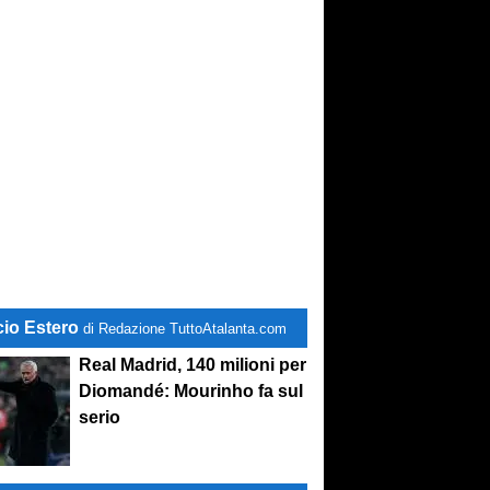
cio Estero
di Redazione TuttoAtalanta.com
Real Madrid, 140 milioni per
Diomandé: Mourinho fa sul
serio