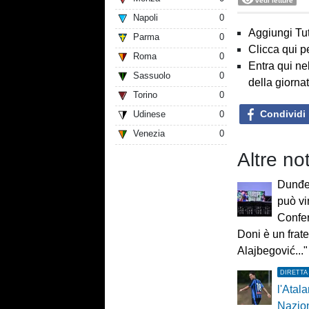
vedi letture
Napoli
0
Aggiungi Tut
Parma
0
Clicca qui p
Roma
0
Entra qui ne
Sassuolo
0
della giorna
Torino
0
Condividi
Udinese
0
Venezia
0
Altre not
Dunđer
può vi
Confe
Doni è un frate
Alajbegović..."
DIRETTA
l'Atala
Nazio