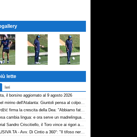
ogallery
iù lette
Ieri
ta, il borsino aggiornato al 9 agosto 2026
Diao nel mirino dell'Atalanta: Giuntoli pensa al colpo dal Como
Samardžić firma la crescita della Dea: "Abbiamo fatto vedere cosa possiamo fare"
La difesa cambia lingua: e ora serve un madrelingua della zona
Memorial Sandro Criscitiello, il Toro vince ai rigori ad Avellino
ESCLUSIVA TA - Avv. Di Cintio a 360°: "Il tifoso nerazzurro non può sentirsi trattato come un bancomat! Diamo tempo a Sarri, su Samardžić..."