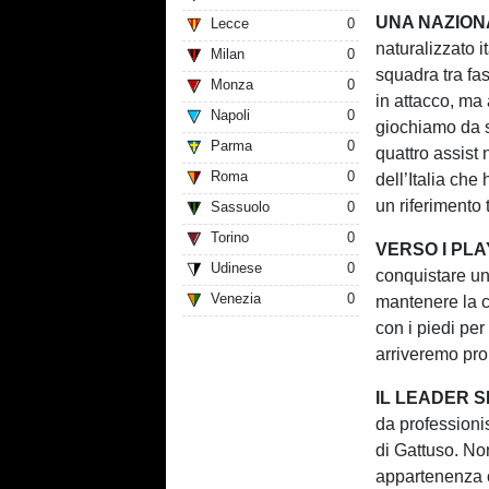
UNA NAZION
Lecce
0
naturalizzato i
Milan
0
squadra tra fa
Monza
0
in attacco, ma 
Napoli
0
giochiamo da s
Parma
0
quattro assist 
Roma
0
dell’Italia che
un riferimento 
Sassuolo
0
Torino
0
VERSO I PL
Udinese
0
conquistare un
Venezia
0
mantenere la c
con i piedi per
arriveremo pro
IL LEADER S
da professionis
di Gattuso. Non
appartenenza c