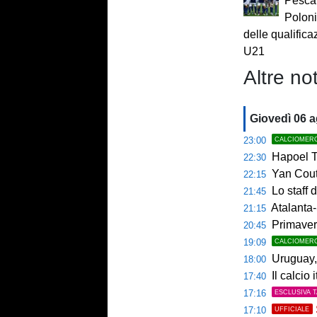
Pescar
Poloni
delle qualifica
U21
Altre not
Giovedì 06 
23:00
CALCIOMER
Hapoel Te
22:30
Yan Couto
22:15
Lo staff di M
21:45
Atalanta-
21:15
Primaver
20:45
19:09
CALCIOMER
Uruguay, 
18:00
Il calcio 
17:40
17:16
ESCLUSIVA 
17:10
UFFICIALE