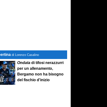
ertina
di Lorenzo Casalino
Ondata
di tifosi nerazzurri
per un allenamento,
Bergamo non ha bisogno
del fischio d'inizio