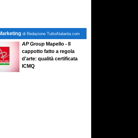
Marketing
di Redazione TuttoAtalanta.com
AP Group
Mapello - Il
cappotto fatto a regola
d'arte: qualità certificata
ICMQ