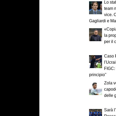
Lo staf
team m
vice. 
Gagliardi e M
«Copia
la pro
per il 
Caso P
l'Ucra
FIGC: 
principio"
Zola ve
capode
delle 
Sarà l