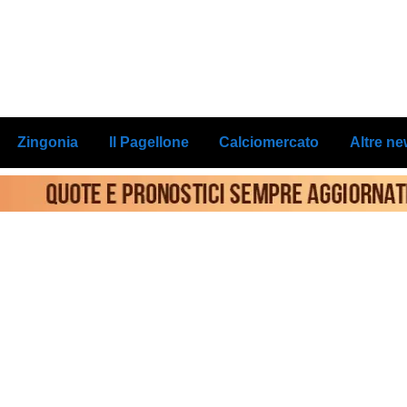
Zingonia
Il Pagellone
Calciomercato
Altre n