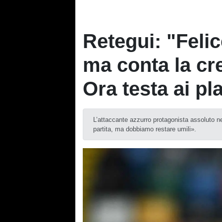
Retegui: "Felic
ma conta la cr
Ora testa ai pl
L’attaccante azzurro protagonista assoluto ne
partita, ma dobbiamo restare umili».