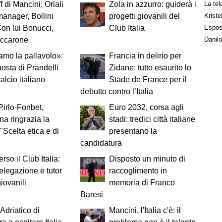
f di Mancini: Oriali
Zola in azzurro: guiderà i
Kriste
anager, Bollini
progetti giovanili del
Con lui Bonucci,
Club Italia
accarone
mo la pallavolo»:
Francia in delirio per
posta di Prandelli
Zidane: tutto esaurito lo
calcio italiano
Stade de France per il
debutto contro l’Italia
irlo-Fonbet,
Euro 2032, corsa agli
ina ringrazia la
stadi: tredici città italiane
"Scelta etica e di
presentano la
candidatura
rso il Club Italia:
Disposto un minuto di
legazione e tutor
raccoglimento in
giovanili
memoria di Franco
Baresi
’Adriatico di
Mancini, l'Italia c'è: il