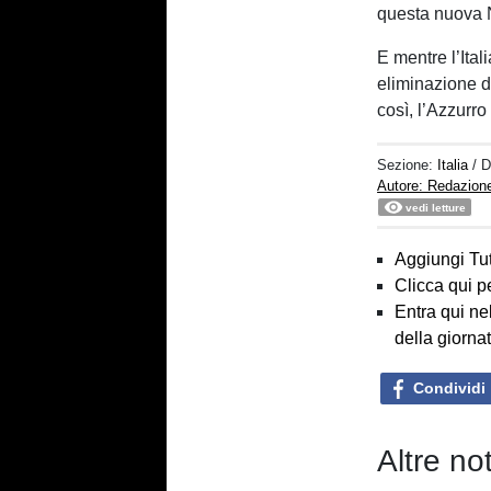
questa nuova 
E mentre l’Ita
eliminazione di
così, l’Azzurr
Sezione:
Italia
/ 
Autore: Redazion
vedi letture
Aggiungi Tut
Clicca qui p
Entra qui ne
della giorna
Condividi
Altre not