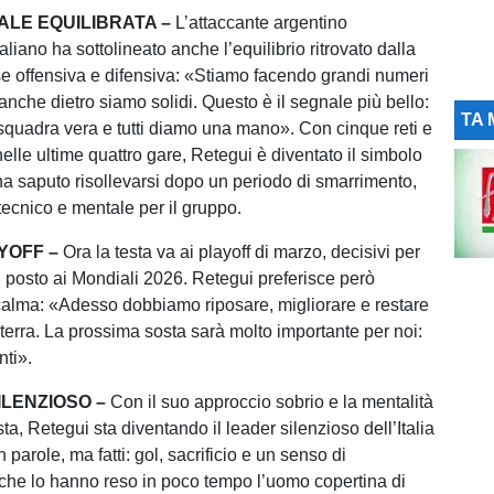
ALE EQUILIBRATA –
L’attaccante argentino
taliano ha sottolineato anche l’equilibrio ritrovato dalla
se offensiva e difensiva: «Stiamo facendo grandi numeri
anche dietro siamo solidi. Questo è il segnale più bello:
TA 
quadra vera e tutti diamo una mano». Con cinque reti e
nelle ultime quattro gare, Retegui è diventato il simbolo
 ha saputo risollevarsi dopo un periodo di smarrimento,
tecnico e mentale per il gruppo.
AYOFF –
Ora la testa va ai playoff di marzo, decisivi per
 posto ai Mondiali 2026. Retegui preferisce però
alma: «Adesso dobbiamo riposare, migliorare e restare
 terra. La prossima sosta sarà molto importante per noi:
nti».
ILENZIOSO –
Con il suo approccio sobrio e la mentalità
ta, Retegui sta diventando il leader silenzioso dell’Italia
 parole, ma fatti: gol, sacrificio e un senso di
he lo hanno reso in poco tempo l’uomo copertina di