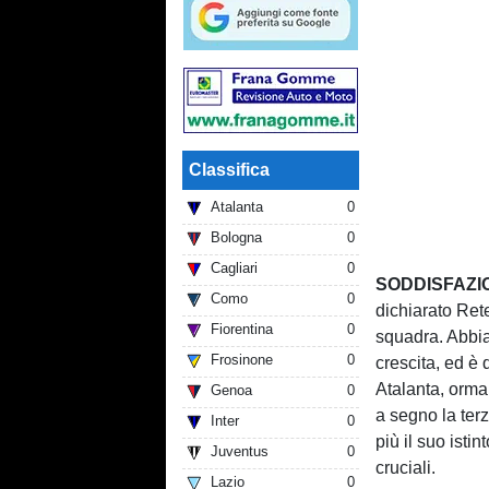
Classifica
Atalanta
0
Bologna
0
Cagliari
0
SODDISFAZI
Como
0
dichiarato Ret
Fiorentina
0
squadra. Abbia
Frosinone
0
crescita, ed è 
Atalanta, orma
Genoa
0
a segno la ter
Inter
0
più il suo isti
Juventus
0
cruciali.
Lazio
0