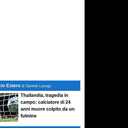
cio Estero
di Daniele Luongo
Thailandia, tragedia in
campo: calciatore di 24
anni muore colpito da un
fulmine