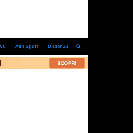
ews
Altri Sport
Under 23