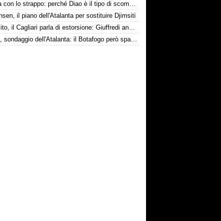
La tela con lo strappo: perché Diao è il tipo di scommessa che Giuntoli ama
nsen, il piano dell'Atalanta per sostituire Djimsiti
Esposito, il Cagliari parla di estorsione: Giuffredi annuncia denuncia
Danilo, sondaggio dell'Atalanta: il Botafogo però spara alto