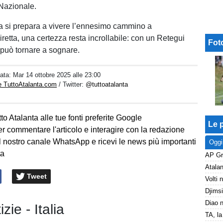
Nazionale.
lia si prepara a vivere l’ennesimo cammino a
retta, una certezza resta incrollabile: con un Retegui
Fot
o può tornare a sognare.
Data:
Mar 14 ottobre 2025 alle 23:00
e TuttoAtalanta.com
/ Twitter:
@tuttoatalanta
to Atalanta alle tue fonti preferite Google
Le p
er commentare l'articolo e interagire con la redazione
l nostro canale WhatsApp e ricevi le news più importanti
Oggi
ta
Tweet
izie - Italia