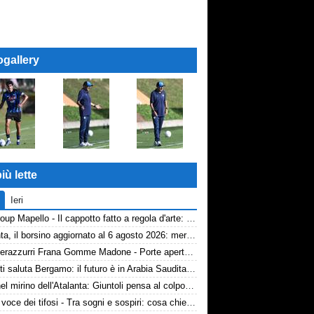
ogallery
iù lette
Ieri
AP Group Mapello - Il cappotto fatto a regola d'arte: qualità certificata ICMQ
Atalanta, il borsino aggiornato al 6 agosto 2026: mercato in entrata ancora in stand-by. Si lavora sulle cessioni
Volti nerazzurri Frana Gomme Madone - Porte aperte alla New Balance Arena: i volti dei tifosi della Dea
Djimsiti saluta Bergamo: il futuro è in Arabia Saudita! Tre milioni e firma biennale
Diao nel mirino dell'Atalanta: Giuntoli pensa al colpo dal Como
TA, la voce dei tifosi - Tra sogni e sospiri: cosa chiedono davvero i tifosi dell'Atalanta