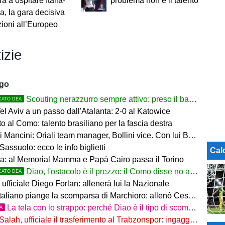
a a ospitare Italia-
problema non è il talento
a, la gara decisiva
zioni all’Europeo
izie
ago
Scouting nerazzurro sempre attivo: preso il baby difensore 2010 Levačić
CATO DEA
l Aviv a un passo dall'Atalanta: 2-0 al Katowice
 al Como: talento brasiliano per la fascia destra
ancini: Oriali team manager, Bollini vice. Con lui Bonucci, Gagliardi e Maccarone
Sassuolo: ecco le info biglietti
Cal
a: al Memorial Mamma e Papà Cairo passa il Torino
Diao, l'ostacolo è il prezzo: il Como disse no a 60 milioni
CATO DEA
ufficiale Diego Forlan: allenerà lui la Nazionale
italiano piange la scomparsa di Marchioro: allenò Cesena e Milan
La tela con lo strappo: perché Diao è il tipo di scommessa che Giuntoli ama
TA
Salah, ufficiale il trasferimento al Trabzonspor: ingaggio mostruoso