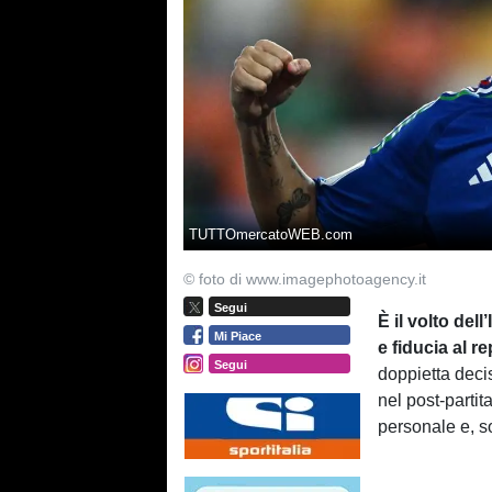
TUTTOmercatoWEB.com
© foto di www.imagephotoagency.it
Segui
È il volto del
Mi Piace
e fiducia al r
Segui
doppietta decis
nel post-parti
personale e, so