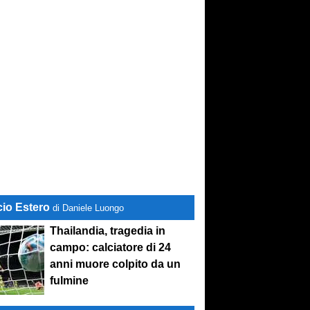
cio Estero
di Daniele Luongo
Thailandia, tragedia in
campo: calciatore di 24
anni muore colpito da un
fulmine