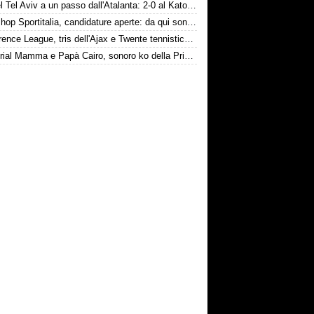
Hapoel Tel Aviv a un passo dall'Atalanta: 2-0 al Katowice
Workshop Sportitalia, candidature aperte: da qui sono passate firme di Serie A
Conference League, tris dell'Ajax e Twente tennistico con gol di Pjaca
Memorial Mamma e Papà Cairo, sonoro ko della Primavera contro il Toro