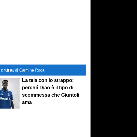
ertina
di Carmine Roca
La tela con lo strappo:
perché Diao è il tipo di
scommessa che Giuntoli
ama