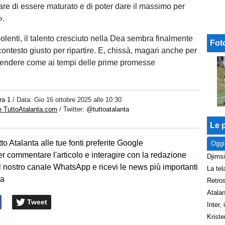
are di essere maturato e di poter dare il massimo per
».
olenti, il talento cresciuto nella Dea sembra finalmente
Fot
 contesto giusto per ripartire. E, chissà, magari anche per
rendere come ai tempi delle prime promesse
ra 1
/ Data:
Gio 16 ottobre 2025 alle 10:30
e TuttoAtalanta.com
/ Twitter:
@tuttoatalanta
Le p
to Atalanta alle tue fonti preferite Google
Oggi
er commentare l'articolo e interagire con la redazione
l nostro canale WhatsApp e ricevi le news più importanti
ta
Tweet
Kriste