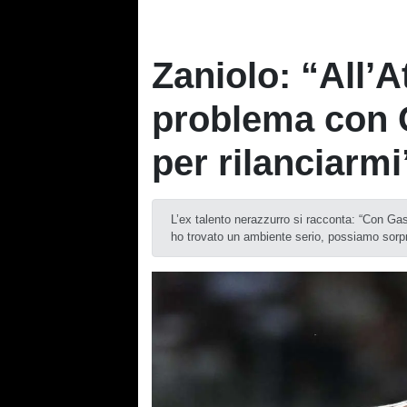
Zaniolo: “All’
problema con 
per rilanciarmi
L’ex talento nerazzurro si racconta: “Con Ga
ho trovato un ambiente serio, possiamo sorpre