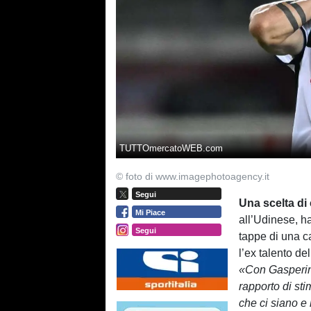
TUTTOmercatoWEB.com
© foto di www.imagephotoagency.it
Segui
Una scelta di
Mi Piace
all’Udinese, h
Segui
tappe di una ca
l’ex talento de
«Con Gasperini
rapporto di sti
che ci siano e 