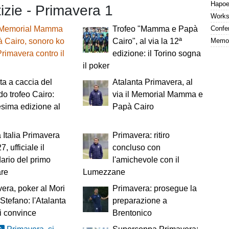
tizie - Primavera 1
Memorial Mamma
Trofeo "Mamma e Papà
 Cairo, sonoro ko
Cairo", al via la 12ª
Primavera contro il
edizione: il Torino sogna
il poker
ta a caccia del
Atalanta Primavera, al
o trofeo Cairo:
via il Memorial Mamma e
sima edizione al
Papà Cairo
Italia Primavera
Primavera: ritiro
, ufficiale il
concluso con
ario del primo
l'amichevole con il
are
Lumezzane
era, poker al Mori
Primavera: prosegue la
Stefano: l'Atalanta
preparazione a
i convince
Brentonico
A