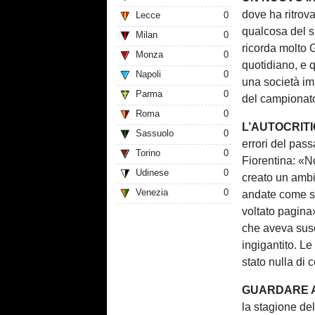
dove ha ritrova
Lecce
0
qualcosa del s
Milan
0
ricorda molto 
Monza
0
quotidiano, e 
Napoli
0
una società im
Parma
0
del campionat
Roma
0
L’AUTOCRITI
Sassuolo
0
errori del passa
Torino
0
Fiorentina: «N
Udinese
0
creato un ambi
Venezia
0
andate come sp
voltato pagina
che aveva susci
ingigantito. Le
stato nulla di 
GUARDARE A
la stagione del