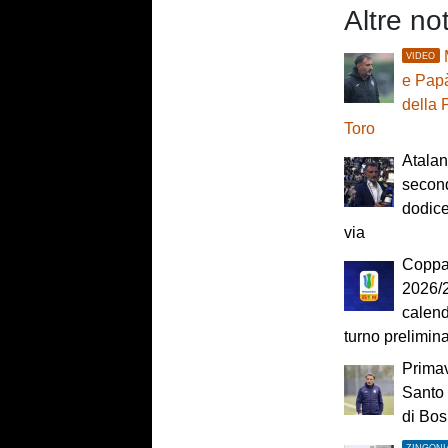
Altre no
VIDEO
e Papà
della 
Toro
Atalan
second
dodice
via
Coppa 
2026/27
calend
turno prelimin
Primav
Santo 
di Bos
ZINGONI