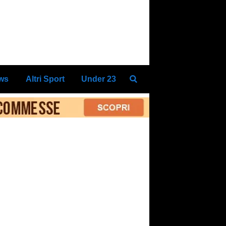
ews
Altri Sport
Under 23