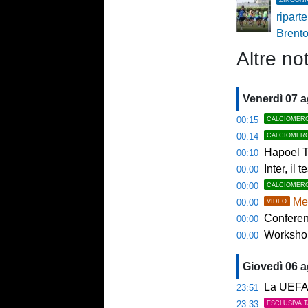
ripart
Brent
Altre not
Venerdì 07 
00:15
CALCIOMER
00:14
CALCIOMER
Hapoel Te
00:10
Inter, il 
00:00
00:00
CALCIOMER
Mem
00:00
VIDEO
Conference
00:00
Workshop Sp
00:00
Giovedì 06 
La UEFA n
23:51
23:33
ESCLUSIVA 