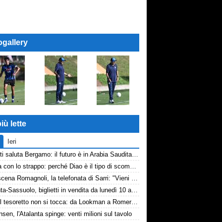
ogallery
iù lette
Ieri
Djimsiti saluta Bergamo: il futuro è in Arabia Saudita! Tre milioni e firma biennale
La tela con lo strappo: perché Diao è il tipo di scommessa che Giuntoli ama
Retroscena Romagnoli, la telefonata di Sarri: "Vieni con me a Bergamo"
Atalanta-Sassuolo, biglietti in vendita da lunedì 10 agosto
Inter, il tesoretto non si tocca: da Lookman a Romero, un anno di rinunce
nsen, l'Atalanta spinge: venti milioni sul tavolo