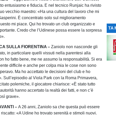
to entusiasmo e fiducia. E nel tecnico Runjaic ha rivisto
uo vecchio maestro: «Ha una cultura del lavoro che mi
Gasperini. È concentrato solo sul miglioramento
questo mi piace. Qui ho trovato un club organizzato e
TA 
portante. Credo che l’Udinese possa essere la sorpresa
o».
CA SULLA FIORENTINA –
Zaniolo non nasconde gli
to, in particolare quelli vissuti nella parentesi alla
on ho fatto bene, me ne assumo la responsabilità. Si era
ente difficile e anche per colpa mia le cose non sono
eravo. Ma ho accettato le decisioni del club e ho
». Sull’episodio al Viola Park con la Roma Primavera,
tato polemiche, il giocatore chiarisce: «È stato tutto
 autorità hanno accertato la realtà dei fatti, e non c’è
così grave».
VANTI –
A 26 anni, Zaniolo sa che questa può essere
 riscatto: «A Udine ho trovato serenità e stimoli nuovi.