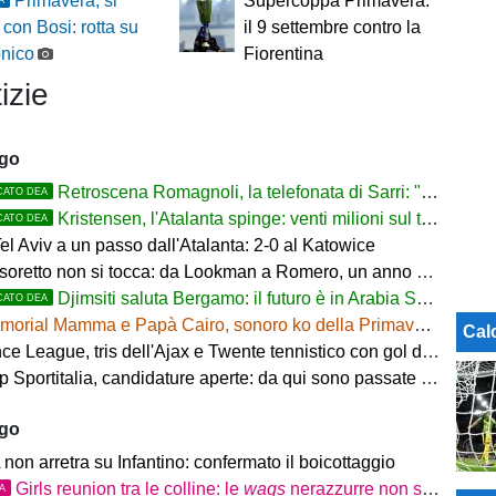
Primavera, si
Supercoppa Primavera:
e con Bosi: rotta su
il 9 settembre contro la
onico
Fiorentina
izie
ago
Retroscena Romagnoli, la telefonata di Sarri: "Vieni con me a Bergamo"
CATO DEA
Kristensen, l'Atalanta spinge: venti milioni sul tavolo
CATO DEA
l Aviv a un passo dall'Atalanta: 2-0 al Katowice
tesoretto non si tocca: da Lookman a Romero, un anno di rinunce
Djimsiti saluta Bergamo: il futuro è in Arabia Saudita! Tre milioni e firma biennale
CATO DEA
orial Mamma e Papà Cairo, sonoro ko della Primavera contro il Toro
Cal
 League, tris dell'Ajax e Twente tennistico con gol di Pjaca
ortitalia, candidature aperte: da qui sono passate firme di Serie A
ago
on arretra su Infantino: confermato il boicottaggio
Girls reunion tra le colline: le
wags
nerazzurre non si perdono di vista
TA