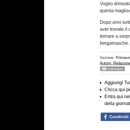
Voglio dimostr
questa maglia
Dopo anni turb
aver trovato il
tornare a sorp
bergamasche.
Sezione:
Primave
Autore: Redazion
vedi letture
Aggiungi Tut
Clicca qui p
Entra qui ne
della giorna
Condividi