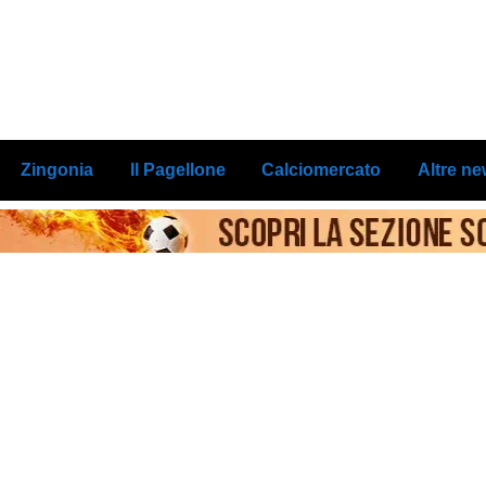
Zingonia
Il Pagellone
Calciomercato
Altre n