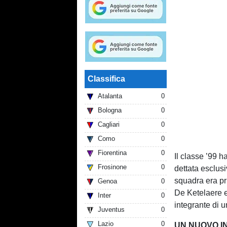
Classifica
Atalanta
0
Bologna
0
Cagliari
0
Como
0
Fiorentina
0
Il classe ’99 h
Frosinone
0
dettata esclus
squadra era pr
Genoa
0
De Ketelaere e
Inter
0
integrante di u
Juventus
0
Lazio
0
UN NUOVO IN