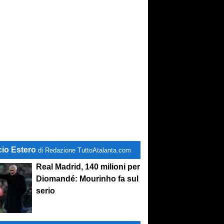
cio Estero
di Redazione TuttoAtalanta.com
Real Madrid, 140 milioni per
Diomandé: Mourinho fa sul
serio