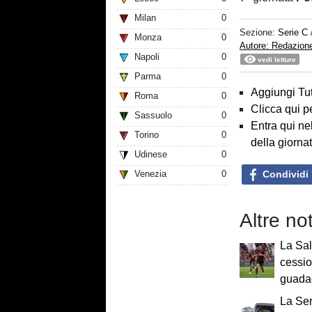
Milan
0
Sezione:
Serie C
Monza
0
Autore: Redazion
Napoli
0
vedi letture
Parma
0
Aggiungi Tut
Roma
0
Clicca qui p
Sassuolo
0
Entra qui ne
Torino
0
della giorna
Udinese
0
Condividi
Venezia
0
Altre no
La Sal
cessio
guada
La Ser