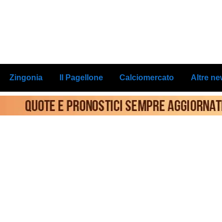
Zingonia
Il Pagellone
Calciomercato
Altre n