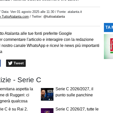
/ Data:
Ven 01 agosto 2025 alle 11:30
/ Fonte: atalanta.it
e TuttoAtalanta.com
/ Twitter:
@tuttoatalanta
TA 
to Atalanta alle tue fonti preferite Google
er commentare l'articolo e interagire con la redazione
l nostro canale WhatsApp e ricevi le news più importanti
ta
Tweet
tizie - Serie C
ernitana aspetta la
Serie C 2026/2027, il
ne di Ruggeri: ci
punto sulle panchine
gnerà qualcosa
ie C è su Rai 2.
Serie C 2026/27, tutte le