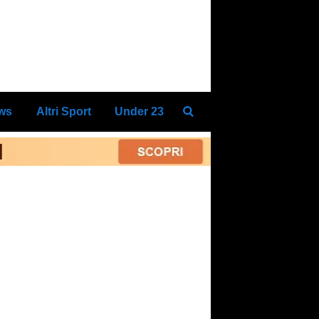
ews
Altri Sport
Under 23