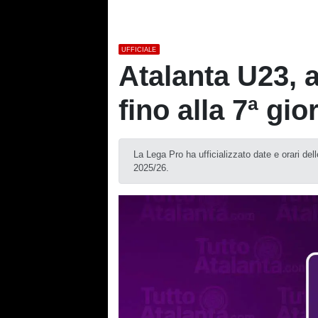
UFFICIALE
Atalanta U23, a
fino alla 7ª gio
La Lega Pro ha ufficializzato date e orari del
2025/26.