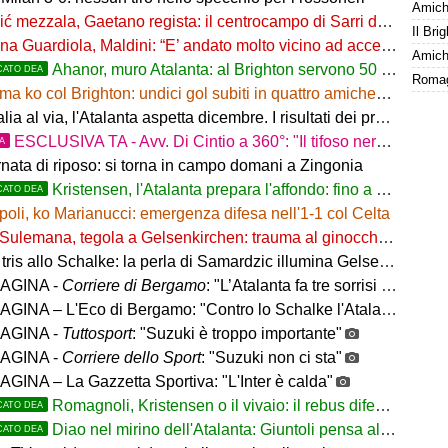
Amiche
 mezzala, Gaetano regista: il centrocampo di Sarri decolla
a Guardiola, Maldini: “E’ andato molto vicino ad accettare”
Amiche
Ahanor, muro Atalanta: al Brighton servono 50 milioni
CATO DEA
a ko col Brighton: undici gol subiti in quattro amichevoli
l via, l'Atalanta aspetta dicembre. I risultati dei preliminari, Vicenza subito fuori
ESCLUSIVA TA - Avv. Di Cintio a 360°: "Il tifoso nerazzurro non può sentirsi trattato come un
TA
rnata di riposo: si torna in campo domani a Zingonia
Kristensen, l'Atalanta prepara l'affondo: fino a 25 milioni
CATO DEA
oli, ko Marianucci: emergenza difesa nell'1-1 col Celta
Sulemana, tegola a Gelsenkirchen: trauma al ginocchio sinistro
tris allo Schalke: la perla di Samardzic illumina Gelsenkirchen
AGINA -
Corriere di Bergamo
: "L’Atalanta fa tre sorrisi in Germania, ora il mercato"
NA – L'Eco di Bergamo: "Contro lo Schalke l'Atalanta vince 3-0"
AGINA -
Tuttosport
: "Suzuki è troppo importante"
AGINA -
Corriere dello Sport
: "Suzuki non ci sta"
GINA – La Gazzetta Sportiva: "L'Inter è calda"
Romagnoli, Kristensen o il vivaio: il rebus difesa dell'Atalanta
CATO DEA
Diao nel mirino dell'Atalanta: Giuntoli pensa al colpo dal Como
CATO DEA