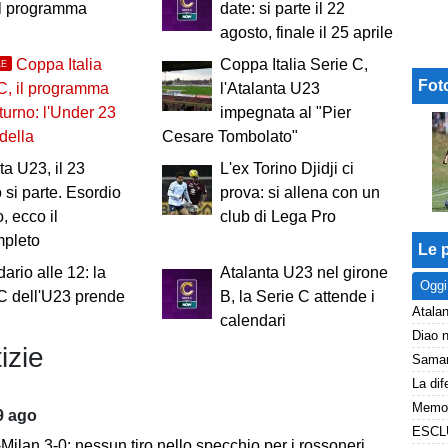
il programma
date: si parte il 22
agosto, finale il 25 aprile
Coppa Italia
Coppa Italia Serie C,
LE
Fot
C, il programma
l'Atalanta U23
 turno: l'Under 23
impegnata al "Pier
della
Cesare Tombolato"
ta U23, il 23
L'ex Torino Djidji ci
 si parte. Esordio
prova: si allena con un
, ecco il
club di Lega Pro
mpleto
Le p
ario alle 12: la
Atalanta U23 nel girone
Oggi
C dell'U23 prende
B, la Serie C attende i
Atalan
calendari
izie
9 ago
ilan 3-0: nessun tiro nello specchio per i rossoneri