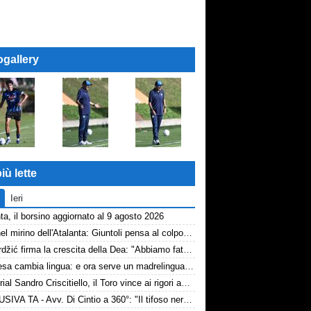
ogallery
iù lette
Ieri
ta, il borsino aggiornato al 9 agosto 2026
Diao nel mirino dell'Atalanta: Giuntoli pensa al colpo dal Como
Samardžić firma la crescita della Dea: "Abbiamo fatto vedere cosa possiamo fare"
La difesa cambia lingua: e ora serve un madrelingua della zona
Memorial Sandro Criscitiello, il Toro vince ai rigori ad Avellino
ESCLUSIVA TA - Avv. Di Cintio a 360°: "Il tifoso nerazzurro non può sentirsi trattato come un bancomat! Diamo tempo a Sarri, su Samardžić..."