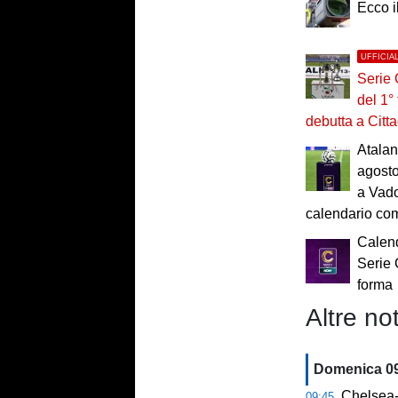
Ecco 
UFFICIA
Serie 
del 1°
debutta a Citta
Atalan
agosto
a Vado
calendario co
Calend
Serie 
forma
Altre not
Domenica 0
Chelsea-M
09:45