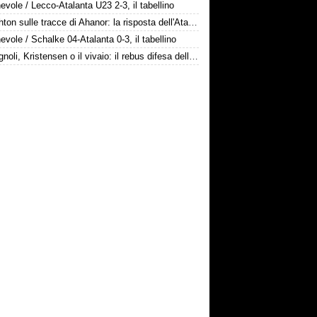
vole / Lecco-Atalanta U23 2-3, il tabellino
Il Brighton sulle tracce di Ahanor: la risposta dell'Atalanta
vole / Schalke 04-Atalanta 0-3, il tabellino
Romagnoli, Kristensen o il vivaio: il rebus difesa dell'Atalanta
bancomat
! Diamo tempo a Sarri,