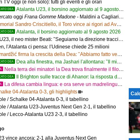
in TV oggi (e non solo): tutti gli eventi e gli orari
Atalanta U23, il borsino aggiornato al 9 agosto 2026. Cantiere aperto per Beati
CATO DEA
rcato oggi
Frana Gomme Madone
- Maldini a Cagliari e Lukaku saluta il Napoli. L'Inter frena su Romero e Diaby
orial Sandro Criscitiello, il Toro vince ai rigori ad Avellino
Atalanta, il borsino aggiornato al 9 agosto 2026
CATO DEA
, il neo mister Beati: "Seguiamo la direzione tracciata dalla Prima Squadra"
n, l'Atalanta ci pensa: l'Udinese chiede 25 milioni
rdžić firma la crescita della Dea: "Abbiamo fatto vedere cosa possiamo fare"
Dea alla finestra, ma Jashari l'allontana: "Il mio cuore è sempre stato rossonero"
CATO DEA
Nella terra dei minatori la Dea trova finalmente il filone
TA
Il Brighton sulle tracce di Ahanor: la risposta dell'Atalanta
CATO DEA
La difesa cambia lingua: e ora serve un madrelingua della zona
TA
alke 04-Atalanta 0-3, gli highlights
Cal
e / Schalke 04-Atalanta 0-3, il tabellino
e / Atalanta U23-Juventus Next Gen 2-1, il tabellino
e / Lecco-Atalanta U23 2-3, il tabellino
go
23 vince ancora: 2-1 alla Juventus Next Gen