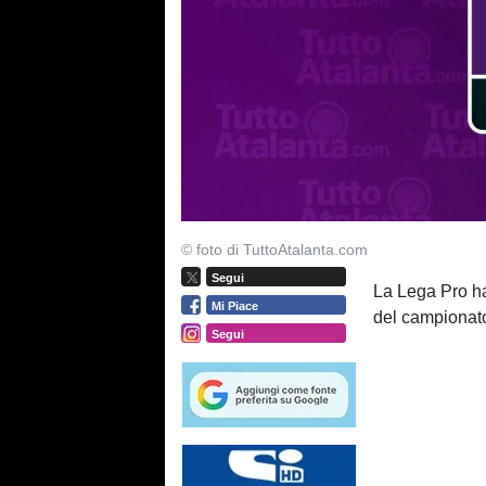
© foto di TuttoAtalanta.com
Segui
La Lega Pro ha 
Mi Piace
del campionato
Segui