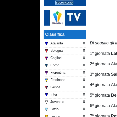
Classifica
Di seguito gli
Atalanta
0
Bologna
0
1ª giornata
La
Cagliari
0
2ª giornata At
Como
0
Fiorentina
0
3ª giornata
Sa
Frosinone
0
4ª giornata At
Genoa
0
Inter
0
5ª giornata
Be
Juventus
0
6ª giornata At
Lazio
0
7ª giornata
Po
Lecce
0