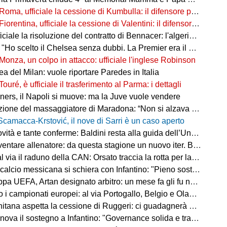
Roma, ufficiale la cessione di Kumbulla: il difensore passa al Rayo Vallecano
Fiorentina, ufficiale la cessione di Valentini: il difensore passa al Deportivo Alavés
ale la risoluzione del contratto di Bennacer: l'algerino saluta dopo sette anni
"Ho scelto il Chelsea senza dubbi. La Premier era il mio sogno"
Monza, un colpo in attacco: ufficiale l'inglese Robinson
a del Milan: vuole riportare Paredes in Italia
Touré, è ufficiale il trasferimento al Parma: i dettagli
ers, il Napoli si muove: ma la Juve vuole vendere
ne del massaggiatore di Maradona: “Non si alzava dal letto, ero preoccupato”
Scamacca-Krstović, il nove di Sarri è un caso aperto
tà e tante conferme: Baldini resta alla guida dell’Under 21
e allenatore: da questa stagione un nuovo iter. Beretta: “Un percorso più organico”
via il raduno della CAN: Orsato traccia la rotta per la nuova stagione
io messicana si schiera con Infantino: "Pieno sostegno alla sua leadership"
FA, Artan designato arbitro: un mese fa gli fu negato l'ingresso negli Stati Uniti
 i campionati europei: al via Portogallo, Belgio e Olanda
tana aspetta la cessione di Ruggeri: ci guadagnerà qualcosa
ova il sostegno a Infantino: "Governance solida e trasparente"