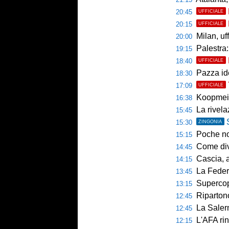
20:45
UFFICIALE
20:15
UFFICIALE
Milan, uffici
20:00
Palestra: 
19:15
18:40
UFFICIALE
Pazza ide
18:30
17:09
UFFICIALE
Koopmein
16:38
La rivelazio
15:45
15:30
ZINGONIA
Poche novi
15:15
Come diventar
14:45
Cascia, al 
14:15
La Federcalc
13:45
Supercoppa UE
13:15
Ripartono
12:45
La Salerni
12:45
L'AFA rinn
12:15