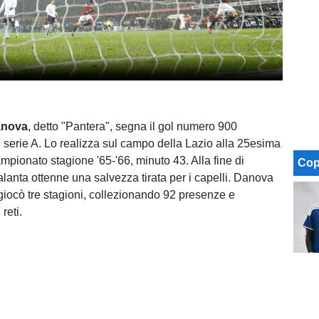
anova
, detto "Pantera", segna il gol numero 900
n serie A. Lo realizza sul campo della Lazio alla 25esima
mpionato stagione '65-'66, minuto 43. Alla fine di
Cop
alanta ottenne una salvezza tirata per i capelli. Danova
 giocò tre stagioni, collezionando 92 presenze e
reti.