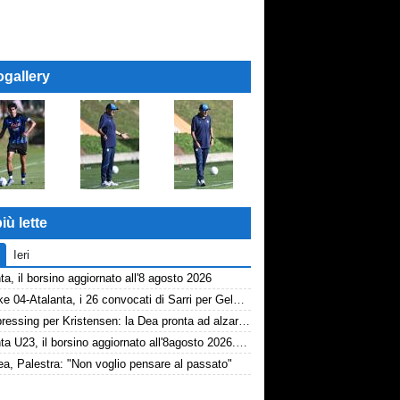
ogallery
iù lette
Ieri
ta, il borsino aggiornato all'8 agosto 2026
Schalke 04-Atalanta, i 26 convocati di Sarri per Gelsenkirchen
Dea, pressing per Kristensen: la Dea pronta ad alzare l'offerta all'Udinese
Atalanta U23, il borsino aggiornato all'8agosto 2026. Cantiere aperto per Beati
a, Palestra: "Non voglio pensare al passato"