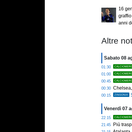
16 gen
graffio
anni d
Altre not
Sabato 08 a
01:30
CALCIOMER
01:00
CALCIOMER
00:45
CALCIOMER
Chelsea,
00:30
00:15
ZINGONIA
Venerdì 07 
22:15
CALCIOMER
Più trasp
21:45
Atalanta,
21:15