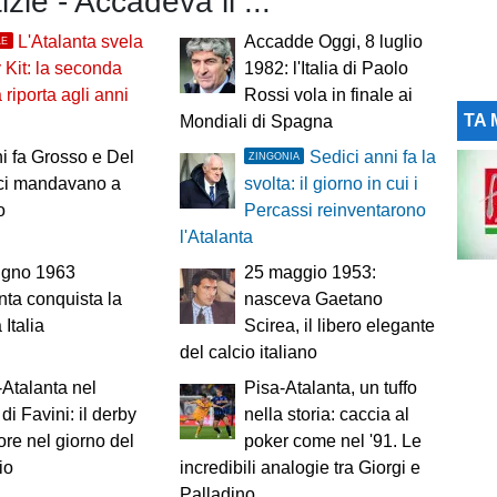
izie - Accadeva il ...
L'Atalanta svela
Accadde Oggi, 8 luglio
LE
 Kit: la seconda
1982: l'Italia di Paolo
 riporta agli anni
Rossi vola in finale ai
TA 
Mondiali di Spagna
i fa Grosso e Del
Sedici anni fa la
ZINGONIA
 ci mandavano a
svolta: il giorno in cui i
o
Percassi reinventarono
l'Atalanta
iugno 1963
25 maggio 1953:
anta conquista la
nasceva Gaetano
Italia
Scirea, il libero elegante
del calcio italiano
Atalanta nel
Pisa-Atalanta, un tuffo
di Favini: il derby
nella storia: caccia al
ore nel giorno del
poker come nel '91. Le
io
incredibili analogie tra Giorgi e
Palladino