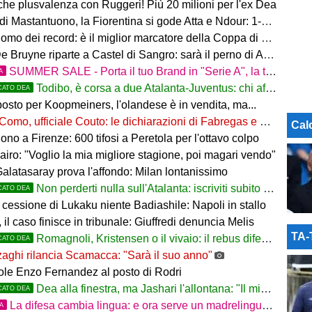
 che plusvalenza con Ruggeri! Più 20 milioni per l'ex Dea
i Mastantuono, la Fiorentina si gode Atta e Ndour: 1-1 col Deportivo
omo dei record: è il miglior marcatore della Coppa di Lega
 Bruyne riparte a Castel di Sangro: sarà il perno di Allegri
SUMMER SALE - Porta il tuo Brand in "Serie A", la tua azienda e professione titolare nel cuore dell'Atalanta
A
Todibo, è corsa a due Atalanta-Juventus: chi affonderà il colpo?
CATO DEA
osto per Koopmeiners, l'olandese è in vendita, ma...
Como, ufficiale Couto: le dichiarazioni di Fabregas e del brasiliano
Cal
no a Firenze: 600 tifosi a Peretola per l'ottavo colpo
airo: "Voglio la mia migliore stagione, poi magari vendo"
Galatasaray prova l'affondo: Milan lontanissimo
Non perderti nulla sull'Atalanta: iscriviti subito al nostro canale WhatsApp!
CATO DEA
cessione di Lukaku niente Badiashile: Napoli in stallo
 il caso finisce in tribunale: Giuffredi denuncia Melis
TA
Romagnoli, Kristensen o il vivaio: il rebus difesa dell'Atalanta
CATO DEA
aghi rilancia Scamacca: "Sarà il suo anno"
uole Enzo Fernandez al posto di Rodri
Dea alla finestra, ma Jashari l'allontana: "Il mio cuore è sempre stato rossonero"
CATO DEA
La difesa cambia lingua: e ora serve un madrelingua della zona
TA