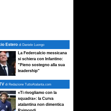
cio Estero
di Daniele Luongo
La Federcalcio messicana
si schiera con Infantino:
"Pieno sostegno alla sua
leadership"
-TV
di Redazione TuttoAtalanta.com
«Ti rivogliamo con la
squadra»: la Curva
atalantina non dimentica
Raimondi