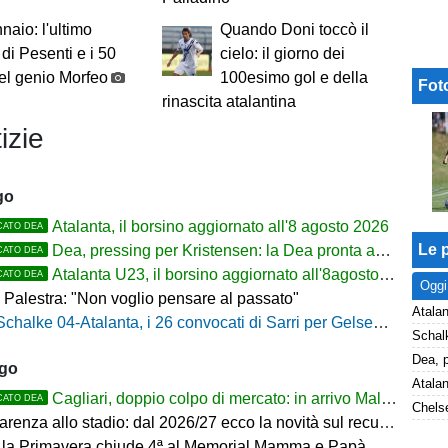
naio: l'ultimo
Quando Doni toccò il
 di Pesenti e i 50
cielo: il giorno dei
el genio Morfeo
100esimo gol e della
Fot
rinascita atalantina
izie
go
Atalanta, il borsino aggiornato all'8 agosto 2026
CATO DEA
Le p
Dea, pressing per Kristensen: la Dea pronta ad alzare l'offerta all'Udinese
CATO DEA
Atalanta U23, il borsino aggiornato all'8agosto 2026. Cantiere aperto per Beati
CATO DEA
Oggi
 Palestra: "Non voglio pensare al passato"
Atalan
Schalke 04-Atalanta, i 26 convocati di Sarri per Gelsenkirchen
ago
Cagliari, doppio colpo di mercato: in arrivo Maldini e Kevin Carlos
CATO DEA
Chelse
arenza allo stadio: dal 2026/27 ecco la novità sul recupero
 la Primavera chiude 4ª al Memorial Mamma e Papà Cairo