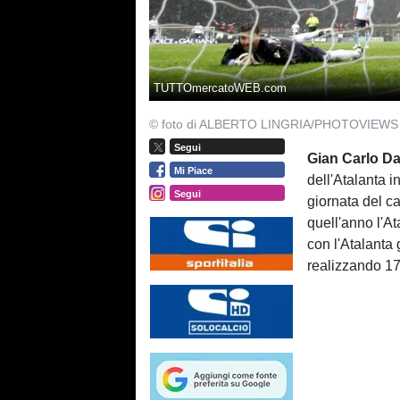
TUTTOmercatoWEB.com
© foto di ALBERTO LINGRIA/PHOTOVIEWS
Segui
Gian Carlo D
Mi Piace
dell'Atalanta i
Segui
giornata del ca
quell'anno l'At
con l'Atalanta
realizzando 17 