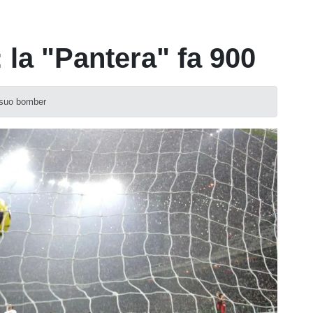
 la "Pantera" fa 900
l suo bomber