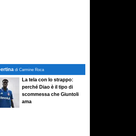
ertina
di Carmine Roca
La tela con lo strappo:
perché Diao è il tipo di
scommessa che Giuntoli
ama