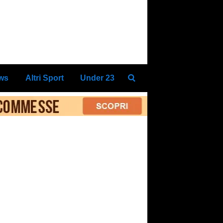
ews
Altri Sport
Under 23