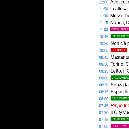
Atletico,
12:00
In attesa d
11:50
Messi, l'u
11:30
Napoli, De
11:15
11:00
ESCLUSIVA T
10:45
CALCIOMER
Non c'è p
10:20
10:00
UFFICIALE
Mastantuo
09:45
Torino, C
09:30
Leão, il 
09:15
09:00
CALCIOMER
Senza la 
08:30
Esposito,
08:15
08:00
CALCIOMER
Pippo
Inz
07:45
Il City v
07:30
07:15
CALCIOMER
07:00
ESCLUSIVA 