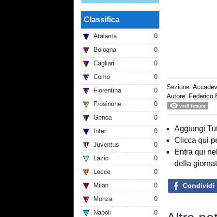
Classifica
Atalanta
0
Bologna
0
Cagliari
0
Como
0
Sezione:
Accadeva
Fiorentina
0
Autore: Federico B
Frosinone
0
vedi letture
Genoa
0
Aggiungi Tut
Inter
0
Clicca qui p
Juventus
0
Entra qui ne
Lazio
0
della giorna
Lecce
0
Condividi
Milan
0
Monza
0
Napoli
0