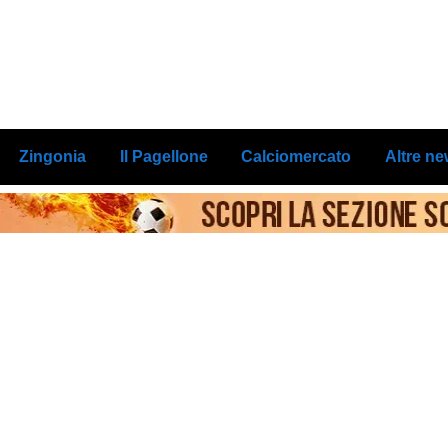
Zingonia
Il Pagellone
Calciomercato
Altre n