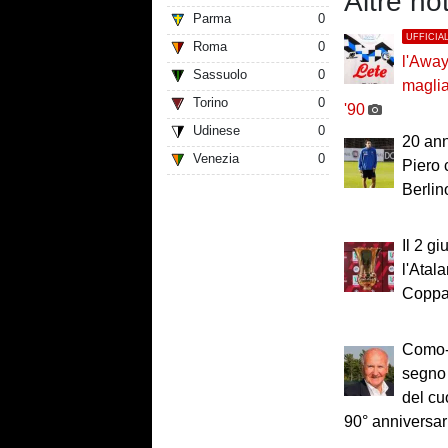
Altre not
Parma
0
UFFICIA
Roma
0
l'Away
Sassuolo
0
maglia
Torino
0
'90
Udinese
0
20 ann
Venezia
0
Piero
Berlin
Il 2 g
l'Atal
Coppa 
Como-
segno 
del cu
90° anniversar