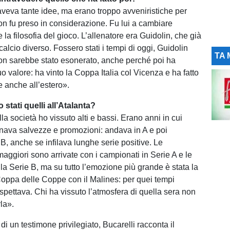
aveva tante idee, ma erano troppo avveniristiche per
on fu preso in considerazione. Fu lui a cambiare
a filosofia del gioco. L’allenatore era Guidolin, che già
lcio diverso. Fossero stati i tempi di oggi, Guidolin
TA 
on sarebbe stato esonerato, anche perché poi ha
uo valore: ha vinto la Coppa Italia col Vicenza e ha fatto
 anche all’estero».
stati quelli all’Atalanta?
lla società ho vissuto alti e bassi. Erano anni in cui
ernava salvezze e promozioni: andava in A e poi
B, anche se infilava lunghe serie positive. Le
aggiori sono arrivate con i campionati in Serie A e le
la Serie B, ma su tutto l’emozione più grande è stata la
Coppa delle Coppe con il Malines: per quei tempi
spettava. Chi ha vissuto l’atmosfera di quella sera non
la».
 di un testimone privilegiato, Bucarelli racconta il