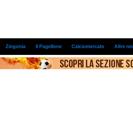
Zingonia
Il Pagellone
Calciomercato
Altre n