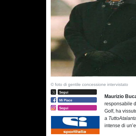
© foto di gentile concessione intervistato
Segui
Maurizio Buca
Mi Piace
responsabile d
Segui
Golf, ha vissut
a
TuttoAtalant
intense di un’