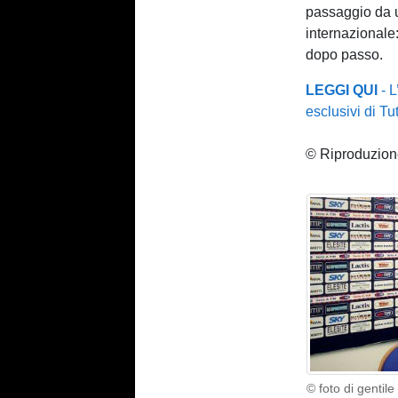
passaggio da u
internazionale
dopo passo.
LEGGI QUI
- L
esclusivi di T
© Riproduzione
© foto di gentil