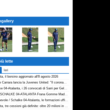
ogallery
iù lette
Ieri
ta, il borsino aggiornato all'8 agosto 2026
Davide Carrara lancia la Juvenes United: "Il coronamento di un progetto, nove ragazzi del 2007 in prima squadra"
Schalke 04-Atalanta, i 26 convocati di Sarri per Gelsenkirchen
Rivivi SCHALKE 04-ATALANTA Frana Gomme Madone, 0-3
Amichevole / Schalke 04-Atalanta, le formazioni ufficiali
Atalanta, tre cessioni già definite: oltre 20 milioni in arrivo. Ora il focus è su Diao