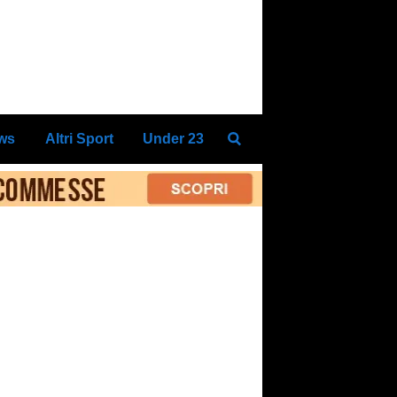
ews
Altri Sport
Under 23