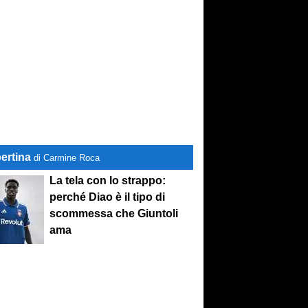
ertina
di Carmine Roca
La tela con lo strappo:
perché Diao è il tipo di
scommessa che Giuntoli
ama