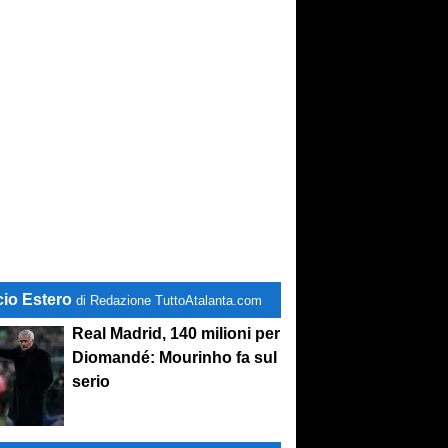
cio Estero
di Redazione TuttoAtalanta.com
Real Madrid, 140 milioni per
Diomandé: Mourinho fa sul
serio