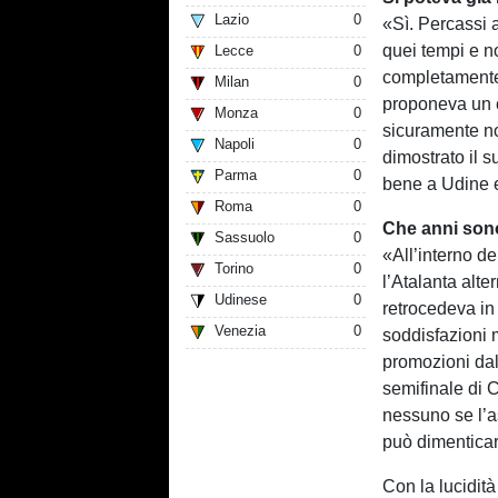
Lazio
0
«Sì. Percassi 
quei tempi e n
Lecce
0
completamente l
Milan
0
proponeva un ca
Monza
0
sicuramente n
Napoli
0
dimostrato il s
Parma
0
bene a Udine e
Roma
0
Che anni sono 
Sassuolo
0
«All’interno de
Torino
0
l’Atalanta alt
Udinese
0
retrocedeva in 
Venezia
0
soddisfazioni m
promozioni dal
semifinale di 
nessuno se l’a
può dimenticar
Con la lucidità