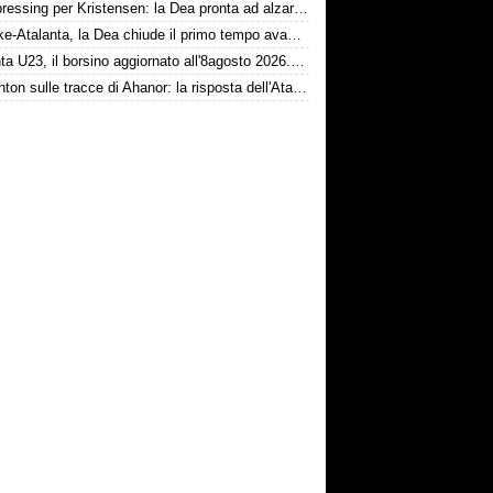
Dea, pressing per Kristensen: la Dea pronta ad alzare l'offerta all'Udinese
Schalke-Atalanta, la Dea chiude il primo tempo avanti 2-0
Atalanta U23, il borsino aggiornato all'8agosto 2026. Cantiere aperto per Beati
Il Brighton sulle tracce di Ahanor: la risposta dell'Atalanta