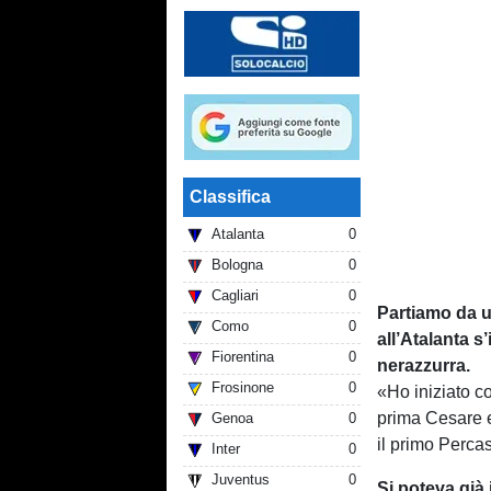
Classifica
Atalanta
0
Bologna
0
Cagliari
0
Partiamo da un
Como
0
all’Atalanta s’
Fiorentina
0
nerazzurra.
Frosinone
0
«Ho iniziato co
prima Cesare e
Genoa
0
il primo Perca
Inter
0
Juventus
0
Si poteva già 