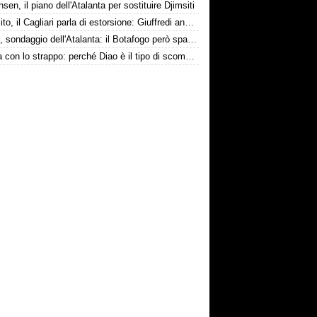
nsen, il piano dell'Atalanta per sostituire Djimsiti
Esposito, il Cagliari parla di estorsione: Giuffredi annuncia denuncia
Danilo, sondaggio dell'Atalanta: il Botafogo però spara alto
La tela con lo strappo: perché Diao è il tipo di scommessa che Giuntoli ama