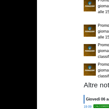
Promo
giorna
alle 1
Promo
giorna
alle 1
Promo
giornat
classi
Promo
giornat
classi
Altre not
Giovedì 06 
19:09
CALCIOMER