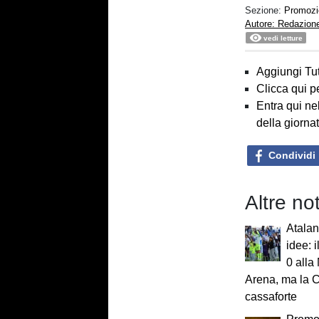
Sezione:
Promozi
Autore: Redazion
vedi letture
Aggiungi Tut
Clicca qui p
Entra qui ne
della giorna
Condividi
Altre no
Atalan
idee: 
0 all
Arena, ma la C
cassaforte