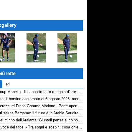
ogallery
iù lette
Ieri
AP Group Mapello - Il cappotto fatto a regola d'arte: qualità certificata ICMQ
Atalanta, il borsino aggiornato al 6 agosto 2026: mercato in entrata ancora in stand-by. Si lavora sulle cessioni
Volti nerazzurri Frana Gomme Madone - Porte aperte alla New Balance Arena: i volti dei tifosi della Dea
Djimsiti saluta Bergamo: il futuro è in Arabia Saudita! Tre milioni e firma biennale
Diao nel mirino dell'Atalanta: Giuntoli pensa al colpo dal Como
TA, la voce dei tifosi - Tra sogni e sospiri: cosa chiedono davvero i tifosi dell'Atalanta