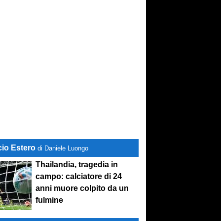
cio Estero
di Daniele Luongo
Thailandia, tragedia in
campo: calciatore di 24
anni muore colpito da un
fulmine