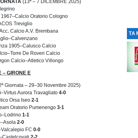
IORNATA
(13ª – 7 DICEMBRE 2025)
legrino
e 1967–Calcio Oratorio Cologno
ACOS Treviglio
Acc. Calcio A.V. Brembana
TA 
oglio–Calvenzano
nza 1905–Calusco Calcio
cio–Torre De Roveri Calcio
gon Calcio–Atletico Villongo
 – GIRONE E
2ª Giornata – 29–30 Novembre 2025)
i–Virtus Aurora Travagliato
4-0
tico Orsa Iseo
2-1
Team Oratorio Pumenengo
3-1
io–Lodrino
1-1
o–Asola
2-0
–Valcalepio FC
0-0
–Castelcovati
2-2