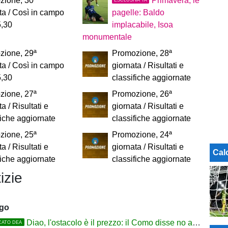
zione, 30ª
Primavera, le
ta / Così in campo
pagelle: Baldo
5,30
implacabile, Isoa
monumentale
zione, 29ª
Promozione, 28ª
ta / Così in campo
giornata / Risultati e
5,30
classifiche aggiornate
zione, 27ª
Promozione, 26ª
a / Risultati e
giornata / Risultati e
fiche aggiornate
classifiche aggiornate
zione, 25ª
Promozione, 24ª
a / Risultati e
giornata / Risultati e
Cal
fiche aggiornate
classifiche aggiornate
izie
ago
Diao, l'ostacolo è il prezzo: il Como disse no a 60 milioni
CATO DEA