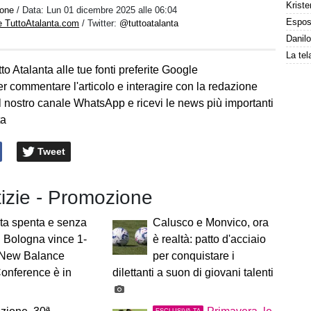
Kriste
one
/ Data:
Lun 01 dicembre 2025 alle 06:04
e TuttoAtalanta.com
/ Twitter:
@tuttoatalanta
to Atalanta alle tue fonti preferite Google
er commentare l'articolo e interagire con la redazione
l nostro canale WhatsApp e ricevi le news più importanti
ta
Tweet
tizie - Promozione
ta spenta e senza
Calusco e Monvico, ora
il Bologna vince 1-
è realtà: patto d'acciaio
a New Balance
per conquistare i
onference è in
dilettanti a suon di giovani talenti
ESCLUSIVA TA