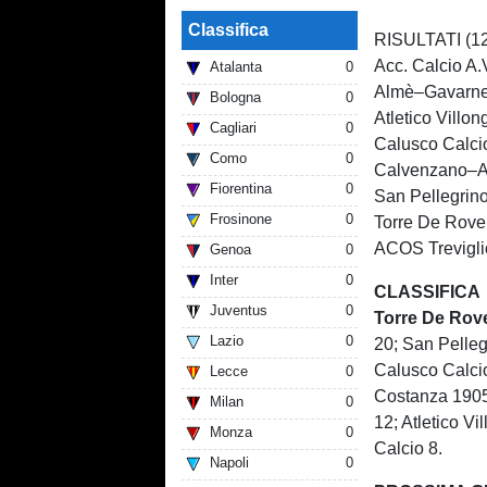
Classifica
RISULTATI (12
Acc. Calcio A
Atalanta
0
Almè–Gavarne
Bologna
0
Atletico Villo
Cagliari
0
Calusco Calci
Como
0
Calvenzano–A
Fiorentina
0
San Pellegrin
Frosinone
0
Torre De Rove
ACOS Trevigl
Genoa
0
Inter
0
CLASSIFICA
Juventus
0
Torre De Rove
Lazio
0
20; San Pelleg
Calusco Calcio
Lecce
0
Costanza 1905
Milan
0
12; Atletico V
Monza
0
Calcio 8.
Napoli
0