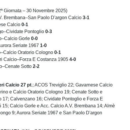
ª Giornata – 30 Novembre 2025)
.V. Brembana–San Paolo D'argon Calcio
3-1
se Calcio
0-1
ngo–Cividate Pontoglio
0-3
o–Calcio Gorle
0-0
urora Seriate 1967
1-0
o–Calcio Oratorio Cologno
0-1
ri Calcio–Forza E Costanza 1905
4-0
io–Cenate Sotto
2-2
ri Calcio 27 pt
.; ACOS Treviglio 22; Gavarnese Calcio
rino e Calcio Oratorio Cologno 19; Cenate Sotto e
 17; Calvenzano 16; Cividate Pontoglio e Forza E
 15; Calcio Gorle e Acc. Calcio A.V. Brembana 14; Almè
illongo 9; Aurora Seriate 1967 e San Paolo D'argon