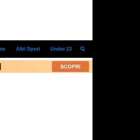
ews
Altri Sport
Under 23