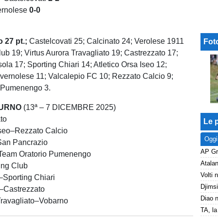
rnolese
0-0
 27 pt.;
Castelcovati 25; Calcinato 24; Verolese 1911
Fot
lub 19; Virtus Aurora Travagliato 19; Castrezzato 17;
ola 17; Sporting Chiari 14; Atletico Orsa Iseo 12;
vernolese 11; Valcalepio FC 10; Rezzato Calcio 9;
o Pumenengo 3.
TURNO
(13ª – 7 DICEMBRE 2025)
to
Le p
Iseo–Rezzato Calcio
Oggi
San Pancrazio
Team Oratorio Pumenengo
ing Club
–Sporting Chiari
–Castrezzato
Travagliato–Vobarno