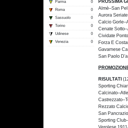
PROSSIMA G
Parma
0
Almè–San Pel
Roma
0
Aurora Seriat
Sassuolo
0
Calcio Gorle–
Torino
0
Cenate Sotto–
Udinese
0
Cividate Pont
Venezia
0
Forza E Costa
Gavarnese Cal
San Paolo D'ar
PROMOZIONE
RISULTATI
(1
Sporting Chiar
Calcinato–Atle
Castrezzato–
Rezzato Calc
San Pancrazi
Sporting Club
Verolese 1911