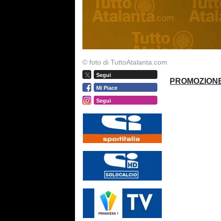
© foto di TuttoAtalanta.com
Segui
PROMOZIONE
Mi Piace
Segui