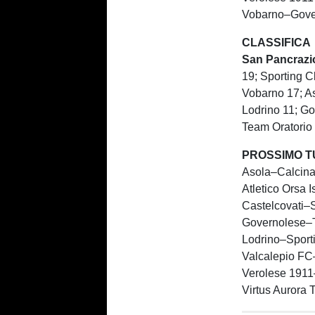
Vobarno–Gove
CLASSIFICA
San Pancrazio
19; Sporting C
Vobarno 17; As
Lodrino 11; Go
Team Oratori
PROSSIMO 
Asola–Calcina
Atletico Orsa 
Castelcovati–
Governolese–
Lodrino–Sport
Valcalepio FC
Verolese 1911
Virtus Aurora 