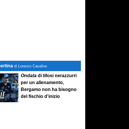
ertina
di Lorenzo Casalino
Ondata
di tifosi nerazzurri
per un allenamento,
Bergamo non ha bisogno
del fischio d'inizio