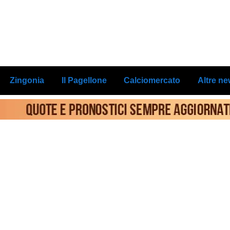
Zingonia
Il Pagellone
Calciomercato
Altre n