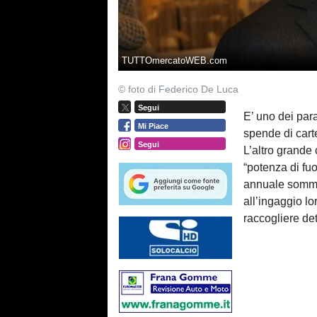
TUTTOmercatoWEB.com
© foto di Federico De Luca
Segui
E’ uno dei para
Mi Piace
spende di carte
Segui
L’altro grande 
“potenza di fu
annuale somma
all’ingaggio lo
raccogliere det