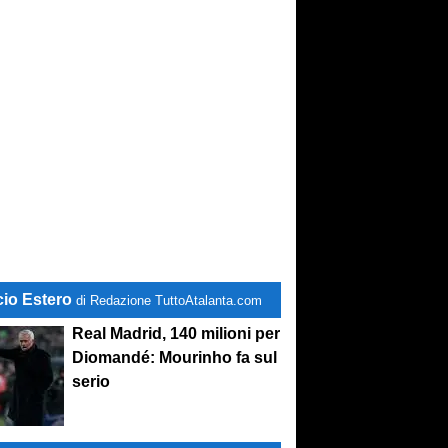
cio Estero
di Redazione TuttoAtalanta.com
Real Madrid, 140 milioni per
Diomandé: Mourinho fa sul
serio