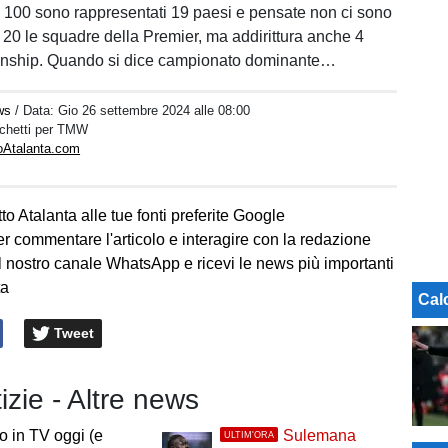
op 100 sono rappresentati 19 paesi e pensate non ci sono
e 20 le squadre della Premier, ma addirittura anche 4
nship. Quando si dice campionato dominante…
ws
/ Data:
Gio 26 settembre 2024 alle 08:00
rchetti per TMW
toAtalanta.com
to Atalanta alle tue fonti preferite Google
er commentare l'articolo e interagire con la redazione
l nostro canale WhatsApp e ricevi le news più importanti
ta
Cal
Tweet
tizie - Altre news
io in TV oggi (e
Sulemana
ULTIM'ORA