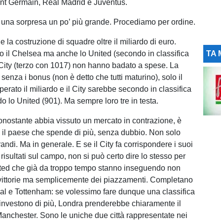
nt Germain, Real Madrid e Juventus.
 una sorpresa un po’ più grande. Procediamo per ordine.
e la costruzione di squadre oltre il miliardo di euro.
o il Chelsea ma anche lo United (secondo in classifica
TA 
 City (terzo con 1017) non hanno badato a spese. La
 senza i bonus (non è detto che tutti maturino), solo il
erato il miliardo e il City sarebbe secondo in classifica
o lo United (901). Ma sempre loro tre in testa.
 nonostante abbia vissuto un mercato in contrazione, è
 il paese che spende di più, senza dubbio. Non solo
randi. Ma in generale. E se il City fa corrispondere i suoi
 risultati sul campo, non si può certo dire lo stesso per
ted che già da troppo tempo stanno inseguendo non
 vittorie ma semplicemente dei piazzamenti. Completano
l e Tottenham: se volessimo fare dunque una classifica
e investono di più, Londra prenderebbe chiaramente il
anchester. Sono le uniche due città rappresentate nei