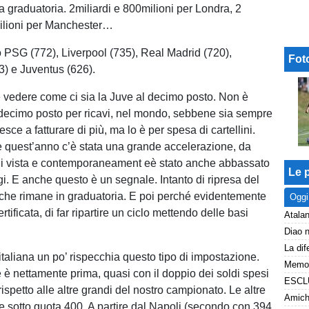
ta graduatoria. 2miliardi e 800milioni per Londra, 2
milioni per Manchester…
 PSG (772), Liverpool (735), Real Madrid (720),
Fot
) e Juventus (626).
e vedere come ci sia la Juve al decimo posto. Non è
decimo posto per ricavi, nel mondo, sebbene sia sempre
iesce a fatturare di più, ma lo è per spesa di cartellini.
 quest’anno c’è stata una grande accelerazione, da
di vista e contemporaneament eè stato anche abbassato
Le p
gi. E anche questo è un segnale. Intanto di ripresa del
o che rimane in graduatoria. E poi perché evidentemente
Oggi
ertificata, di far ripartire un ciclo mettendo delle basi
Atalan
 italiana un po’ rispecchia questo tipo di impostazione.
 è nettamente prima, quasi con il doppio dei soldi spesi
) rispetto alle altre grandi del nostro campionato. Le altre
Amiche
tte sotto quota 400. A partire dal Napoli (secondo con 394