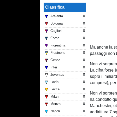
Classifica
Atalanta
0
Bologna
0
Cagliari
0
Como
0
Fiorentina
0
Ma anche la sp
Frosinone
0
passaggi non b
Genoa
0
Non vi sorpren
Inter
0
La cifra forse 
Juventus
0
sopra il miliar
Lazio
0
compresi), per
Lecce
0
Non vi sorpren
Milan
0
ha condotto que
Monza
0
Manchester, ob
Napoli
0
addirittura 7 s