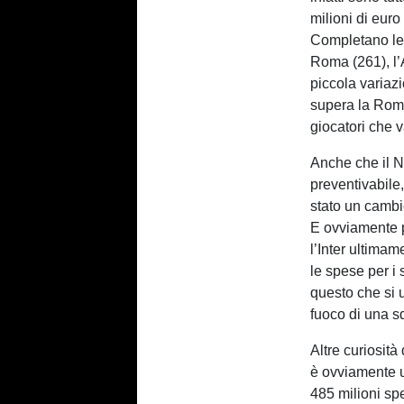
milioni di euro
Completano le 
Roma (261), l’
piccola variaz
supera la Roma
giocatori che v
Anche che il N
preventivabile,
stato un cambio
E ovviamente p
l’Inter ultimam
le spese per i s
questo che si 
fuoco di una s
Altre curiosità
è ovviamente un
485 milioni spe