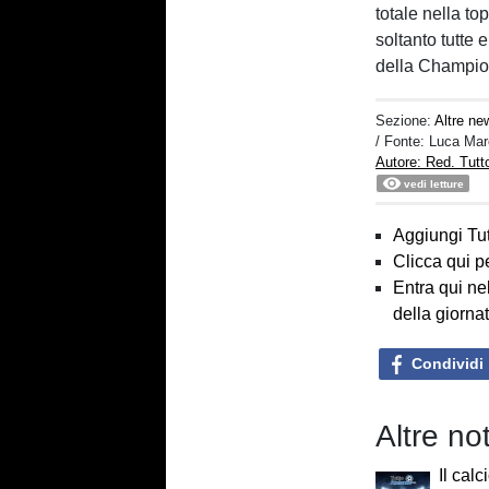
totale nella t
soltanto tutte 
della Champio
Sezione:
Altre ne
/ Fonte: Luca Ma
Autore: Red. Tut
vedi letture
Aggiungi Tut
Clicca qui p
Entra qui ne
della giorna
Condividi
Altre no
Il calc