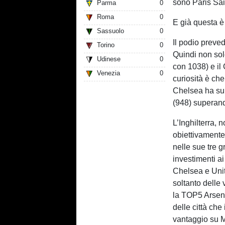
sono Paris Sai
Parma
0
Roma
0
E già questa è
Sassuolo
0
Il podio preved
Torino
0
Quindi non sol
Udinese
0
con 1038) e il
Venezia
0
curiosità è che
Chelsea ha sup
(948) superand
L’Inghilterra,
obiettivamente
nelle sue tre g
investimenti ai
Chelsea e Uni
soltanto delle
la TOP5 Arsena
delle città ch
vantaggio su M