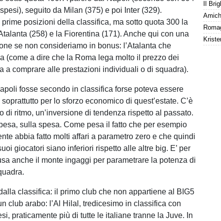
 spesi), seguito da Milan (375) e poi Inter (329).
Amiche
prime posizioni della classifica, ma sotto quota 300 la
Atalanta (258) e la Fiorentina (171). Anche qui con una
ione se non consideriamo in bonus: l’Atalanta che
 (come a dire che la Roma lega molto il prezzo dei
a a comprare alle prestazioni individuali o di squadra).
apoli fosse secondo in classifica forse poteva essere
 soprattutto per lo sforzo economico di quest’estate. C’è
 di ritmo, un’inversione di tendenza rispetto al passato.
esa, sulla spesa. Come pesa il fatto che per esempio
ente abbia fatto molti affari a parametro zero e che quindi
uoi giocatori siano inferiori rispetto alle altre big. E’ per
usa anche il monte ingaggi per parametrare la potenza di
quadra.
 dalla classifica: il primo club che non appartiene al BIG5
 club arabo: l’Al Hilal, tredicesimo in classifica con
si, praticamente più di tutte le italiane tranne la Juve. In