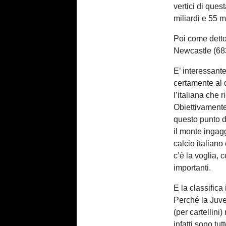
vertici di ques
miliardi e 55 
Poi come detto
Newcastle (683
E’ interessant
certamente al 
l’italiana che r
Obiettivamente
questo punto 
il monte ingag
calcio italian
c’è la voglia, c
importanti.
E la classifica
Perché la Juve
(per cartellini
infatti sono tu