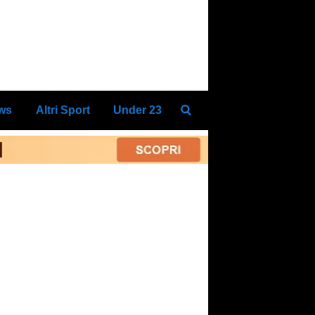
ews
Altri Sport
Under 23