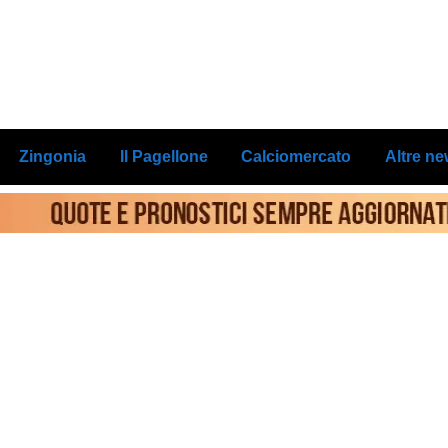
Zingonia
Il Pagellone
Calciomercato
Altre n