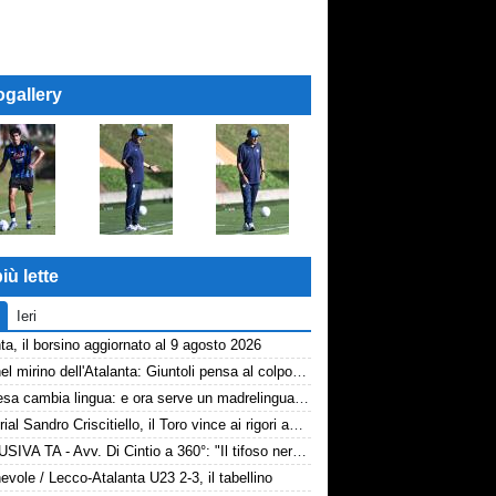
ogallery
iù lette
Ieri
ta, il borsino aggiornato al 9 agosto 2026
Diao nel mirino dell'Atalanta: Giuntoli pensa al colpo dal Como
La difesa cambia lingua: e ora serve un madrelingua della zona
Memorial Sandro Criscitiello, il Toro vince ai rigori ad Avellino
ESCLUSIVA TA - Avv. Di Cintio a 360°: "Il tifoso nerazzurro non può sentirsi trattato come un bancomat! Diamo tempo a Sarri, su Samardžić..."
vole / Lecco-Atalanta U23 2-3, il tabellino