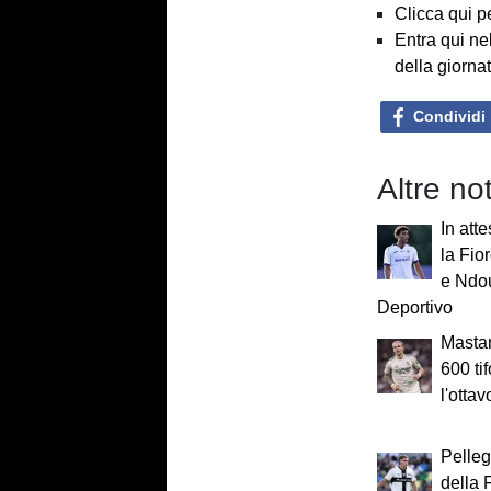
Clicca qui p
Entra qui ne
della giorna
Condividi
Altre not
In att
la Fio
e Ndou
Deportivo
Mastan
600 ti
l'otta
Pelle
della 