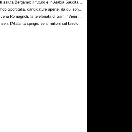
Djimsiti saluta Bergamo: il futuro è in Arabia Saudita! Tre milioni e firma biennale
Workshop Sportitalia, candidature aperte: da qui sono passate firme di Serie A
Retroscena Romagnoli, la telefonata di Sarri: "Vieni con me a Bergamo"
nsen, l'Atalanta spinge: venti milioni sul tavolo