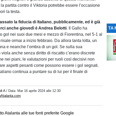
la partita contro il Viktoria potrebbe essere l’occasione
ori la testa.
assato la fiducia di Italiano, pubblicamente, ed è già
erci anche giovedì è Andrea Belotti
. Il Gallo ha
TA 
o gol nei suoi due mesi e mezzo di Fiorentina, nel 5-1 al
isale ormai a inizio febbraio. Da allora tanta lotta, un
tuna e neanche l’ombra di un gol. Se sulla sua
iola anche senza diritto di riscatto c’erano discrete
 nei piani, le valutazioni per ruoli così decisivi non
re aspetti pesanti come possono essere i gol segnati.
taliano continua a puntare su di lui per il finale di
 di A
/ Data:
Mar 16 aprile 2024 alle 12:30
toAtalanta.com
to Atalanta alle tue fonti preferite Google