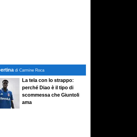
ertina
di Carmine Roca
La tela con lo strappo:
perché Diao è il tipo di
scommessa che Giuntoli
ama