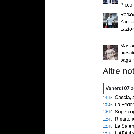
Piccol
Ratkov
Zaccag
Lazio-
Mastan
presti
paga 
Altre not
Venerdì 07 
Cascia, al 
14:15
La Federcalc
13:45
Supercoppa UE
13:15
Ripartono
12:45
La Salerni
12:45
L'AFA rinn
12:15