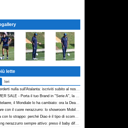
ogallery
iù lette
Ieri
Non perderti nulla sull'Atalanta: iscriviti subito al nostro canale WhatsApp!
SUMMER SALE - Porta il tuo Brand in "Serie A", la tua azienda e professione titolare nel cuore dell'Atalanta
De Ketelaere, il Mondiale lo ha cambiato: ora la Dea riparte da lui
Arredare con il cuore nerazzurro: lo showroom Mobilmondo a Osio Sotto. Quando essere di fede atalantina conviene
La tela con lo strappo: perché Diao è il tipo di scommessa che Giuntoli ama
Scouting nerazzurro sempre attivo: preso il baby difensore 2010 Levačić