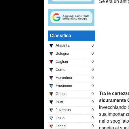
Se era un antip
Classifica
Atalanta
0
Bologna
0
Cagliari
0
Como
0
Fiorentina
0
Frosinone
0
Tra le certezz
Genoa
0
sicuramente
Inter
0
invecchiando b
Juventus
0
sua importanza
Lazio
0
nello spogliat
Lecce
0
rispetto ai su