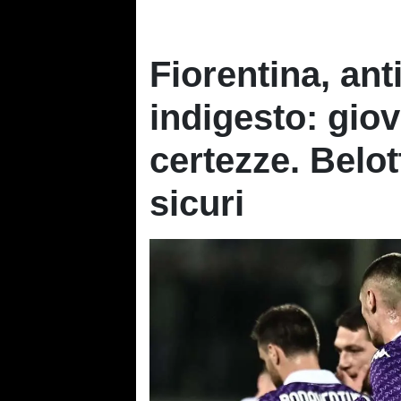
Fiorentina, an
indigesto: gio
certezze. Belo
sicuri