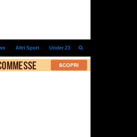
ews
Altri Sport
Under 23