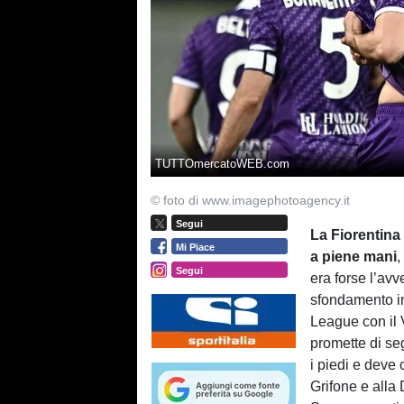
TUTTOmercatoWEB.com
© foto di www.imagephotoagency.it
Segui
La Fiorentina
Mi Piace
a piene mani
,
Segui
era forse l’avv
sfondamento in 
League con il V
promette di seg
i piedi e deve
Grifone e alla