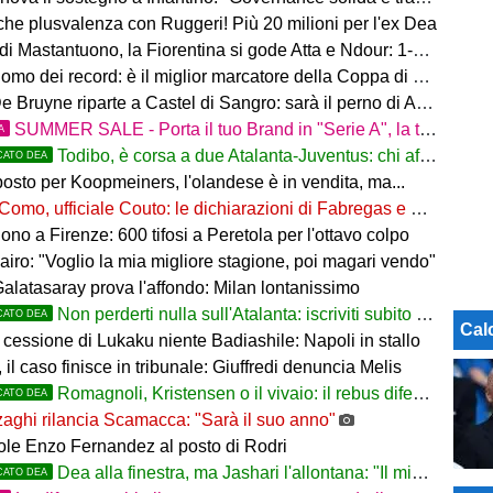
 che plusvalenza con Ruggeri! Più 20 milioni per l'ex Dea
i Mastantuono, la Fiorentina si gode Atta e Ndour: 1-1 col Deportivo
omo dei record: è il miglior marcatore della Coppa di Lega
 Bruyne riparte a Castel di Sangro: sarà il perno di Allegri
SUMMER SALE - Porta il tuo Brand in "Serie A", la tua azienda e professione titolare nel cuore dell'Atalanta
A
Todibo, è corsa a due Atalanta-Juventus: chi affonderà il colpo?
CATO DEA
osto per Koopmeiners, l'olandese è in vendita, ma...
Como, ufficiale Couto: le dichiarazioni di Fabregas e del brasiliano
no a Firenze: 600 tifosi a Peretola per l'ottavo colpo
airo: "Voglio la mia migliore stagione, poi magari vendo"
Galatasaray prova l'affondo: Milan lontanissimo
Non perderti nulla sull'Atalanta: iscriviti subito al nostro canale WhatsApp!
CATO DEA
Cal
cessione di Lukaku niente Badiashile: Napoli in stallo
 il caso finisce in tribunale: Giuffredi denuncia Melis
Romagnoli, Kristensen o il vivaio: il rebus difesa dell'Atalanta
CATO DEA
aghi rilancia Scamacca: "Sarà il suo anno"
uole Enzo Fernandez al posto di Rodri
Dea alla finestra, ma Jashari l'allontana: "Il mio cuore è sempre stato rossonero"
CATO DEA