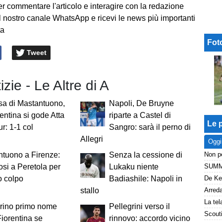
er commentare l'articolo e interagire con la redazione
l nostro canale WhatsApp e ricevi le news più importanti
ta
Fot
Tweet
izie - Le Altre di A
esa di Mastantuono,
Napoli, De Bruyne
rentina si gode Atta
riparte a Castel di
Le p
r: 1-1 col
Sangro: sarà il perno di
Allegri
Oggi
tuono a Firenze:
Senza la cessione di
fosi a Peretola per
Lukaku niente
vo colpo
Badiashile: Napoli in
stallo
grino primo nome
Pellegrini verso il
Fiorentina se
rinnovo: accordo vicino