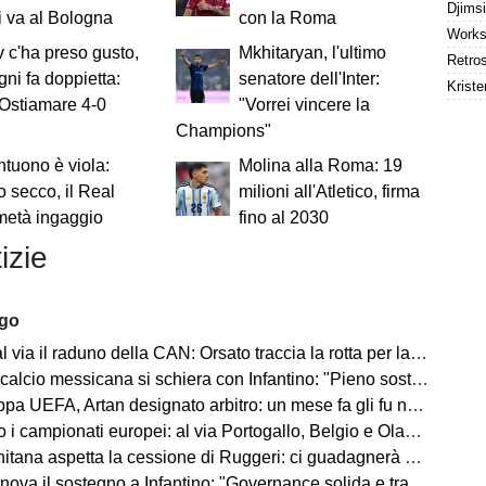
i va al Bologna
con la Roma
 c'ha preso gusto,
Mkhitaryan, l'ultimo
ni fa doppietta:
senatore dell'Inter:
Kriste
Ostiamare 4-0
"Vorrei vincere la
Champions"
tuono è viola:
Molina alla Roma: 19
to secco, il Real
milioni all'Atletico, firma
metà ingaggio
fino al 2030
izie
ago
via il raduno della CAN: Orsato traccia la rotta per la nuova stagione
io messicana si schiera con Infantino: "Pieno sostegno alla sua leadership"
FA, Artan designato arbitro: un mese fa gli fu negato l'ingresso negli Stati Uniti
 i campionati europei: al via Portogallo, Belgio e Olanda
tana aspetta la cessione di Ruggeri: ci guadagnerà qualcosa
ova il sostegno a Infantino: "Governance solida e trasparente"