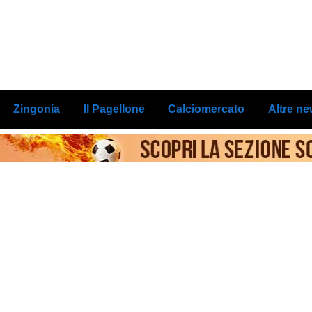
Zingonia
Il Pagellone
Calciomercato
Altre n