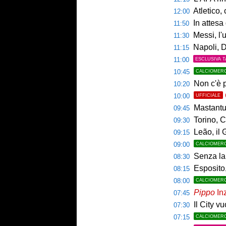
Atletico,
12:00
In attesa d
11:50
Messi, l'u
11:30
Napoli, De
11:15
11:00
ESCLUSIVA T
10:45
CALCIOMER
Non c'è p
10:20
10:00
UFFICIALE
Mastantuo
09:45
Torino, C
09:30
Leão, il 
09:15
09:00
CALCIOMER
Senza la 
08:30
Esposito,
08:15
08:00
CALCIOMER
Pippo
Inz
07:45
Il City v
07:30
07:15
CALCIOMER