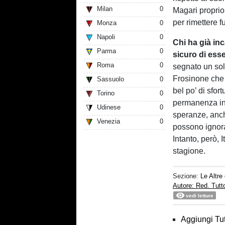
Milan
0
Magari proprio 
per rimettere fu
Monza
0
Napoli
0
Chi ha già inc
Parma
0
sicuro di ess
Roma
0
segnato un sol
Frosinone che r
Sassuolo
0
bel po’ di sfor
Torino
0
permanenza in v
Udinese
0
speranze, anche
Venezia
0
possono ignora
Intanto, però, I
stagione.
Sezione:
Le Altre
Autore: Red. Tut
vedi letture
Aggiungi Tut