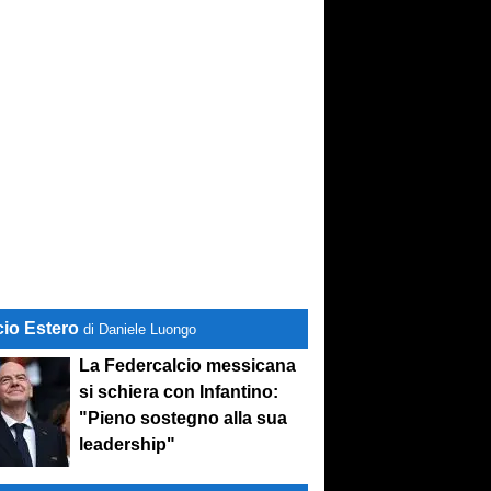
cio Estero
di Daniele Luongo
La Federcalcio messicana
si schiera con Infantino:
"Pieno sostegno alla sua
leadership"