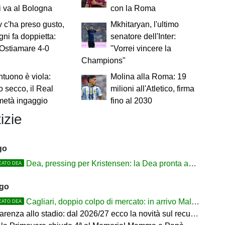
i va al Bologna
con la Roma
 c'ha preso gusto,
Mkhitaryan, l'ultimo
ni fa doppietta:
senatore dell'Inter:
Ostiamare 4-0
"Vorrei vincere la
Champions"
tuono è viola:
Molina alla Roma: 19
to secco, il Real
milioni all'Atletico, firma
metà ingaggio
fino al 2030
izie
go
Dea, pressing per Kristensen: la Dea pronta ad alzare l'offerta all'Udinese
CATO DEA
ago
Cagliari, doppio colpo di mercato: in arrivo Maldini e Kevin Carlos
CATO DEA
arenza allo stadio: dal 2026/27 ecco la novità sul recupero