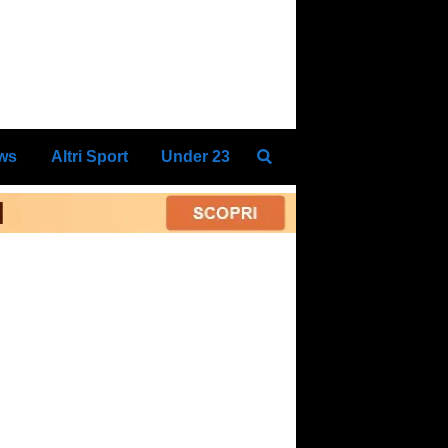
ews
Altri Sport
Under 23