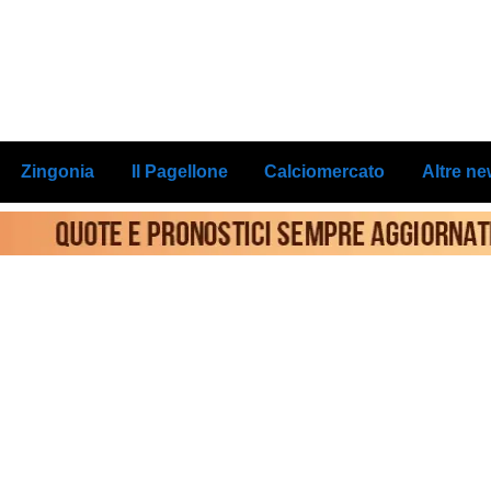
Zingonia
Il Pagellone
Calciomercato
Altre n