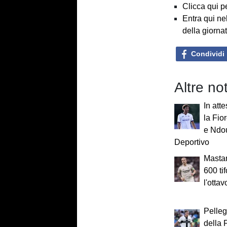
Clicca qui p
Entra qui ne
della giorna
Condividi
Altre not
In att
la Fio
e Ndou
Deportivo
Mastan
600 ti
l'otta
Pelle
della 