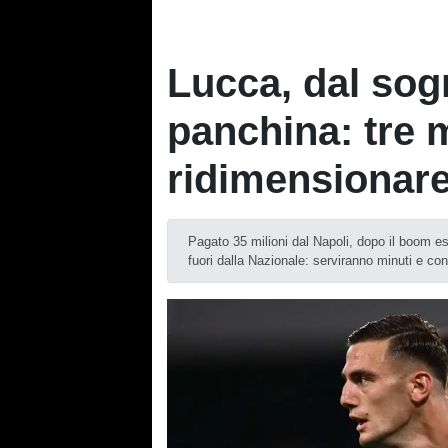
Lucca, dal sog
panchina: tre 
ridimensionare
Pagato 35 milioni dal Napoli, dopo il boom es
fuori dalla Nazionale: serviranno minuti e con