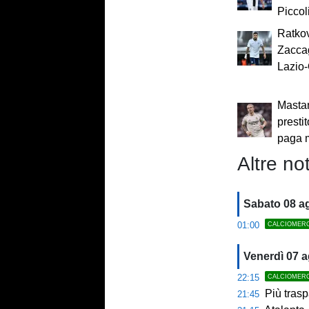
Piccol
Ratkov
Zaccag
Lazio-
Mastan
presti
paga 
Altre not
Sabato 08 a
01:00
CALCIOMER
Venerdì 07 
22:15
CALCIOMER
Più trasp
21:45