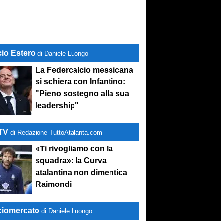
cio Estero
di Daniele Luongo
La Federcalcio messicana
si schiera con Infantino:
"Pieno sostegno alla sua
leadership"
-TV
di Redazione TuttoAtalanta.com
«Ti rivogliamo con la
squadra»: la Curva
atalantina non dimentica
Raimondi
ciomercato
di Daniele Luongo