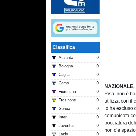
Classifica
Atalanta
0
Bologna
0
Cagliari
0
Como
0
NAZIONALE,
Fiorentina
0
Pisa, non è bas
Frosinone
0
utilizza con i
lo ha escluso 
Genoa
0
comunicata con
Inter
0
bocciatura defi
Juventus
0
non c’è spazio
Lazio
0